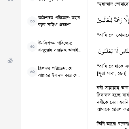
‘‘মুহাম্মাদ তোমা
لَّا رَحْمَةً لِلْعَالَمِينَ
আঠাশতম পরিচ্ছেদ: মহান
৩০
বন্ধুর সান্নিধ্য প্রত্যাশা
‘‘আমি তো তোমাকে স
ঊনত্রিশতম পরিচ্ছেদ:
৩১
 النَّاسِ لَا يَعْلَمُونَ
রাসূলুল্লাহ সাল্লাল্লাহু আলাইহি
ওয়াসাল্লাম এর শহীদি
ইন্তেকাল
‘‘আমি তোমাকে সমগ
ত্রিশতম পরিচ্ছেদ: যে
৩২
[সূরা সাবা, ২৮।]
আল্লাহর ইবাদত করে সে
জেনে রাখুক আল্লাহ জীবিত,
নবী সাল্লাল্লাহু
মৃত্যবরণ করেন না
রিসালত হচ্ছে সার
নবীকে দেয়া হয়নি। 
আমাকে প্রেরণ করা
তিনি আরো বলেনঃ ‘