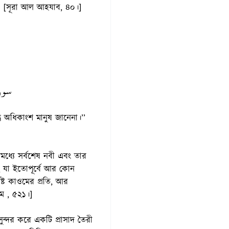
ী’’ [সূরা আল আহযাব, ৪০।]
سورة
ু অধিকাংশ মানুষ জানেনা।’’
 মধ্যে সর্বশেষ নবী এবং তার
ছে যা ইতোপূর্বে আর কোন
িষ্ট কাওমের প্রতি, আর
িম , ৫২১।]
ুন্দর করে একটি প্রাসাদ তৈরী