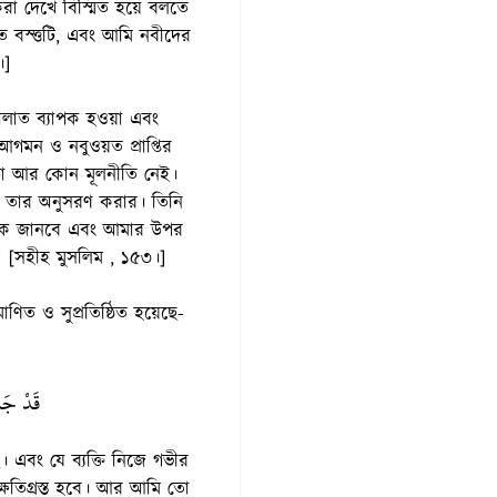
রা দেখে বিস্মিত হয়ে বলতে
বস্ত্তটি, এবং আমি নবীদের
।]
িসালাত ব্যাপক হওয়া এবং
আগমন ও নবুওয়ত প্রাপ্তির
াড়া আর কোন মূলনীতি নেই।
ন তার অনুসরণ করার। তিনি
ম্পকে জানবে এবং আমার উপর
ে।’ [সহীহ মুসলিম , ১৫৩।]
াণিত ও সুপ্রতিষ্ঠিত হয়েছে-
قَدْ جَا
 এবং যে ব্যক্তি নিজে গভীর
ষতিগ্রস্ত হবে। আর আমি তো