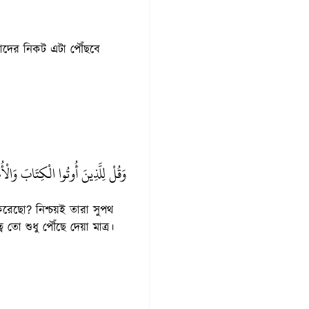
াদের নিকট এটা পৌঁছবে
وَقُلْ لِلَّذِينَ أُوتُوا الْكِتَابَ وَالْأُمّ
 করেছো? নিশ্চয়ই তারা সুপথ
ো শুধু পৌঁছে দেয়া মাত্র।