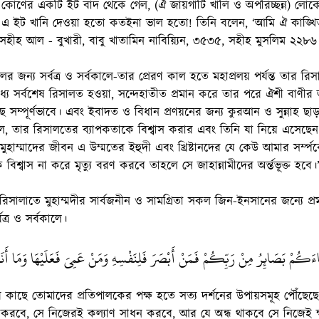
োণের একটি ইট বাদ থেকে গেল, (ঐ জায়গাটি খালি ও অপরিচ্ছন্ন) লোকে
 এ ইট খানি দেওয়া হতো কতইনা ভাল হতো! তিনি বলেন, ‘আমি ঐ কাঙ্খিত 
সহীহ আল - বুখারী, বাবু খাতামিন নাবিয়্যিন, ৩৫৩৫, সহীহ মুসলিম ২২৮৬
ের জন্য সর্বত্র ও সর্বকালে-তার প্রেরণ কাল হতে মহাপ্রলয় পর্যন্ত তার র
যে সর্বশেষ রিসালত হওয়া, সন্দেহাতীত প্রমান করে তার পরে ঐশী বাণীর 
 সম্পূর্ণভাবে। এবং ইবাদত ও বিধান প্রণয়নের জন্য কুরআন ও সুন্নাহ ছ
, তার রিসালতের ব্যাপকতাকে বিশ্বাস করার এবং তিনি যা নিয়ে এসেছে
মুহাম্মাদের জীবন এ উম্মতের ইহুদী এবং খ্রিষ্টানদের যে কেউ আমার সর্
 বিশ্বাস না করে মৃত্যু বরণ করবে তাহলে সে জাহান্নামীদের অর্ন্তভূক্ত হব
 রিসালাতে মুহাম্মদীর সার্বজনীন ও সামগ্রিতা সকল জিন-ইনসানের জন্যে প্রম
ত্র ও সর্বকালে।
ءَكُمْ بَصَائِرُ مِنْ رَبِّكُمْ فَمَنْ أَبْصَرَ فَلِنَفْسِهِ وَمَنْ عَمِيَ فَعَلَيْهَا وَمَا أَن
র কাছে তোমাদের প্রতিপালকের পক্ষ হতে সত্য দর্শনের উপায়সমূহ পৌঁছেছে।
 করবে, সে নিজেরই কল্যাণ সাধন করবে, আর যে অন্ধ থাকবে সে নিজেই ক্