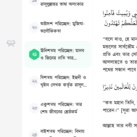
১৯
রাসূলুল্লাহর ভাষা অলংকার
ْيِي وَيُمِيتُ فَآَمِنُوا
ُوهُ لَعَلَّكُمْ تَهْتَدُونَ
অষ্টাদশ পরিচ্ছেদ: মুজিযা-
২০
অলৌকিকতা
‘‘বলে দাও, হে মা
মন্ডলের সার্বভৌম
ঊনিশতম পরিচ্ছেদ: মানব
২১
প্রতি এবং তার সে
ও জিনের প্রতি তার
আললাহতে ও তার 
রিসালাতের সার্বজনীনতা
পথের সন্ধান পাব
বিশতম পরিচ্ছেদ: ইহুদী ও
২২
نَ لِلْعَالَمِينَ نَذِيرًا
খৃষ্টান লেখক কর্তৃক রাসূল
হিসাবে স্বীকৃতি দান
‘‘কত মহান তিনি, 
একুশতম পরিচ্ছেদ: তার
২৩
পারেন।’’ [সূরা 
শেষ জীবনের শ্রেষ্ঠকর্ম
আল্লাহ তার নবী স
বাইশতম পরিচ্ছেদ: বিদায়
২৪