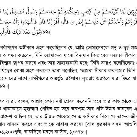
لنَّبِيِّينَ لَمَا آَتَيْتُكُمْ مِنْ كِتَابٍ وَحِكْمَةٍ ثُمَّ جَاءَكُمْ رَسُولٌ مُصَدِّقٌ لِمَا مَع
أَأَقْرَرْتُمْ وَأَخَذْتُمْ عَلَى ذَلِكُمْ إِصْرِي قَالُوا أَقْرَرْنَا قَالَ فَاشْهَدُوا وَأَنَا مَع
تَوَلَّى بَعْدَ ذَلِكَ فَأُول
﴿৮২﴾
নবীগণের অঙ্গীকার গ্রহণ করেছিলেন যে, আমি তোমাদেরকে গ্রন্থ ও দৃঢ় প্র
 আগমন করবেন, যিনি তোমাদের মাঝে বিদ্যমান কিতাবের সত্যতা স্বীক
 বিশ্বাস স্থাপন করবে এবং তার সাহায্যকারী হবে; তিনি আরও বলেছিলেনঃ 
িত্বের বোঝা গ্রহণ করলে? তারা বলেছিল, ‘আমরা স্বীকার করলাম।’ তিনি
দের সাথে সাক্ষীগণের অন্তর্ভুন্ত রইলাম। সূতরাং এরপরে যারা ফিরে যাবে, 
৮২।]
আববাস রা. বলেন, আল্লাহ কোন নবী প্রেরণ করেননি তবে তার কাছ থেকে এ ম
 থাকাকালে মুহাম্মাদ প্রেরিত হয় তবে অবশ্যই তার প্রতি ঈমান আনবেন 
আদেশ ও ছিল যে, তার উম্মত থেকেও সে এ অঙ্গীকার নিবে যে তাদের জীবদ্ব
 ঈমান আনয়ন করবে এবং তাকে সাহায্য করবে। [আল ফুরকান বাইনা আওল
১,২০০পৃষ্ঠা, তাফসিরে ইবনে কাসীর, ১/৩৭৮।]