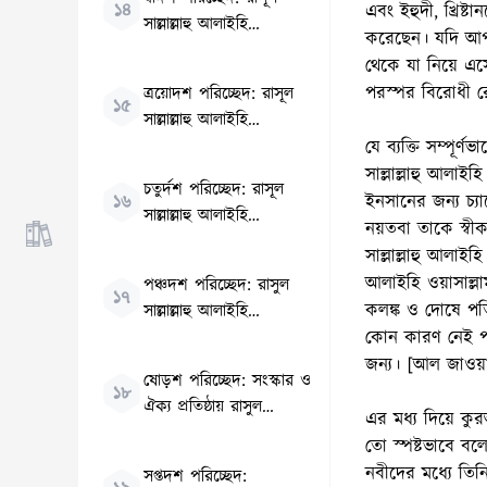
১৪
এবং ইহুদী, খ্রিষ
সাল্লাল্লাহু আলাইহি
করেছেন। যদি আপনি
ওয়াসাল্লাম এর দৃঢ়তা ও
থেকে যা নিয়ে এস
ধীরস্থিরতা
পরস্পর বিরোধী র
ত্রয়োদশ পরিচ্ছেদ: রাসূল
১৫
সাল্লাল্লাহু আলাইহি
ওয়াসাল্লাম এর সহমর্মিতা ও
যে ব্যক্তি সম্পূর
কোমলতা
সাল্লাল্লাহু আলা
চতুর্দশ পরিচ্ছেদ: রাসূল
ইনসানের জন্য চ্যা
১৬
সাল্লাল্লাহু আলাইহি
নয়তবা তাকে স্বী
ওয়াসাল্লাম এর সর্বোচ্চ
সাল্লাল্লাহু আলাইহ
ধৈর্যধারণ
আলাইহি ওয়াসাল্ল
পঞ্চদশ পরিচ্ছেদ: রাসুল
১৭
কলঙ্ক ও দোষে পত
সাল্লাল্লাহু আলাইহি
ওয়াসাল্লাম এর বীরতব
কোন কারণ নেই পরব
জন্য। [আল জাওয়া
ষোড়শ পরিচ্ছেদ: সংস্কার ও
১৮
ঐক্য প্রতিষ্ঠায় রাসুল
এর মধ্য দিয়ে ক
সাল্লাল্লাহু আলাইহি
তো স্পষ্টভাবে বলে
ওয়াসাললাম এর কর্মকৌশল
নবীদের মধ্যে তি
সপ্তদশ পরিচ্ছেদ: