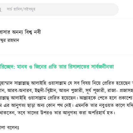
arch Hadith/Books
াসার অনন্য বিশ্ব নবী
্দুর রাহমান
চ্ছেদ: মানব ও জিনের প্রতি তার রিসালাতের সার্বজনীনতা
হাম্মাদ সাল্লাল্লাহু আলাইহি ওয়াসাল্লাম যে সব বিষয় নিয়ে প্রেরিত হয়েছে
ান, আরব-অনারব, ইহুদী-খিৃষ্টান, আগুন পুজারী, সূর্য পূজারী, রাজা- প্রজাস
্লাল্লাহু আলাইহি ওয়াসাল্লাম প্রেরিত হয়েছেন। আল্লাহকে পেতে হলে প্রকাশ্যে
াম এর আনুগত্য ছাড়া অন্য কোন পথ নেই। এমনকি তার নবুওয়ত কালে যদি 
থাকতেন, তবে তাদের উপরও তার আনুগত্য করা অপরিহার্য হত।
আলা বলেনঃ