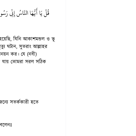
قُلْ يَا أَيُّهَا النَّاسُ إِنِّي رَسُ
 হয়েছি, যিনি আকাশমন্ডল ও ভূ
্যু ঘটান, সুতরাং আল্লাহর
ন আনয়ন কর। যে (নবী)
রা যায় তোমরা সরল সঠিক
জন্যে সতর্ককারী হতে
 বলেনঃ