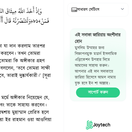
وَإِذْ أَخَذَ اللَّهُ مِيثَاقَ ا
সাধারণ সেটিংস
فَمَنْ
وَلَتَنْصُرُنَّهُ قَالَ 
﴿৮১﴾
আরবি দেখান
এই সদাকা জারিয়ায় অংশীদার
অনুবাদ দেখান
হোন
জ্ঞা যা দান করলাম তারপর
মুসলিম উম্মাহর জন্য
রেফারেন্স দেখান
ার করবেন। তখন তোমরা
বিজ্ঞাপনমুক্ত মডার্ন ইসলামিক
এপ্লিকেশন উপহার দিতে
তোমরা কি অঙ্গীকার গ্রহণ
হাদিস পাশাপাশি
আমাদের সাহায্য করুন।
 বললেন, ‘তবে তোমরা সাক্ষী
দেখান
আপনার এই দান সদাকায়ে
তারাই দুষ্কার্যকারী।’ [সূরা
জারিয়া হিসেবে আমল নামায়
যুক্ত হবে ইন শা আল্লাহ।
সাপোর্ট করুন
র্মে অঙ্গীকার নিয়েছেন যে,
এবং তাকে সাহায্য করবেন।
শায় মুহাম্মাদ প্রেরিত হলে
িয়া ইর রাহমান ওয়া আওলিয়া
Joytech