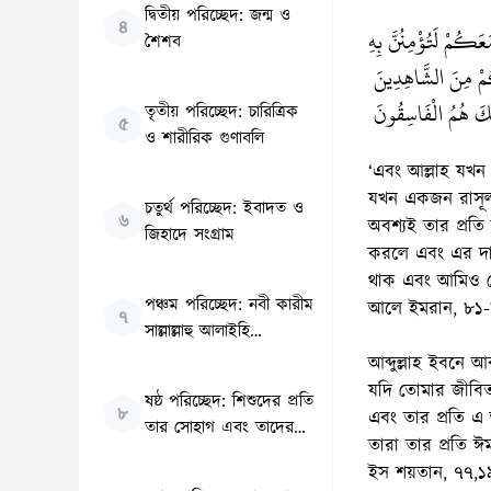
দ্বিতীয় পরিচ্ছেদ: জন্ম ও
৪
َكُمْ لَتُؤْمِنُنَّ بِهِ
শৈশব
َكُمْ مِنَ الشَّاهِدِينَ
َئِكَ هُمُ الْفَاسِقُونَ
তৃতীয় পরিচ্ছেদ: চারিত্রিক
৫
ও শারীরিক গুণাবলি
‘এবং আল্লাহ যখন 
যখন একজন রাসূল
চতুর্থ পরিচ্ছেদ: ইবাদত ও
৬
অবশ্যই তার প্রতি
জিহাদে সংগ্রাম
করলে এবং এর দায়
থাক এবং আমিও তোমা
পঞ্চম পরিচ্ছেদ: নবী কারীম
আলে ইমরান, ৮১-
৭
সাল্লাল্লাহু আলাইহি
ওয়াসাল্লাম ছিলেন সৃষ্টিকুলের
আব্দুল্লাহ ইবনে 
জন্য করুণা
যদি তোমার জীবিত
ষষ্ঠ পরিচ্ছেদ: শিশুদের প্রতি
৮
এবং তার প্রতি এ 
তার সোহাগ এবং তাদের
তারা তার প্রতি
আনন্দদান
ইস শয়তান, ৭৭,১৯