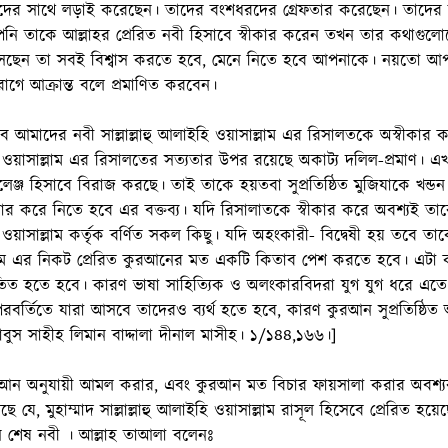
্টানদের সাথে লড়াই করেছেন। তাদের বংশধরদের গ্রেফতার করেছেন। তাদের উ
 তাকে আল্লাহর প্রেরিত নবী হিসাবে স্বীকার করেন তখন তার কথাগুলোকে 
েছেন তা সবই বিশ্বাস করতে হবে, মেনে নিতে হবে আপনাকে। নয়তো আপন
োগে আক্রান্ত বলে প্রমাণিত করবেন।
্ণভাবে আমাদের নবী সাল্লাল্লাহু আলাইহি ওয়াসাল্লাম এর রিসালতকে অস্বীকার 
ইহি ওয়াসাল্লাম এর রিসালতের সত্যতার উপর রয়েছে অকাট্য দলিল-প্রমাণ।
লেঞ্জ হিসাবে বিরাজ করছে। তাই তাকে হয়তবা সুপ্রতিষ্ঠিত মুজিযাকে খন্ডন 
কার করে নিতে হবে এর বক্তব্য। যদি রিসালাতকে স্বীকার করে অবশ্যই তা
ি ওয়াসাল্লাম কর্তৃক বর্ণিত সকল কিছু। যদি অহংকারী- বিদ্বেষী হয় তবে তাকে অ
াম এর নিকট প্রেরিত কুরআনের মত একটি কিতাব পেশ করতে হবে। এটা ক
িত হতে হবে। কারণ ভাষা সাহিত্যিক ও অলংকারবিদরা যুগ যুগ ধরে এতে ব
র্তিতে যারা আসবে তাদেরও ব্যর্থ হতে হবে, কারণ কুরআন সুপ্রতিষ্ঠিত 
বুস সাহীহ লিমান বাদ্দালা দীনাল মাসীহ। ১/১৪৪,১৬৬।]
ুরআন অনুযায়ী আমল করার, এবং কুরআন মত বিচার ফায়সালা করার অবশ্য
ছে যে, মুহাম্মাদ সাল্লাল্লাহু আলাইহি ওয়াসাল্লাম রাসূল হিসেবে প্রেরিত 
নি শেষ নবী । আল্লাহ তাআলা বলেনঃ