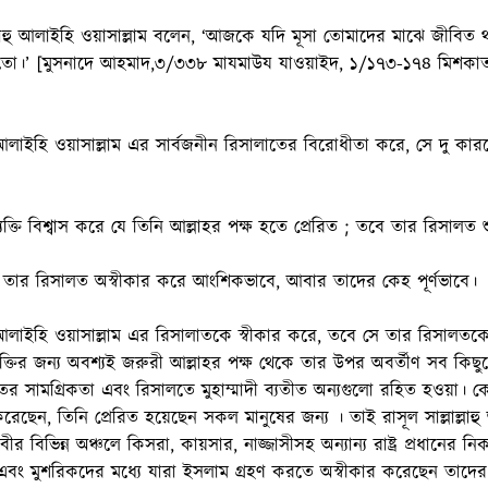
াল্লাহু আলাইহি ওয়াসাল্লাম বলেন, ‘আজকে যদি মূসা তোমাদের মাঝে জীব
তো।’ [মুসনাদে আহমাদ,৩/৩৩৮ মাযমাউয যাওয়াইদ, ১/১৭৩-১৭৪ মিশকা
াহু আলাইহি ওয়াসাল্লাম এর সার্বজনীন রিসালাতের বিরোধীতা করে, সে দু 
ব্যক্তি বিশ্বাস করে যে তিনি আল্লাহর পক্ষ হতে প্রেরিত ; তবে তার রিসালত
রা তার রিসালত অস্বীকার করে আংশিকভাবে, আবার তাদের কেহ পূর্ণভাবে।
াহু আলাইহি ওয়াসাল্লাম এর রিসালাতকে স্বীকার করে, তবে সে তার রিসালতক
ব্যক্তির জন্য অবশ্যই জরুরী আল্লাহর পক্ষ থেকে তার উপর অবর্তীণ সব কিছু
 সামগ্রিকতা এবং রিসালতে মুহাম্মাদী ব্যতীত অন্যগুলো রহিত হওয়া। কেনন
 করেছেন, তিনি প্রেরিত হয়েছেন সকল মানুষের জন্য । তাই রাসূল সাল্লাল্লাহু
র বিভিন্ন অঞ্চলে কিসরা, কায়সার, নাজ্জাসীসহ অন্যান্য রাষ্ট্র প্রধানের
 এবং মুশরিকদের মধ্যে যারা ইসলাম গ্রহণ করতে অস্বীকার করেছেন তাদের