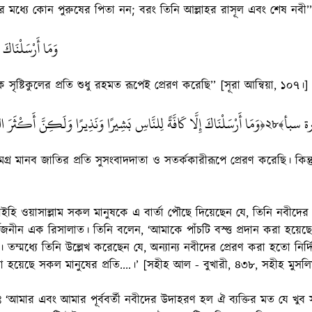
দের মধ্যে কোন পুরুষের পিতা নন; বরং তিনি আল্লাহর রাসূল এবং শেষ নব
وَمَا أَرْسَلْنَاكَ إِ
ৃষ্টিকুলের প্রতি শুধু রহমত রূপেই প্রেরণ করেছি’’ [সূরা আন্বিয়া, ১০৭।]
 سبأ
وَمَا أَرْسَلْنَاكَ إِلَّا كَافَّةً لِلنَّاسِ بَشِيرًا وَنَذِيرًا وَلَكِنَّ أَكْثَرَ
﴿২৮﴾
্র মানব জাতির প্রতি সুসংবাদদাতা ও সতর্ককারীরূপে প্রেরণ করেছি। কিন্ত
 আলাইহি ওয়াসাল্লাম সকল মানুষকে এ বার্তা পৌছে দিয়েছেন যে, তিনি নবীদের
্বজনীন এক রিসালাত। তিনি বলেন, ‘আমাকে পাঁচটি বস্ত্ত প্রদান করা হয়ে
তম্মধ্যে তিনি উল্লেখ করেছেন যে, অন্যান্য নবীদের প্রেরণ করা হতো নির্দ
 হয়েছে সকল মানুষের প্রতি....।’ [সহীহ আল - বুখারী, ৪৩৮, সহীহ মুসল
আমার এবং আমার পূর্ববর্তী নবীদের উদাহরণ হল ঐ ব্যক্তির মত যে খুব স