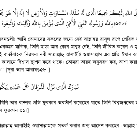
ولُ اللَّهِ إِلَيْكُمْ جَمِيعًا الَّذِي لَهُ مُلْكُ السَّمَاوَاتِ وَالْأَرْضِ لَا إِلَهَ إِلَّا هُوَ يُح
بِاللَّهِ وَرَسُولِهِ النَّبِيِّ الْأُمِّيِّ الَّذِي يُؤْمِنُ بِاللَّهِ وَكَلِمَاتِهِ وَاتَّبِع
﴿১৫৮﴾
নবমন্ডলী! আমি তোমাদের সকলের জন্যে সেই আল্লাহর রাসূল রূপে প্রেরিত
 একচ্ছত্র মালিক, তিনি ছাড়া আর কোন মাবুদ নেই, তিনি জীবিত করেন ও মৃত
ই বার্তাবাহক নিরক্ষর নবী সাল্লাল্লাহু আলাইহি ওয়াসাল্লাম এর প্রতি ঈমা
কালামে বিশ্বাস স্থাপন করে থাকে। তোমরা তারই অনুসরণ কর, আশা ক
ে।’’ [সূরা আল-আরাফ১৫৮।]
تَبَارَكَ الَّذِي نَزَّلَ الْفُرْقَانَ عَلَى عَبْدِهِ لِيَكُو
যিনি তার বান্দার প্রতি ফুরকান অবতীর্ণ করেছেন যাতে তিনি বিশ্বজগতের 
আল-ফুরকান ০১।]
াল্লাল্লাহু আলাইহি ওয়াসাল্লামকে সতর্ক করার জন্য আদেশ করছেন। আল্লাহ