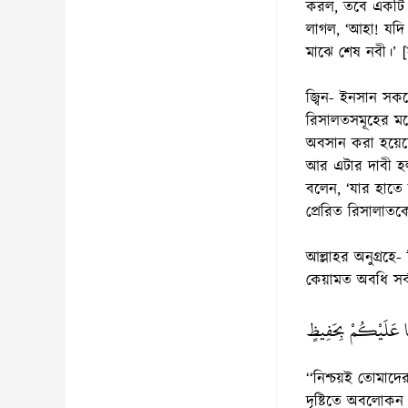
করল, তবে একটি ক
লাগল, ‘আহা! যদি
মাঝে শেষ নবী।’ [
জ্বিন- ইনসান সকল
রিসালতসমূহের মধ্
অবসান করা হয়েছে
আর এটার দাবী হল
বলেন, ‘যার হাতে 
প্রেরিত রিসালাতকে
আল্লাহর অনুগ্রহে-
কেয়ামত অবধি সর্ব
َا عَلَيْكُمْ بِحَفِيظٍ
‘‘নিশ্চয়ই তোমাদে
দৃষ্টিতে অবলোকন