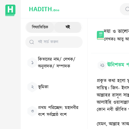
HADITH.
One
Se
বিষয়ভিত্তিক
বই
দয়া ও ভালোব
লেখকঃ
আবু আব
কিতাবের নাম/ লেখক/
১
ঊনিশতম পরি
২১
অনুবাদক/ সম্পাদক
প্রকৃত কথা হলো মু
২
ভূমিকা
দায়িত্ব। জিন- ইনস
আল্লাহর রাসূল সাল
আলাইহি ওয়াসাল্ল
প্রথম পরিচ্ছেদ: মহানবীর
কোন নবী জীবিত 
৩
বংশ সর্বশ্রেষ্ঠ বংশ
যেমন, আল্লাহ তা