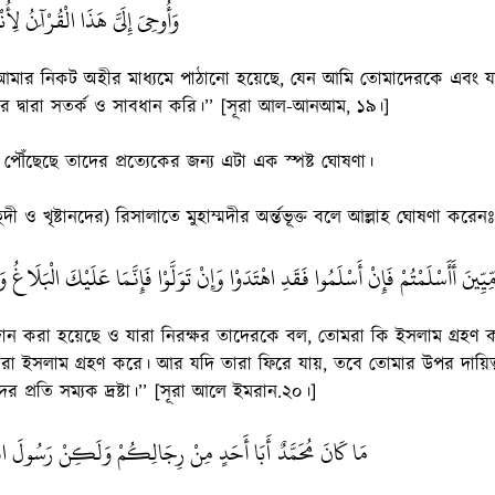
وَأُوحِيَ إِلَيَّ هَذَا الْقُرْآَنُ لِأُن
মার নিকট অহীর মাধ্যমে পাঠানো হয়েছে, যেন আমি তোমাদেরকে এবং য
দ্বারা সতর্ক ও সাবধান করি।’’ [সূরা আল-আনআম, ১৯।]
ৌঁছেছে তাদের প্রত্যেকের জন্য এটা এক স্পষ্ট ঘোষণা।
 ও খৃষ্টানদের) রিসালাতে মুহাম্মদীর অর্ন্তভূক্ত বলে আল্লাহ ঘোষণা করেনঃ
ِيِّينَ أَأَسْلَمْتُمْ فَإِنْ أَسْلَمُوا فَقَدِ اهْتَدَوْا وَإِنْ تَوَلَّوْا فَإِنَّمَا عَلَيْكَ الْبَلَاغُ وَا
 প্রদান করা হয়েছে ও যারা নিরক্ষর তাদেরকে বল, তোমরা কি ইসলাম গ্রহণ
রা ইসলাম গ্রহণ করে। আর যদি তারা ফিরে যায়, তবে তোমার উপর দায়িত্ব ত
ের প্রতি সম্যক দ্রষ্টা।’’ [সূরা আলে ইমরান.২০।]
مَا كَانَ مُحَمَّدٌ أَبَا أَحَدٍ مِنْ رِجَالِكُمْ وَلَكِنْ رَسُولَ اللَّهِ