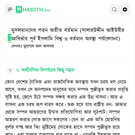
HADITH.
One
মুসলমানদের পতন অতীত বর্তমান (সালাহউদ্দীন আইউবীর
আবির্ভাব পূর্ব ইসলামি বিশ্ব ও বর্তমান অবস্থা পর্যালোচনা)
লেখকঃ
মুহাম্মদ আল আবদাহ
৮
২. অর্থনৈতিক বিপর্যয়ের কিছু নমুনা
কোন দেশের নৈতিক এবং রাজনৈতিক অবস্থায় যখন চরম ধস নেমে
আসে, তখন সে জনপদের মানুষের মনে সম্পদ পুঞ্জীভূত করার প্রবৃত্তি
সৃষ্টি হয়, জেগে উঠে সম্পদ সঞ্চয় করার এক উগ্র বাসনা। আর এ
বাসনা এক চরম রূপ ধারণ করে। শুরু হয়ে যায় রাষ্ট্রীয় ধন- ভান্ডার
থেকে সম্পদ আহরণের উম্মত প্রতিযোগিতা আর লুঠপাট। সম্পদ
আহরণ করার লোভ জাগে সকলের। যেন তা এক অতি মোহনিয়
দুর্লভ বস্ত্ত আর কি! মুষ্টিমেয় লোকের হাতে সম্পদ পুঞ্জীভূত হয়ে