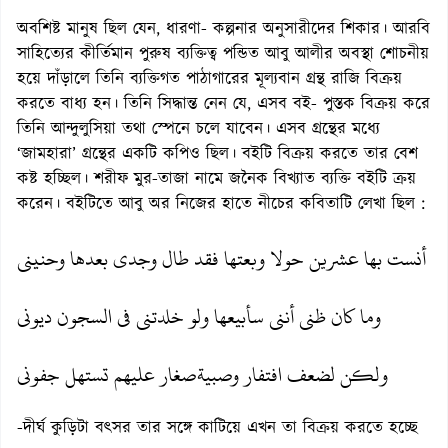
অবশিষ্ট মানুষ ছিল যেন, ধারণা- কল্পনার অনুসারীদের শিকার। আরবি
সাহিত্যের কীর্তিমান পুরুষ ব্যক্তিত্ব পন্ডিত আবু আলীর অবস্থা শোচনীয়
হয়ে দাঁড়ালে তিনি ব্যক্তিগত পাঠাগারের মূল্যবান গ্রন্থ রাজি বিক্রয়
করতে বাধ্য হন। তিনি সিদ্ধান্ত নেন যে, এসব বই- পুস্তক বিক্রয় করে
তিনি আন্দুলুসিয়া তথা স্পেনে চলে যাবেন। এসব গ্রন্থের মধ্যে
‘জামহারা’ গ্রন্থের একটি কপিও ছিল। বইটি বিক্রয় করতে তার বেশ
কষ্ট হচ্ছিল। শরীফ মুর-তাজা নামে জনৈক বিখ্যাত ব্যক্তি বইটি ক্রয়
করেন। বইটিতে আবু অর নিজের হাতে নীচের কবিতাটি লেখা ছিল :
أنست بها عشرين حولا وبعتها فقد طال وجدى بعدها وحنينى
وما كان ظنى أننى سأبيعها ولو خلدتنى فى السجون ديونى
ولكن لضعف افتفار وصبيةصغار عليهم تستهل جفونى
-দীর্ঘ কুড়িটা বৎসর তার সঙ্গে কাটিয়ে এখন তা বিক্রয় করতে হচ্ছে