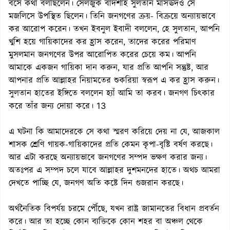
বসে কথা বলছিলেন। সেলজুক বাদশাহ সুলতান মাসঊদও সে
মজলিসে উপস্থিত ছিলেন। তিনি জনগণের ক্রয়- বিক্রয়ে অন্যায়ভাবে
কর আরোপ করেন। তখন ইবনুল ইবাদী বললেন, হে সুলতান, আপনি
খুশি হয়ে গায়িকাদের কর হ্রাস করেন, তাদের করের পরিমাণ
মুসলমান জনগণের উপর আরোপিত করের চেয়ে কম। আপনি
আমাকে একজন গায়িকা দান করুন, যার প্রতি আপনি সন্তুষ্ট, আর
আপনার প্রতি আল্লাহর নিয়ামতের শুকরিয়া স্বরূপ এ কর হ্রাস করুন।
সুলতান হাতের ইঙ্গিতে বললেন হ্যাঁ আমি তা করব। জনগণ চিৎকার
করে তাঁর জন্য দোয়া করে। 13
এ ঘটনা কি আমাদেরকে সে কথা স্মরণ করিয়ে দেয় না যে, আজকাল
শাসক শ্রেণি গায়ক-গায়িকাদের প্রতি কেমন কৃপা-বৃষ্টি বর্ষণ করছে।
আর এটা করছে অন্যায়ভাবে জনগণের সম্পদ ভক্ষণ করার জন্য।
অতঃপর এ সম্পদ চলে যাবে আল্লাহর দুশমনদের হাতে। অথচ আমরা
দেখতে পাচ্ছি যে, জনগণ অতি কষ্টে দিন গুজরান করছে।
অর্থনৈতিক বিপর্যয় চরমে পৌঁছে, যখন রাষ্ট্র জামানতের বিধান প্রবর্তন
করে। আর তা হচ্ছে কোন ব্যক্তিকে কোন শহর বা অঞ্চল থেকে