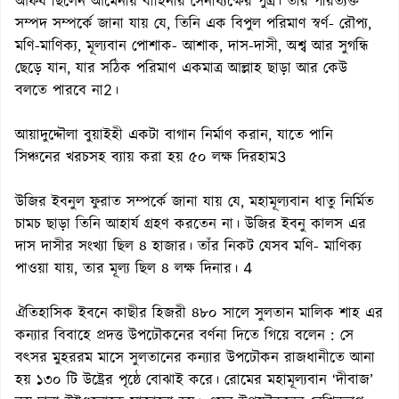
আফয ছিলেন আর্মেনীয় বাহিনীর সেনাধ্যক্ষের পুত্র। তাঁর পরিত্যক্ত
সম্পদ সম্পর্কে জানা যায় যে, তিনি এক বিপুল পরিমাণ স্বর্ণ- রৌপ্য,
মণি-মাণিক্য, মূল্যবান পোশাক- আশাক, দাস-দাসী, অশ্ব আর সুগন্ধি
ছেড়ে যান, যার সঠিক পরিমাণ একমাত্র আল্লাহ ছাড়া আর কেউ
বলতে পারবে না2।
আয়াদুদ্দৌলা বুয়াইহী একটা বাগান নির্মাণ করান, যাতে পানি
সিঞ্চনের খরচসহ ব্যায় করা হয় ৫০ লক্ষ দিরহাম3
উজির ইবনুল ফুরাত সম্পর্কে জানা যায় যে, মহামূল্যবান ধাতু নির্মিত
চামচ ছাড়া তিনি আহার্য গ্রহণ করতেন না। উজির ইবনু কালস এর
দাস দাসীর সংখ্যা ছিল ৪ হাজার। তাঁর নিকট যেসব মণি- মাণিক্য
পাওয়া যায়, তার মূল্য ছিল ৪ লক্ষ দিনার। 4
ঐতিহাসিক ইবনে কাছীর হিজরী ৪৮০ সালে সুলতান মালিক শাহ এর
কন্যার বিবাহে প্রদত্ত উপঢৌকনের বর্ণনা দিতে গিয়ে বলেন : সে
বৎসর মুহররম মাসে সুলতানের কন্যার উপঢৌকন রাজধানীতে আনা
হয় ১৩০ টি উষ্ট্রের পৃষ্ঠে বোঝাই করে। রোমের মহামূল্যবান ‘দীবাজ’