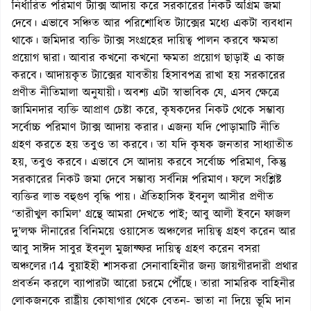
নির্ধারিত পরিমাণ ট্যাক্স আদায় করে সরকারের নিকট অগ্রিম জমা
দেবে। এভাবে সঞ্চিত আর পরিশোধিত ট্যাক্সের মধ্যে একটা ব্যবধান
থাকে। জমিদার ব্যক্তি ট্যাক্স সংগ্রহের দায়িত্ব পালন করবে ক্ষমতা
প্রয়োগ দ্বারা। আবার কখনো কখনো ক্ষমতা প্রয়োগ ছাড়াই এ কাজ
করবে। আদায়কৃত ট্যাক্সের যাবতীয় হিসাবপত্র রাখা হয় সরকারের
প্রণীত নীতিমালা অনুযায়ী। অবশ্য এটা স্বাভাবিক যে, এসব ক্ষেত্রে
জামিনদার ব্যক্তি আপ্রাণ চেষ্টা করে, কৃষকদের নিকট থেকে সম্ভাব্য
সর্বোচ্চ পরিমাণ ট্যাক্স আদায় করার। এজন্য যদি পোড়ামাটি নীতি
গ্রহণ করতে হয় তবুও তা করবে। তা যদি কৃষক জনতার সাধ্যাতীত
হয়, তবুও করবে। এভাবে সে আদায় করবে সর্বোচ্চ পরিমাণ, কিন্তু
সরকারের নিকট জমা দেবে সম্ভাব্য সর্বনিম্ন পরিমাণ। ফলে সংশ্লিষ্ট
ব্যক্তির লাভ বহুগুণ বৃদ্ধি পায়। ঐতিহাসিক ইবনুল আসীর প্রণীত
‘তারীখুল কামিল’ গ্রন্থে আমরা দেখতে পাই; আবু আলী ইবনে ফাজল
দু’লক্ষ দীনারের বিনিময়ে ওয়াসেত অঞ্চলের দায়িত্ব গ্রহণ করেন আর
আবু সাঈদ সাবুর ইবনুল মুজাফ্ফর দায়িত্ব গ্রহণ করেন বসরা
অঞ্চলের।14 বুয়াইহী শাসকরা সেনাবাহিনীর জন্য জায়গীরদারী প্রথার
প্রবর্তন করলে ব্যাপারটা আরো চরমে পৌঁছে। তারা সামরিক বাহিনীর
লোকজনকে রাষ্ট্রীয় কোষাগার থেকে বেতন- ভাতা না দিয়ে ভূমি দান