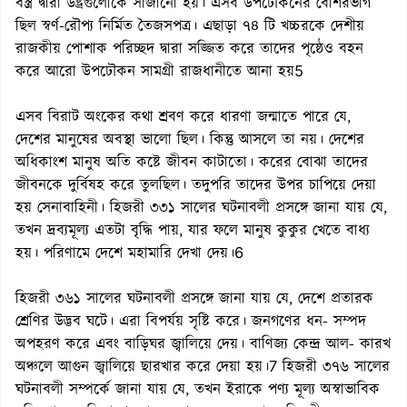
বস্ত্র দ্বারা উষ্ট্রগুলোকে সাজানো হয়। এসব উপঢৌকনের বেশিরভাগ
ছিল স্বর্ণ-রৌপ্য নির্মিত তৈজসপত্র। এছাড়া ৭৪ টি খচ্চরকে দেশীয়
রাজকীয় পোশাক পরিচ্ছদ দ্বারা সজ্জিত করে তাদের পৃষ্ঠেও বহন
করে আরো উপঢৌকন সামগ্রী রাজধানীতে আনা হয়5
এসব বিরাট অংকের কথা শ্রবণ করে ধারণা জন্মাতে পারে যে,
দেশের মানুষের অবস্থা ভালো ছিল। কিন্তু আসলে তা নয়। দেশের
অধিকাংশ মানুষ অতি কষ্টে জীবন কাটাতো। করের বোঝা তাদের
জীবনকে দুর্বিষহ করে তুলছিল। তদুপরি তাদের উপর চাপিয়ে দেয়া
হয় সেনাবাহিনী। হিজরী ৩৩১ সালের ঘটনাবলী প্রসঙ্গে জানা যায় যে,
তখন দ্রব্যমূল্য এতটা বৃদ্ধি পায়, যার ফলে মানুষ কুকুর খেতে বাধ্য
হয়। পরিণামে দেশে মহামারি দেখা দেয়।6
হিজরী ৩৬১ সালের ঘটনাবলী প্রসঙ্গে জানা যায় যে, দেশে প্রতারক
শ্রেণির উদ্ভব ঘটে। এরা বিপর্যয় সৃষ্টি করে। জনগণের ধন- সম্পদ
অপহরণ করে এবং বাড়িঘর জ্বালিয়ে দেয়। বাণিজ্য কেন্দ্র আল- কারখ
অঞ্চলে আগুন জ্বালিয়ে ছারখার করে দেয়া হয়।7 হিজরী ৩৭৬ সালের
ঘটনাবলী সম্পর্কে জানা যায় যে, তখন ইরাকে পণ্য মূল্য অস্বাভাবিক