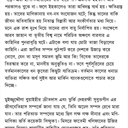
পড়ে। এরা হালাল-হারামের ধার ধারে না। এমনকি ইহকাল আর
পরকালও বুঝে না। ফলে ইহকালেও তারা অখিদন্তু ব্যর্থ হয়। ক্ষতিগ্রস্ত
হয়। তাদের মালিকানায় নব-নব সংযোজন ঘটে; কিন্তু তাদের বাকি
জীবন অতিবাহিত হয় নিতান্ত যিল্লতী আর সংকীর্ণতার মধ্য দিয়ে।
মনে এক রাশ দুঃখ নিয়ে তাদের প্রাণ বায়ু নির্বাপিত হয়। সংক্ষেপে
আরব জাহান বা তৃতীয় বিশ্ব নামে পরিচিত অঞ্চলে বারবার এ
কাহিনির পুনরাবৃত্তি ঘটে। এটাকে বলা যায় মোটা তাজা বিড়ালের
কাহিনি। এরা জাতির সম্পদ লুঠপাট করে দেশকে উজাড় করে
তোলে, যেন তা মসৃণ সমতল ভূমি আর কি! বিবেক তাদেরকে
তিরস্কার করে না, মানবীয় অনুভূতিও না। তবে পূর্বসূরিদের চেয়ে
বর্তমানকালের ধন কুবেরা কিছুটা ব্যতিক্রম। বর্তমান কালের ধনাঢ্য
ব্যক্তিরা সঞ্চিত অর্থ সুইস আর মার্কিন ব্যাংকগুলোতে পাচার করে
দিচ্ছে।
মুইজ্জুদ্দৌলা বুয়াইহীর ক্রীতদাস এবং তুর্কি দেহরক্ষী সুবুক্তগীন এর
জীবনেতিহাস সম্পর্কে জানা যায় যে, তিনি অঢেল সম্পদ রেখে মারা
যান। তার পরিত্যক্ত সম্পদের মধ্যে ছিল লক্ষ লক্ষ দীনার এবং মণি-
মাণিক্য ভর্তি কয়েকটা সিন্দুক1। মিসরে ফাতেমী খলিফাদের উজির