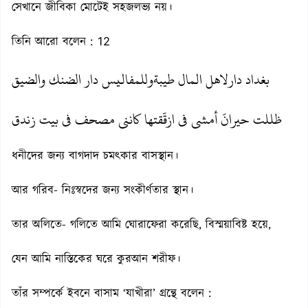
সেখানে জীবিকা মোটেই সহজলভ্য নয়।
তিনি আরো বলেন : 12
بغداد دارلاهل المال طيبةوللمفاليس دار الضنك والضيق
ظللت حيرانَ أمشى فى ازقّقتها كاننى مصحف فى بيت زندق
ধনীদের জন্য বাগদাদ চমৎকার বাসস্থান।
আর গরিব- নিঃস্বদের জন্য সংকীর্ণতার স্থান।
তার অলিতে- গলিতে আমি ঘোরাফেরা করেছি, বিস্ময়াবিষ্ট হয়ে,
যেন আমি নাস্তিকের ঘরে কুরআন শরীফ।
তাঁর সম্পর্কে ইবনে বাসাম ‘যাখীরা’ গ্রন্থে বলেন :