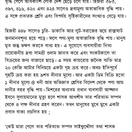
বৃদ্ধি পেলে অধিকাংশ লোক দেশ ছেড়ে চলে যায়। হিজরী ৩৮৩,
৩৯৭, ৪১৬, ৪২০ এবং ৪২৪ সালেও দ্রব্যমূল্য অস্বাভাবিক বৃদ্ধি পায়।
এ সঙ্গে প্রতারক শ্রেণি এবং বিপর্যয় সৃষ্টিকারীদের সংখ্যাও বেড়ে যায়।
হিজরী ৪৪৮ সালেও চুরি- ডাকাতি আর লুট-তরাজের ভয়ে রাস্তাঘাট
জনমানবশূন্য হয়ে পড়ে। ফলে পণ্য-মূল্য অস্বাভাবিক বৃদ্ধি পায়। মানুষ
মৃত জন্তু ভক্ষণ করতে বাধ্য হয়। এ সুযোগে ব্যবসায়ীরা নিত্য
প্রয়োজনীয় দ্রব্য সামগ্রী গুদাম জানত করে এবং সংকটকালে তা
বিক্রয়ের জন্য বাজারে ছাড়ে। এ সময় কায়রোয় জনৈক ব্যক্তি মাত্র
২০ কেজি আটার বিনিময়ে একটা গৃহ ক্রয় করে। অথচ ইতিপূর্বে
গৃহটি ক্রয় করা হয় ৯শত দীনার মূল্যে। আর একটা ডিম বিক্রি হতো
১ দীনার মূল্যে।8 ধনী আর অভিজাত শ্রেণির বিদেশ থেকে পণ্য আম
দানীর বহর বৃদ্ধি পায়। মিশরের অন্যতম প্রধান ব্যবসায়ী আফ্ফান
ইবনে সুলায়মানের মৃত্যু হলে শাসক আখশীদ তার পরিত্যক্ত সম্পদ
থেকে ৪ লক্ষ দীনার গ্রহণ করেন। তখন মানুষের মুখে মুখে একটা
প্রবাদ বাক্য প্রচলিত হয় ;
‘কেউ মারা গেলে তার পরিত্যক্ত সম্পদ সাইফুদ্দৌলা তথা শাসক