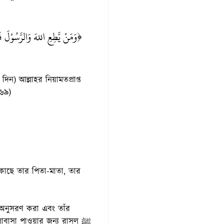
وَمَنْ يَّطِعِ اللهَ وَالرَّسُوْلَ فَأُ
িন) আল্লাহর নিয়ামতপ্রাপ্ত
 ৬৯)
 কাছে তার পিতা-মাতা, তার
র অনুসরণ করা এবং তাঁর
বাসা পাওয়ার জন্য রাসূল ﷺ