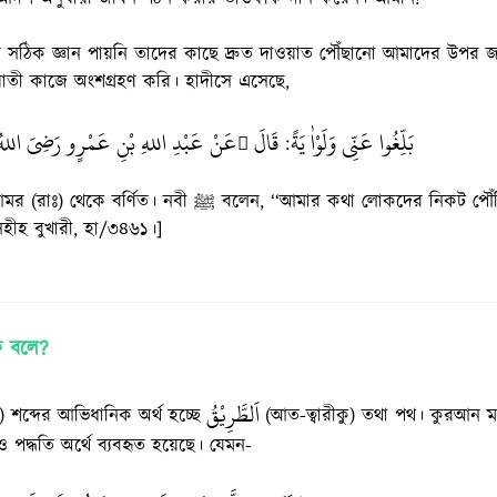
র সঠিক জ্ঞান পায়নি তাদের কাছে দ্রুত দাওয়াত পৌঁছানো আমাদের উপর জরম
াতী কাজে অংশগ্রহণ করি। হাদীসে এসেছে,
‏‏ بَلِّغُوا عَنِّي وَلَوْاٰ يَةً
قَالَ
عَنْ عَبْدِ اللهِ بْنِ عَمْرٍو رَضِىَ اللهُ عَن

:
নবী ﷺ বলেন, ‘‘আমার কথা লোকদের নিকট পৌঁছিয়ে দাও, তা একটি আয়াত
সহীহ বুখারী, হা/৩৪৬১।]
কে বলে?
اَلطَّرِيْقُ
ু) শব্দের আভিধানিক অর্থ হচ্ছে
(আত-ত্বারীকু) তথা পথ। কুরআন মাজ
 ও পদ্ধতি অর্থে ব্যবহৃত হয়েছে। যেমন-