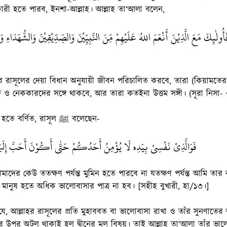
ী হতে পারব, ইনশা-আল্লাহ। আল্লাহ তা‘আলা বলেন,
ولٰئِكَ مَعَ الَّذِيْنَ أَنْعَمَ اللهُ عَلَيْهِمْ مِّنَ النَّبِيِّيْنَ وَالصِّدِّيْقِيْنَ وَالشُّهَدَاءِ 
ঁর রাসূলের দেয়া বিধান অনুযায়ী জীবন পরিচালিত করবে, তারা (কিয়ামতের দ
ীদ ও নেককারদের সঙ্গে থাকবে, আর তারা কতইনা উত্তম সঙ্গী। (সূরা নিসা-
আবু হুরায়রা (রাঃ) হতে বর্ণিত, রাসূল ﷺ বলেছেন-
فَوَالَّذِيْ نَفْسِيْ بِيَدِهٖ لَا يُؤْمِنُ أَحَدُكُمْ حَتّٰى أَكُوْنَ أَحَبَّ إِلَيْهِ 
াদের কেউ ততক্ষণ পর্যন্ত মুমিন হতে পারবে না যতক্ষণ পর্যন্ত আমি তার
ল মানুষ হতে অধিক ভালোবাসার পাত্র না হব। [সহীহ বুখারী, হা/১৩।]
ে, আল্লাহর রাসূলের প্রতি মুহাববত বা ভালোবাসা রাখা ও তাঁর সুনণাতে
র উপর অটল থাকাই হল দ্বীনের মূল বিষয়। তাই আল্লাহ তা‘আলা তাঁর ভালো