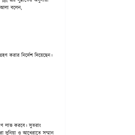
াহ তা‘আলা বলেন,