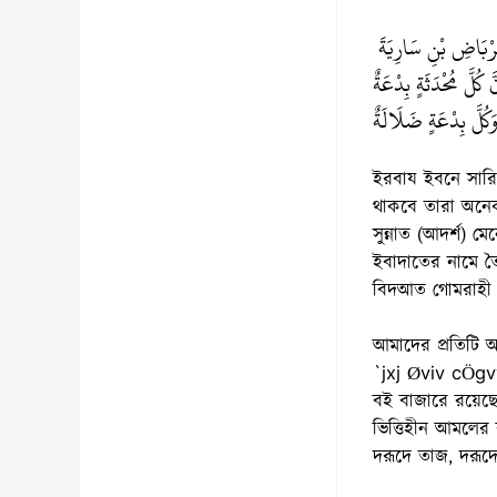
رْبَاضِ بْنِ سَارِيَةَ
 كُلَّ مُحْدَثَةٍ بِدْعَةٌ
َكُلَّ بِدْعَةٍ ضَلَالَةٌ
ইরবায ইবনে সারিয়া (রাঃ) থেকে বর্ণিত। 
থাকবে তারা অনে
সুন্নাত (আদর্শ)
ইবাদাতের নামে 
বিদআত গোমরাহী। 
আমাদের প্রতিটি আমল নবী ﷺ Gi mybœvZ I ZixKv Abyhvqx nIqv 
`jxj Øviv cÖgv
বই বাজারে রয়েছ
ভিত্তিহীন আমলের
দরূদে তাজ, দরূদ