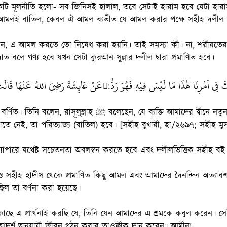
 মূলনীতি হলো- সব জিনিসই হালাল, তবে সেটাই হারাম হবে যেটা হারাম হ
মলই বাতিল, কেবল ঐ আমল ব্যতীত যে আমল করার পক্ষে সহীহ দলীল 
ন, এ আমল করতে তো নিষেধ করা হয়নি। তাই সমস্যা কী। না, শরীয়তে
বলে গণ্য হবে যখন সেটা কুরআন-সুন্নার দলীল দ্বারা প্রমাণিত হবে।
فِي اَمْرِنَا هٰذَا مَا لَيْسَ فِيْهِ فَهُوَ رَدٌّ
عَنْ عَائِشَةَ رَضِيَ اللهُ عَنْهَا قَالَت
:
ূলুল্লাহ ﷺ বলেছেন, যে ব্যক্তি আমাদের দ্বীনে নতুন কিছু (আমল) সংযোজন
তে নেই, তা পরিত্যাজ্য (বাতিল) হবে। [সহীহ বুখারী, হা/২৬৯৭; সহীহ ম
াপারে যথেষ্ট সচেতনতা অবলম্বন করতে হবে এবং দলীলভিত্তিক সহীহ 
সহীহ হাদীস থেকে প্রমাণিত কিছু আমল এবং আমাদের দৈনন্দিন অত্যাবশ্যক
ছিল তা বর্ণনা করা হয়েছে।
াছে এ প্রার্থনাই করছি যে, তিনি যেন আমাদের এ শ্রমকে কবুল করেন। সে
 ও আদর্শ অনুযায়ী জীবন গঠন করার তাওফীক দান করেন। আমীন!