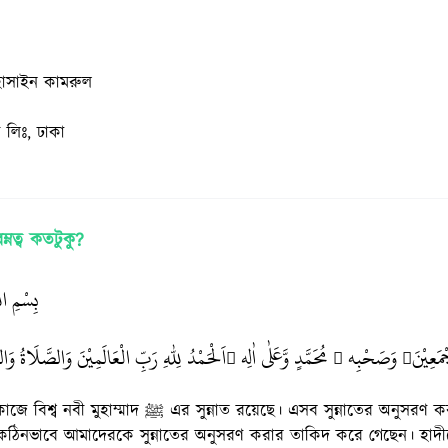
হোসাইন কামরুল
 লিঃ, ঢাকা
রম্নত্ব কতটুকু?
بِسْمِ الل
مَعِيْنَ
وَصَحْبِه
مُحَمَّدٍ وَّعَلٰى اٰلِه
اَلْحَمْدُ لِلّٰهِ رَبِّ الْعَالَمِيْنَ وَالصَّلَاةُ وَ



ﷺ এর সুন্নাত রয়েছে। এসব সুন্নাতের অনুসরণ করা আমাদের জন্য একান্ত
রম্নরি। নবী ﷺ কঠিনভাবে আমাদেরকে সুন্নাতের অনুসরণ করার তাকিদ করে গেছেন। হা