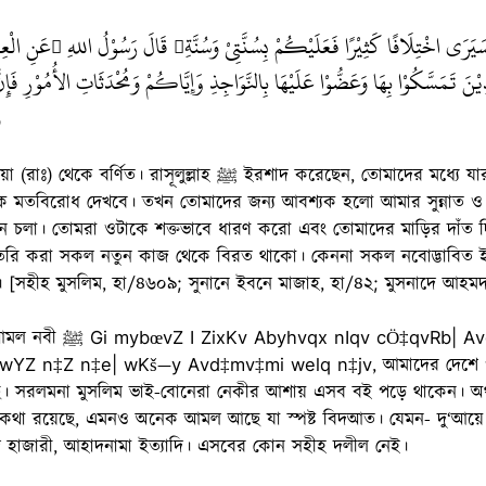
ى اخْتِلَافًا كَثِيْرًا فَعَلَيْكُمْ بِسُنَّتِىْ وَسُنَّةِ
قَالَ رَسُوْلُ اللهِ
عَنِ الْعِ


دِيْنَ تَمَسَّكُوْا بِهَا وَعَضُّوْا عَلَيْهَا بِالنَّوَاجِذِ وَإِيَّاكُمْ وَمُحْدَثَاتِ الأُمُوْرِ فَإِنَّ
و
রাসূলুল্লাহ ﷺ ইরশাদ করেছেন, তোমাদের মধ্যে যারা আমার মৃত্যুর পরে জীবিত
ক মতবিরোধ দেখবে। তখন তোমাদের জন্য আবশ্যক হলো আমার সুন্নাত ও
 মেনে চলা। তোমরা ওটাকে শক্তভাবে ধারণ করো এবং তোমাদের মাড়ির দাঁ
তৈরি করা সকল নতুন কাজ থেকে বিরত থাকো। কেননা সকল নবোদ্ভাবি
[সহীহ মুসলিম, হা/৪৬০৯; সুনানে ইবনে মাজাহ, হা/৪২; মুসনাদে আহম
cÖ‡qvRb| Avgv‡`i Avgjm~nI mnxn
wYZ n‡Z n‡e| wKš—y Avd‡mv‡mi welq n‡jv, আমাদের দেশে পাঞ্
ে। সরলমনা মুসলিম ভাই-বোনেরা নেকীর আশায় এসব বই পড়ে থাকেন।
 কথা রয়েছে, এমনও অনেক আমল আছে যা স্পষ্ট বিদআত। যেমন- দু‘আয়ে 
ে হাজারী, আহাদনামা ইত্যাদি। এসবের কোন সহীহ দলীল নেই।