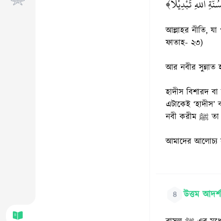
﴿ُنَّةِ اللهِ تَبْدِيْلًا
আল্লাহর নীতি, যা
ফাতাহ- ২৩)
আর নবীর সুন্নাত 
হাদীস বিশারদ বা মুহাদ্দিসীনের প
এটাকেই ‘হাদীস’ 
নবী ক
উত্তম আদর্
৪