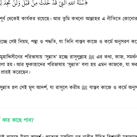
سُنَّةَ اللهِ الَّتِيْ قَدْ خَلَتْ مِنْ قَبْلُ وَلَنْ تَجِدَ لِس﴾
 পূর্ব থেকেই কার্যকর রয়েছে। আর তুমি কখনো আল্লাহর এ নীতিতে কোনোরূ
হচ্ছে সেই নিয়ম, পন্থা ও পদ্ধতি, যা তিনি বাস্তব কাজে ও কর্মে অনুসরণ 
রিভাষায় ‘সুন্নাত’ হচ্ছে রাসূলুল্লাহ ﷺ এর কথা, কাজ, সমর্থন ও অনুমোদন। প্রচলিত কথায়
বলা হয়। আর ফুকাহাদের পরিভাষায় ‘সুন্নাত’ বলা হয় এমন কাজকে, যা ফর
রীম ﷺ তা প্রায়ই করেছেন।
আমাদের আলোচ্য সুন্নাত হল সেই মূল আদর্শ, যা রাসূলে করীম ﷺ বা
শ কার কাছে পাব?