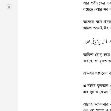
আর শরীয়তের একটি
রয়েছে। আর সব আ
অনেকে বলে থাকে
আমল তখনই ইবাদাত 
ْ قَالَ رَسُوْلُ اللهِ
আয়িশা (রাঃ) হতে বর্ণিত। তিনি বলেন, রাস
করবে, যা মূলত তা
অতএব আমলের ব্য
এ বইয়ে কুরআন ও 
এর সুন্নাত কেমন 
আল্লাহ তা‘আলার ক
ﷺ এর সুন্নাত