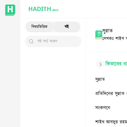
HADITH.
One
বিষয়ভিত্তিক
বই
সুন্নাত
লেখকঃ
শাইখ 
কিতাবের ন
১
সুন্নাত
প্রতিদিনের সুন্না
সংকলনে
শাইখ আবদুর রহম