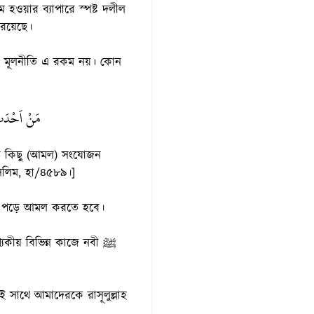
ওয়ার ব্যাপারে স্পষ্ট দলীল
রয়েছে।
র মূলনীতি এ রকম নয়। কোন
مَنْ اَحْدَثَ 
ুসলিম, হা/৪৫৮৯।]
বই পড়ে আমল করতে হবে।
ীয় বিভিন্ন কাজে নবী ﷺ
ই সাথে আমাদেরকে রাসূলুল্লাহ