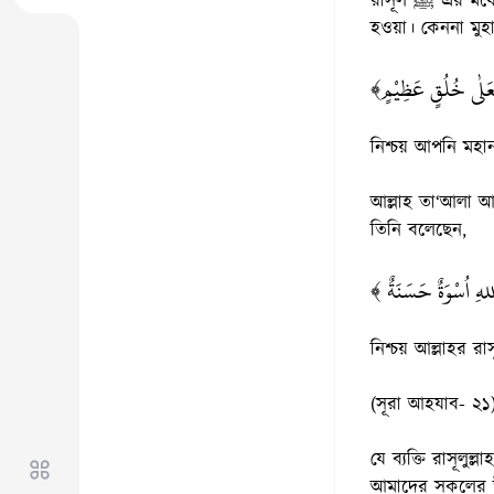
রাসূল ﷺ এর মধ্যেই রয়েছে উত্তম আদর্শ। প্রত্যেক মুসলিম নর-নারীর উচিত বিশ্বনবী মুহাম্মাদ ﷺ এর সুন্নাতের অনুসারী
﴿َعَلٰى خُلُقٍ عَظِيْمٍ
নিশ্চয় আপনি মহান 
আল্লাহ তা‘আলা আমাদেরকে রাসূলুল্লাহ ﷺ এর চরিত্রে চরি
তিনি বলেছেন,
﴿للهِ اُسْوَةٌ حَسَنَةٌ
নিশ্চয় আল্লাহর র
(সূরা আহযাব- ২১
যে ব্যক্তি রাসূলুল্লাহ ﷺ এর সুন্নাত অনুযায়ী চলার অভ্যাস করবে সে দুনিয়া ও আখেরাতে কল্যাণ লাভ করবে। 
আমাদের সকলের উচিত সকল কাজে রাসূলুল্লাহ