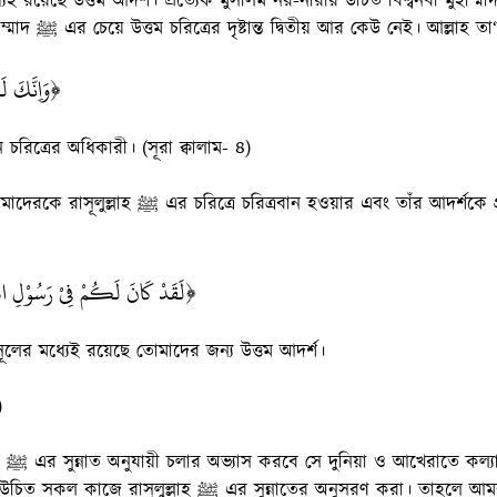
হওয়া। কেননা মুহাম্মাদ ﷺ এর চেয়ে উত্তম চরিত্রের দৃষ্টান্ত দ্বিতীয় আর কেউ নেই। আল্ল
وَاِنَّكَ ل﴾
চরিত্রের অধিকারী। (সূরা ক্বালাম- ৪)
ত্রবান হওয়ার এবং তাঁর আদর্শকে গ্রহণ করার নির্দেশ দিয়েছেন।
لَقَدْ كَانَ لَكُمْ فِيْ رَسُوْلِ ا ﴾
াসূলের মধ্যেই রয়েছে তোমাদের জন্য উত্তম আদর্শ।
)
সুতরাং
 ﷺ এর সুন্নাতের অনুসরণ করা। তাহলে আমরা দুনিয়া ও আখেরাতে সম্মান