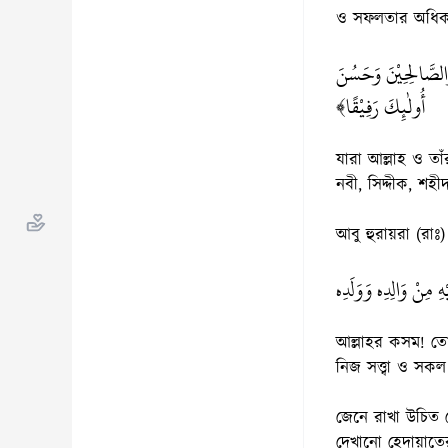
ও সফলতার অধিকার
﴿وَالصَّالِحِيْنَ وَحَسُنَ
أُولٰئِكَ رَفِيْقًا﴾
যারা আল্লাহ ও তা
নবী, সিদ্দীক, শহ
مِنْ وَالِدِهٖ وَوَلَدِهٖ
আল্লাহর কসম! তোম
নিজ সত্ত্বা ও সক
জেনে রাখা উচিত য
দেখানো হেদায়াতে