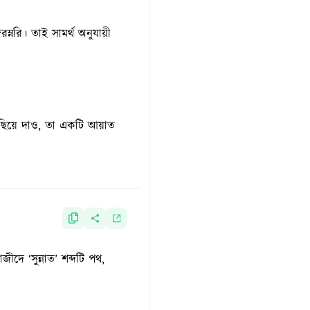
্নরি। তাই সামর্থ অনুযায়ী
ীদে ‘সুন্নাত’ শব্দটি পথ,