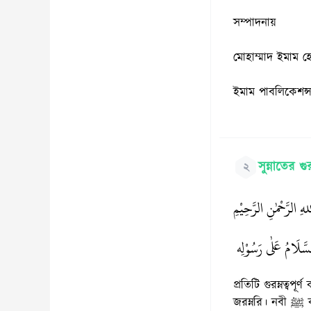
সম্পাদনায়
মোহাম্মাদ ইমাম 
ইমাম পাবলিকেশন্স
সুন্নাতের গু
২
هِ الرَّحْمٰنِ الرَّحِيْمِ
السَّلَامُ عَلٰى رَسُوْلِه
প্রতিটি গুরম্নত্বপূর্ণ কাজে বিশ্ব নবী মুহাম্মাদ 
জ