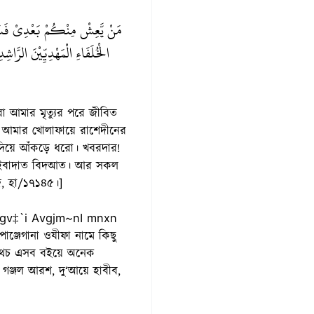
مَنْ يَّعِشْ مِنْكُمْ بَعْدِىْ فَسَيَرَ
الْخُلَفَاءِ الْمَهْدِيِّيْنَ الرَّاشِ
 আমার খোলাফায়ে রাশেদীনের
ত দিয়ে আঁকড়ে ধরো। খবরদার!
ত ইবাদাত বিদআত। আর সকল
দ, হা/১৭১৪৫।]
জেগানা ওযীফা নামে কিছু
 অথচ এসব বইয়ে অনেক
গঞ্জল আরশ, দু‘আয়ে হাবীব,