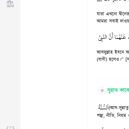
যারা এখনো দ্বীনে
আমরা সবাই দাওয়
ْهُمَا أَنَّ النَّبِيَّ
আবদুল্লাহ ইবনে আমর (রাঃ) থেকে বর্ণিত। 
(বাণী) হলেও।’’ [
সুন্নাত কা
৩
اَلسُّنَّةُ
(আস-সুন্নাত
পন্থা, নীতি, নিয়ম