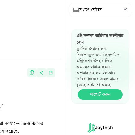
সাধারণ সেটিংস
আরবি দেখান
এই সদাকা জারিয়ায় অংশীদার
অনুবাদ দেখান
হোন
মুসলিম উম্মাহর জন্য
রেফারেন্স দেখান
বিজ্ঞাপনমুক্ত মডার্ন ইসলামিক
এপ্লিকেশন উপহার দিতে
হাদিস পাশাপাশি
আমাদের সাহায্য করুন।
দেখান
আপনার এই দান সদাকায়ে
জারিয়া হিসেবে আমল নামায়
যুক্ত হবে ইন শা আল্লাহ।
সাপোর্ট করুন
اَجْ
Joytech
দীসে রয়েছে,