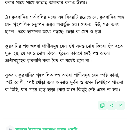
বলার সাথে সাথে আল্লাহু আকবার বলাও উত্তম।
3। কুরবানির শর্তাবলির মধ্যে এই বিষয়টি রয়েছে যে, কুরবানির জন্তু
যেন গৃহপালিত চতুষ্পদ জন্তুর অন্তর্ভুক্ত হয়। যেমন:- উট, গরু এবং
ছাগল। তবে ছাগলের মধ্যে পড়ছে: ভেড়া বা মেষ ও দুম্বা।
কুরবানির পশু অথবা প্রাণীসমূহ যেন ওই সমস্ত দোষ কিংবা খুঁত হতে
মুক্ত হয়, যে সমস্ত দোষ কিংবা খুঁতের কারণে সেই পশু অথবা
প্রাণীসমূহের কুরবানি করা বৈধ বা যথেষ্ট হবে না।
সুতরাং কুরবানির গৃহপালিত পশু অথবা প্রাণীসমূহ যেন স্পষ্ট কানা,
স্পষ্ট রোগী, স্পষ্ট খোঁড়া এবং অত্যান্ত দুর্বল ও এমন ছিপছিপে পাতলা
বা মিহি, যার গায়ে হাড় ছাড়া গোস্ত মাংস কিছুই নেই্ এমন না হয়।