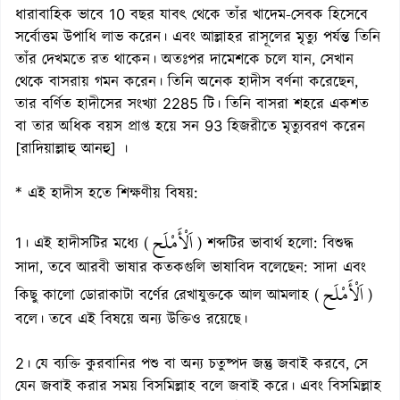
ধারাবাহিক ভাবে 10 বছর যাবৎ থেকে তাঁর খাদেম-সেবক হিসেবে
সর্বোত্তম উপাধি লাভ করেন। এবং আল্লাহর রাসূলের মৃত্যু পর্যন্ত তিনি
তাঁর দেখমতে রত থাকেন। অতঃপর দামেশকে চলে যান, সেখান
থেকে বাসরায় গমন করেন। তিনি অনেক হাদীস বর্ণনা করেছেন,
তার বর্ণিত হাদীসের সংখ্যা 2285 টি। তিনি বাসরা শহরে একশত
বা তার অধিক বয়স প্রাপ্ত হয়ে সন 93 হিজরীতে মৃত্যুবরণ করেন
[রাদিয়াল্লাহু আনহু] ।
* এই হাদীস হতে শিক্ষণীয় বিষয়:
اَلْأَمْلَح
1। এই হাদীসটির মধ্যে (
) শব্দটির ভাবার্থ হলো: বিশুদ্ধ
সাদা, তবে আরবী ভাষার কতকগুলি ভাষাবিদ বলেছেন: সাদা এবং
اَلْأَمْلَح
কিছু কালো ডোরাকাটা বর্ণের রেখাযুক্তকে আল আমলাহ (
)
বলে। তবে এই বিষয়ে অন্য উক্তিও রয়েছে।
2। যে ব্যক্তি কুরবানির পশু বা অন্য চতুষ্পদ জন্তু জবাই করবে, সে
যেন জবাই করার সময় বিসমিল্লাহ বলে জবাই করে। এবং বিসমিল্লাহ