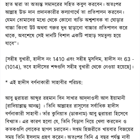
হাত দ্বারা তা অত্যন্ত সমাদরের সহিত কবুল করবেন। অতঃপর
আল্লাহ উক্ত দান প্রদানকারীর কল্যাণার্থে তা প্রতিপালন করবেন।
যেমন তোমাদের মধ্যে থেকে কোনো ব্যক্তি অশ্বশাবক বা ঘোড়ার
বাচ্চা কিংবা উট অথবা গরুর দুধ ছাড়ানো বাচ্চার প্রতিপালন করে
থাকে, অবশেষে সেই দানটি বিশাল একটি পাহাড় সমতুল্য হয়ে
যাবে”।
[সহীহ বুখারী, হাদীস নং 1410 এবং সহীহ মুসলিম, হাদীস নং 63 -
(1014), তবে হাদীসের শব্দগুলি সহীহ বুখারী থেকে নেওয়া হয়েছে]।
* এই হাদীস বর্ণনাকারী সাহাবীর পরিচয়:
আবু হুরায়রা আব্দুর রহমান বিন সাখার আদ্‌দাওসী আল ইয়ামানী
[রাদিয়াল্লাহু আনহু] । তিনি আল্লাহর রাসূলের সর্বাধিক হাদীস
বর্ণনাকারী সাহাবী। তাঁর কুনিয়াত (ডাকনাম) আবু হুরায়রা হিসেবে
বিখ্যাত। এর কারণ হলো যে, তিনি বিড়াল নিয়ে খেলা করতেন ও
কতকগুলি লোকের ছাগল চরাতেন। সপ্তম হিজরীতে খায়বার বিজয়ের
সময় তিনি ইসলাম গ্রহণ করেন। অতঃপর তিনি 4 বছর পর্যন্ত নাবী