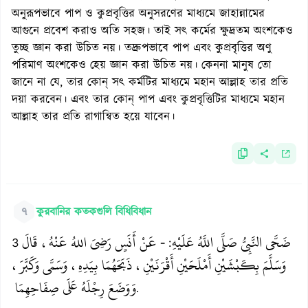
অনুরূপভাবে পাপ ও কুপ্রবৃত্তির অনুসরণের মাধ্যমে জাহান্নামের
আগুনে প্রবেশ করাও অতি সহজ। তাই সৎ কর্মের ক্ষুদ্রতম অংশকেও
তুচ্ছ জ্ঞান করা উচিত নয়। তদ্রুপভাবে পাপ এবং কুপ্রবৃত্তির অণু
পরিমাণ অংশকেও হেয় জ্ঞান করা উচিত নয়। কেননা মানুষ তো
জানে না যে, তার কোন্ সৎ কর্মটির মাধ্যমে মহান আল্লাহ তার প্রতি
দয়া করবেন। এবং তার কোন্ পাপ এবং কুপ্রবৃত্তিটির মাধ্যমে মহান
আল্লাহ তার প্রতি রাগান্বিত হয়ে যাবেন।
৭
কুরবানির কতকগুলি বিধিবিধান
ضَحَّى النَّبِيُّ صَلَّى اللَّهُ عَلَيْهِ
- عَنْ أَنَسٍ رَضِيَ اللهُ عَنْهُ، قَالَ
3
:
وَسَلَّمَ بِكَبْشَيْنِ أَمْلَحَيْنِ أَقْرَنَيْنِ، ذَبَحَهُمَا بِيَدِهِ، وَسَمَّى وَكَبَّرَ،
وَوَضَعَ رِجْلَهُ عَلَى صِفَاحِهِمَا
.