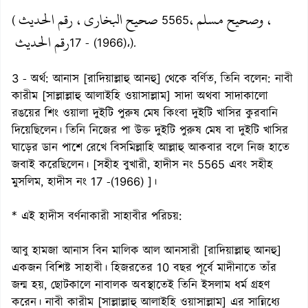
، وصحيح مسلم،
صحيح البخاري، رقم الحديث
(
5565
رقم الحديث
17 - (1966)،).
3 - অর্থ: আনাস [রাদিয়াল্লাহু আনহু] থেকে বর্ণিত, তিনি বলেন: নাবী
কারীম [সাল্লাল্লাহু আলাইহি ওয়াসাল্লাম] সাদা অথবা সাদাকালো
রঙয়ের শিং ওয়ালা দুইটি পুরুষ মেষ কিংবা দুইটি খাসির কুরবানি
দিয়েছিলেন। তিনি নিজের পা উক্ত দুইটি পুরুষ মেষ বা দুইটি খাসির
ঘাড়ের ডান পাশে রেখে বিসমিল্লাহি আল্লাহু আকবার বলে নিজ হাতে
জবাই করেছিলেন। [সহীহ বুখারী, হাদীস নং 5565 এবং সহীহ
মুসলিম, হাদীস নং 17 -(1966) ]।
* এই হাদীস বর্ণনাকারী সাহাবীর পরিচয়:
আবু হামজা আনাস বিন মালিক আল আনসারী [রাদিয়াল্লাহু আনহু]
একজন বিশিষ্ট সাহাবী। হিজরতের 10 বছর পূর্বে মাদীনাতে তাঁর
জন্ম হয়, ছোটকালে নাবালক অবস্থাতেই তিনি ইসলাম ধর্ম গ্রহণ
করেন। নাবী কারীম [সাল্লাল্লাহু আলাইহি ওয়াসাল্লাম] এর সান্নিধ্যে