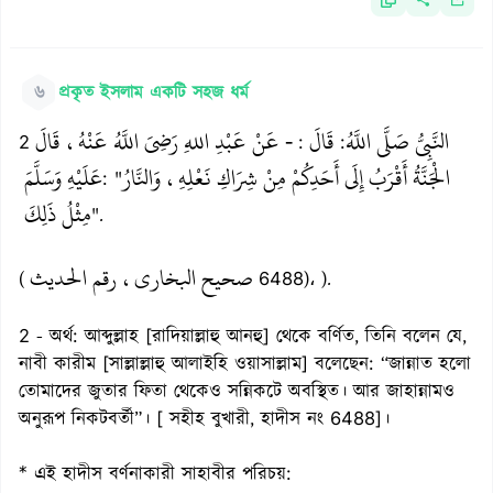
৬
প্রকৃত ইসলাম একটি সহজ ধর্ম
النَّبِيُّ صَلَّى اللَّهُ
قَالَ
- عَنْ عَبْدِ اللهِ رَضِيَ اللَّهُ عَنْهُ، قَالَ
2
:
:
‏الْجَنَّةُ أَقْرَبُ إِلَى أَحَدِكُمْ مِنْ شِرَاكِ نَعْلِهِ، وَالنَّارُ
عَلَيْهِ وَسَلَّمَ
: "
مِثْلُ ذَلِكَ
".
صحيح البخاري، رقم الحديث
(
6488)، ).
2 - অর্থ: আব্দুল্লাহ [রাদিয়াল্লাহু আনহু] থেকে বর্ণিত, তিনি বলেন যে,
নাবী কারীম [সাল্লাল্লাহু আলাইহি ওয়াসাল্লাম] বলেছেন: “জান্নাত হলো
তোমাদের জুতার ফিতা থেকেও সন্নিকটে অবস্থিত। আর জাহান্নামও
অনুরূপ নিকটবর্তী”। [ সহীহ বুখারী, হাদীস নং 6488]।
* এই হাদীস বর্ণনাকারী সাহাবীর পরিচয়: