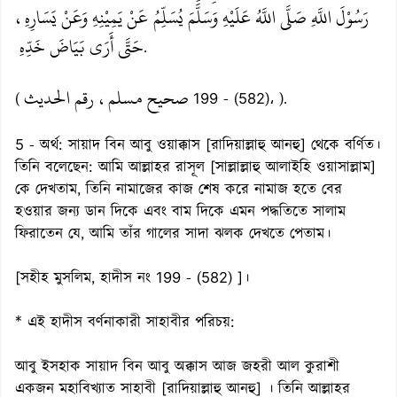
رَسُوْلَ اللَّهِ صَلَّى اللَّهُ عَلَيْهِ وَسَلَّمَ يُسَلِّمُ عَنْ يَمِيْنِهِ وَعَنْ يَسَارِهِ،
حَتَّى أَرَى بَيَاضَ خَدِّهِ
.
صحيح مسلم، رقم الحديث
(
199 - (582)، ).
5 - অর্থ: সায়াদ বিন আবু ওয়াক্কাস [রাদিয়াল্লাহু আনহু] থেকে বর্ণিত।
তিনি বলেছেন: আমি আল্লাহর রাসূল [সাল্লাল্লাহু আলাইহি ওয়াসাল্লাম]
কে দেখতাম, তিনি নামাজের কাজ শেষ করে নামাজ হতে বের
হওয়ার জন্য ডান দিকে এবং বাম দিকে এমন পদ্ধতিতে সালাম
ফিরাতেন যে, আমি তাঁর গালের সাদা ঝলক দেখতে পেতাম।
[সহীহ মুসলিম, হাদীস নং 199 - (582) ]।
* এই হাদীস বর্ণনাকারী সাহাবীর পরিচয়:
আবু ইসহাক সায়াদ বিন আবু অক্কাস আজ জহরী আল কুরাশী
একজন মহাবিখ্যাত সাহাবী [রাদিয়াল্লাহু আনহু] । তিনি আল্লাহর