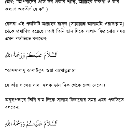
(অর্থ: “আপনাদের প্রতি সর্ব প্রকার শান্তি, আল্লাহর করুণা ও তাঁর
কল্যাণ অবতীর্ণ হোক”।)
কেননা এই পদ্ধতিটি আল্লাহর রাসূল [সাল্লাল্লাহু আলাইহি ওয়াসাল্লাম]
থেকে প্রমাণিত হয়েছে। তাই তিনি ডান দিকে সালাম ফিরানোর সময়
এমন পদ্ধতিতে বলতেন:
اَلسَّلاَمُ عَلَيْكُمْ وَرَحْمَةُ اللَّهِ
“আসসালামু আলাইকুম ওয়া রহমাতুল্লাহ”
যে তাঁর গালের সাদা ঝলক ডান দিক থেকে দেখা যেতো।
অনুরূপভাবে তিনি বাম দিকে সালাম ফিরানোর সময় এমন পদ্ধতিতে
বলতেন:
اَلسَّلاَمُ عَلَيْكُمْ وَرَحْمَةُ اللَّهِ