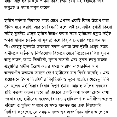
মহান আল্লাহর নিকটে প্রার্থনা করি, তিনি যেন এই বইটিকে তাঁর
অনুগ্রহ ও দয়ায় কবুল করেন।
হাদীস বর্ণনার নিয়মকে লক্ষ্য রেখে এখানে একটি বিষয় উল্লেখ করা
উচিত মনে করছি, আর সে বিষয়টি হলো এই যে, সহীহ বুখারী কিংবা
সহীহ মুসলিম গ্রন্থের হাদীস উল্লেখ করার সময় হাদীসের হুকুম সহীহ
অথবা হাসান (সঠিক বা সুন্দর) বলে বিবৃতি দেওয়ার প্রয়োজন হয়
নি। যেহেতু ইসলামী উম্মতের সকল ওলামা উক্ত দুইটি গ্রন্থের সমস্ত
হাদীসকে সঠিক ও নির্ভরযোগ্য হিসেবে মেনে নিয়েছেন। কিন্তু সুনান
আবু দাউদ, জামে তিরমিযী, সুনান নাসায়ী এবং সুনান ইবনু মাজাহ
গ্রন্থগুলির হাদীস উল্লেখ করার সময় আল্লামা নাসেরুদ্দিন আল
আলবাণীর মতামত সামনে রেখে হাদীসের মান নির্ণয় করেছি । এবং
প্রয়োজনে ইমাম তিরমিযীর বিবৃতিগুলিও তুলে ধরেছি। যেহেতু তিনি
তো হলেন এই বিদ্যার বিরাট নিপুণ ইমাম। আল্লাহ তাঁদের সকলের
প্রতি করুণা করুন। তবে হ্যাঁ এখানে একটি কথা অবশ্য জেনে রাখা
দরকার যে, হাদীসের সংরক্ষণের জন্য মুহাদ্দিসগণ ও মনীষীগণ অক্লান্ত
পরিশ্রম ও যুক্তির মাধ্যমে যে সমস্ত মানগত স্তর এবং নিয়মাবলি
নির্ধারণ করেছেন, সে সমস্ত মানগত স্তর এবং নিয়মাবলির আলোকে