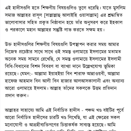
এই হাদীসগুলি হতে শিক্ষণীয় বিষয়গুলিও তুলে ধরেছি। যাতে মুসলিম
সমাজ আল্লাহর রাসূল [সাল্লাল্লাহু আলাইহি ওয়াসাল্লাম] এর শ্রদ্ধান্বিত
ভালোবাসার সহিত প্রকৃত নিষ্ঠাবান হয়ে তাঁর অনুসরণ করে ইহকাল
ও পরকালে মহান আল্লাহর সন্তুষ্টি লাভ করতে সক্ষম হয়।
উক্ত হাদীসগুলির শিক্ষণীয় বিষয়গুলি উপস্থাপন করার সময় আমার
নিজেস্ব প্রচেষ্টার সাথে সাথে ওই সমস্ত ওলামায়ে ইসলামের মতামত
অনেক সময় সামনে রেখেছি, যে সমস্ত ওলামায়ে ইসলামের ইসলামী
বিধি-বিধানের বিশদ বিবরণ বা ব্যাখ্যা দানে উল্লেখযোগ্য ভূমিকা
রয়েছে। যেমন:- আল্লামা ইয়াহইয়া বিন শারাফ আন্নাওয়বী, আল্লামা
হাফেজ আহমাদ বিন আলী বিন হাজার আলআসকালানী এবং অন্যান্য
আরো ওলামায়ে ইসলাম। আল্লাহ তাঁদের সকলকে উত্তম প্রতিদান
প্রদান করুন।
আল্লাহর সাহায্যে আমি এই নির্বাচিত হাদীস - পঞ্চম খণ্ড বইটির পূর্বে
আরো নির্বাচিত হাদীসের চারটি খণ্ড লিখেছি, যা এই ক্ষেত্রের সকল
মনোযোগী ও আগ্রহীব্যক্তিগণের চিত্তাকর্ষক সাব্যস্ত হয়েছে। আমি