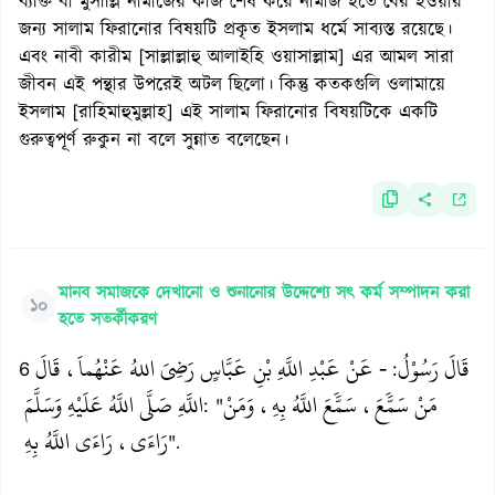
ব্যক্তি বা মুসাল্লি নামাজের কাজ শেষ করে নামাজ হতে বের হওয়ার
জন্য সালাম ফিরানোর বিষয়টি প্রকৃত ইসলাম ধর্মে সাব্যস্ত রয়েছে।
এবং নাবী কারীম [সাল্লাল্লাহু আলাইহি ওয়াসাল্লাম] এর আমল সারা
জীবন এই পন্থার উপরেই অটল ছিলো। কিন্তু কতকগুলি ওলামায়ে
ইসলাম [রাহিমাহুমুল্লাহ] এই সালাম ফিরানোর বিষয়টিকে একটি
গুরুত্বপূর্ণ রুকুন না বলে সুন্নাত বলেছেন।
মানব সমাজকে দেখানো ও শুনানোর উদ্দেশ্যে সৎ কর্ম সম্পাদন করা
১০
হতে সতর্কীকরণ
قَالَ رَسُوْلُ
- عَنْ عَبْدِ اللَّهِ بْنِ عَبَّاسٍ رَضِيَ اللهُ عَنْهُماَ، قَالَ
6
:
مَنْ سَمََّعَ، سَمََّعَ اللَّهُ بِهِ، وَمَنْ
اللَّهِ صَلَّى اللَّهُ عَلَيْهِ وَسَلَّمَ
: "
رَاءَى، رَاءَى اللَّهُ بِهِ
".