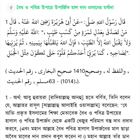
৫
বৈধ ও পবিত্র উপায়ে উপার্জিত মাল দান প্রদানের মর্যাদা
قَالَ رَسُوْلُ اللهِ صَلَّى
-عَنْ أَبيْ هُرَيْرَةَ رَضِيَ اللهُ عَنْهُ، قَالَ
1
:
مَنْ تَصَدَّقَ بِعَدْلِ تَمْرَةٍ مِنْ كَسْبٍ طَيِّبٍ،
اللَّهُ عَلَيْهِ وَسَلَّمَ
: "
وَلاَ يَقْبَلُ اللهُ إِلاَّ الطَّيِّبَ؛ فَإِنَّ اللهَ يَتَقَبَّلُهَا بِيَمِينِهِ، ثُمَّ يُرَبِّيهَا
لِصَاحِبِهِ، كَمَا يُرَبِّيْ أَحَدُكُمْ فَلُوَّهُ حَتَّى تَكُوْنَ مِثْلَ الْجَبَلِ
".
، واللفظ له، وصحيح
صحيح البخاري، رقم الحديث
(
1410
مسلم، رقم الحديث
63 - (1014)،).
1 - অর্থ: আবু হুরায়রা [রাদিয়াল্লাহু আনহু] হতে বর্ণিত, তিনি বলেন
যে, আল্লাহর রাসূল [সাল্লাল্লাহু আলাইহি ওয়াসাল্লাম] বলেছেন: “যে
ব্যক্তি প্রকৃত ইসলামের শিক্ষা মেতাবেক বৈধ ও পবিত্র উপায়ের
হালাল ও পবিত্র উপার্জন থেকে একটি খেজুর পরিমাণ বস্তু দান প্রদান
করবে, (এবং মহান আল্লাহ বৈধ পবিত্র হালাল উপার্জনের মাল ছাড়া
অবৈধ মালের দান প্রদান কবুল করেন না।) মহান আল্লাহ তাঁর ডান