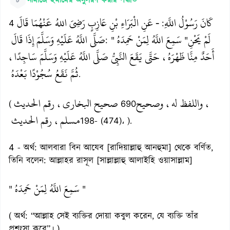
৮
নামাজে ইমামের অনুসরণ করার পদ্ধতি
كَانَ رَسُوْلُ اللَّهِ
- عَنِ الْبَرَاءِ بْنِ عَازِبٍ رَضِيَ اللهُ عَنْهُمَا قَالَ
4
:
لَمْ يَحْنِ
سَمِعَ اللَّهُ لِمَنْ حَمِدَهُ
صَلَّى اللَّهُ عَلَيْهِ وَسَلَّمَ إِذَا قَالَ
: "
"
أَحَدٌ مِنَّا ظَهْرَهُ، حَتَّى يَقَعَ النَّبِيُّ صَلَّى اللَّهُ عَلَيْهِ وَسَلَّمَ سَاجِدًا،
ثُمَّ نَقَعُ سُجُوْدًا بَعْدَهُ
.
، واللفظ له، وصحيح
صحيح البخاري، رقم الحديث
(
690
مسلم، رقم الحديث
198- (474)، ).
4 - অর্থ: আলবারা বিন আযেব [রাদিয়াল্লাহু আনহুমা] থেকে বর্ণিত,
তিনি বলেন: আল্লাহর রাসূল [সাল্লাল্লাহু আলাইহি ওয়াসাল্লাম]
سَمِعَ اللَّهُ لِمَنْ حَمِدَهُ
"
"
( অর্থ: “আল্লাহ সেই ব্যক্তির দোয়া কবুল করেন, যে ব্যক্তি তাঁর
প্রশংসা করে”। )