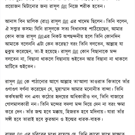
প্রয়োজন মিটানোর জন্য রাসূল ﷺ নিজে শরীক হতেন।
আনাস বিন মালিক (রাঃ) রাসূল ﷺ এর খাদেম ছিলেন। তিনি বলেন,
ঐ সত্ত্বার কসম! যিনি রাসূলকে সত্য বিধানসহ পাঠিয়েছেন, আমার
কোন কাজ রাসূল ﷺএর নিকট অপছন্দনীয় হলে তিনি কোনদিন
আমাকে বলেননি এটা কেন করেছ? বরং তিনি বলতেন, আল্লাহ যা
হুকুম করেছেন, তা-ই হয়েছে। রাসূল ﷺ কোন বিছানাকে মন্দ
বলতেন না, বিছানা থাকলে বিছানায় শুইতেন আর বিছানা না থাকলে
মাটিতে শুইতেন।
রাসূল ﷺ কে পাঠানোর আগে আল্লাহ তা‘আলা তাওরাত কিতাবে তাঁর
গুণাগুণ বর্ণনা করেছেন যে, মুহাম্মাদ আমার মনোনীত বান্দা। তিনি
কর্কষভাষী নন এবং কঠোর হৃদয়ের অধিকারীও নন, তিনি বাজারে
গোলমালকারী নন। তিনি মন্দের বদলা মন্দ দিয়ে দেন না বরং ক্ষমা
করে দেন। তাঁর জন্ম হবে মক্কায়, হিজরত হবে মদিনায়। যারা তাঁর
সঙ্গী হবে তারাই হবে কুরআন ও ইল্মের ধারক-বাহক।
রাসূল ﷺ এর চরিত্রের মধ্যে রয়েছে যে, তিনি কারো সাথে সাক্ষাত