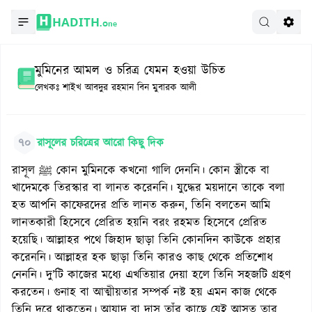
HADITH.
One
মুমিনের আমল ও চরিত্র যেমন হওয়া উচিত
লেখকঃ
শাইখ আবদুর রহমান বিন মুবারক আলী
৭০
রাসূলের চরিত্রের আরো কিছু দিক
রাসূল ﷺ কোন মুমিনকে কখনো গালি দেননি। কোন স্ত্রীকে বা
খাদেমকে তিরস্কার বা লানত করেননি। যুদ্ধের ময়দানে তাকে বলা
হত আপনি কাফেরদের প্রতি লানত করুন, তিনি বলতেন আমি
লানতকারী হিসেবে প্রেরিত হয়নি বরং রহমত হিসেবে প্রেরিত
হয়েছি। আল্লাহর পথে জিহাদ ছাড়া তিনি কোনদিন কাউকে প্রহার
করেননি। আল্লাহর হক ছাড়া তিনি কারও কাছ থেকে প্রতিশোধ
নেননি। দু’টি কাজের মধ্যে এখতিয়ার দেয়া হলে তিনি সহজটি গ্রহণ
করতেন। গুনাহ বা আত্মীয়তার সম্পর্ক নষ্ট হয় এমন কাজ থেকে
তিনি দূরে থাকতেন। আযাদ বা দাস তাঁর কাছে যেই আসত তার