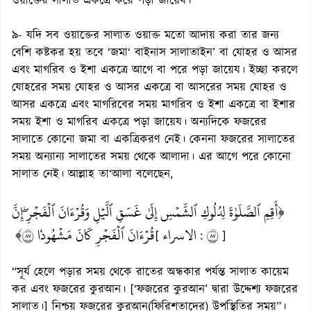
ওয়াক্তের সালাত একত্রে করে পড়া জায়েয।
৯- যদি সব ওয়াক্তের সালাত ওয়াক্ত মতো আদায় করা তার জন্য
বেশি কষ্টকর হয় তবে ‘জমা‘ বাইনাস সালাতাইন’ বা যোহর ও আসর
এবং মাগরিব ও ইশা একত্রে আগে বা পরে পড়া জায়েয। ইচ্ছা করলে
যোহরের সময় যোহর ও আসর একত্রে বা আসরের সময় যোহর ও
আসর একত্রে এবং মাগরিবের সময় মাগরিব ও ইশা একত্রে বা ইশার
সময় ইশা ও মাগরিব একত্রে পড়া জায়েয। অন্যদিকে ফজরের
সালাতে কোনো জমা বা একত্রিকরণ নেই। কেননা ফজরের সালাতের
সময় অন্যান্য সালাতের সময় থেকে আলাদা। এর আগে পরে কোনো
সালাত নেই। আল্লাহ তা‘আলা বলেছেন,
﴿أَقِمِ ٱلصَّلَوٰةَ لِدُلُوكِ ٱلشَّمۡسِ إِلَىٰ غَسَقِ ٱلَّيۡلِ وَقُرۡءَانَ ٱلۡفَجۡرِۖ إِنَّ
قُرۡءَانَ ٱلۡفَجۡرِ كَانَ مَشۡهُودٗا ٧٨﴾
الاسراء
٧٨
[
:
]
“সূর্য হেলে পড়ার সময় থেকে রাতের অন্ধকার পর্যন্ত সালাত কায়েম
কর এবং ফজরের কুরআন। [‘ফজরের কুরআন’ দ্বারা উদ্দেশ্য ফজরের
সালাত।] নিশ্চয় ফজরের কুরআন(ফিরিশতাদের) উপস্থিতির সময়”।