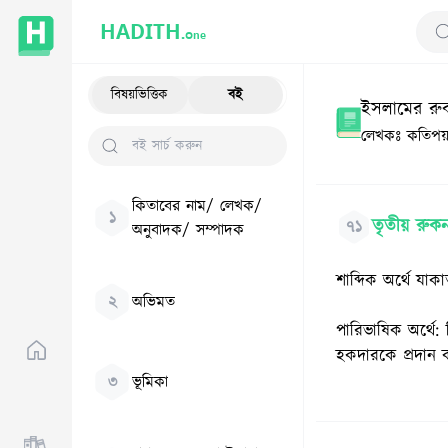
HADITH.
One
Se
বিষয়ভিত্তিক
বই
ইসলামের রুকনস
লেখকঃ
কতিপয় 
কিতাবের নাম/ লেখক/
১
তৃতীয় রুকন
৭১
অনুবাদক/ সম্পাদক
শাব্দিক অর্থে যা
২
অভিমত
পারিভাষিক অর্থে: 
হকদারকে প্রদান
৩
ভূমিকা