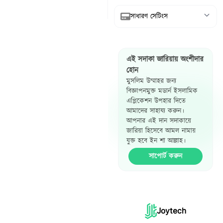
সাধারণ সেটিংস
আরবি দেখান
এই সদাকা জারিয়ায় অংশীদার
অনুবাদ দেখান
হোন
মুসলিম উম্মাহর জন্য
রেফারেন্স দেখান
বিজ্ঞাপনমুক্ত মডার্ন ইসলামিক
এপ্লিকেশন উপহার দিতে
হাদিস পাশাপাশি
আমাদের সাহায্য করুন।
দেখান
আপনার এই দান সদাকায়ে
জারিয়া হিসেবে আমল নামায়
যুক্ত হবে ইন শা আল্লাহ।
সাপোর্ট করুন
Joytech