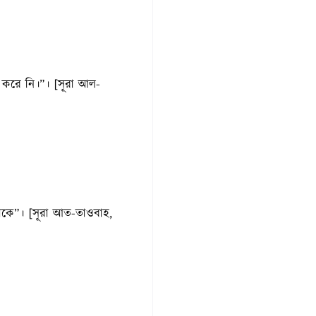
ণ করে নি।”। [সূরা আল-
থাকে”। [সূরা আত-তাওবাহ,