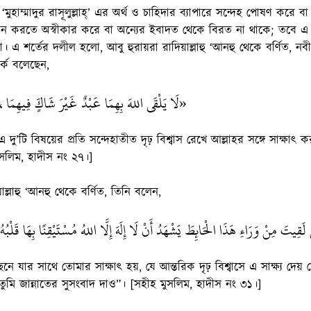
ও ‘মুহাম্মাদুর রাসূলুল্লাহ্’ এর অর্থ ও চাহিদার ব্যাপারে সন্দেহ পোষণ করে 
খ্যান করতে অস্বীকার করে বা অন্যের ইবাদত থেকে বিরত না থাকে; তবে এ
 শর্তের দলীল হলো, আবু হুরায়রা রাদিয়াল্লাহু ‘আনহু থেকে বর্ণিত, নবী সা
্কে বলেছেন,
لَا يَلْقَى اللهَ بِهِمَا عَبْدٌ غَيْرَ شَاكٍّ فِيهِمَا، إ»
 দু’টি বিষয়ের প্রতি সন্দেহাতীত দৃঢ় বিশ্বাস রেখে আল্লাহর সঙ্গে সাক্ষাৎ ক
সলিম, হাদীস নং ২৭।]
াল্লাহু ‘আনহু থেকে বর্ণিত, তিনি বলেন,
قِيتَ مِنْ وَرَاءِ هَذَا الْحَائِطَ يَشْهَدُ أَنْ لَا إِلَهَ إِلَّا اللهُ مُسْتَيْقِنًا بِهَا قَلْبُهُ، 
ে যার সাথে তোমার সাক্ষাৎ হয়, যে আন্তরিক দৃঢ় বিশ্বাসে এ সাক্ষ্য দেয় 
ুমি জান্নাতের সুসংবাদ দাও”। [সহীহ মুসলিম, হাদীস নং ৩১।]