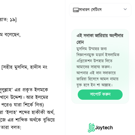
সাধারণ সেটিংস
আয়াত: ১৯]
আরবি দেখান
্লাম বলেছেন,
এই সদাকা জারিয়ায় অংশীদার
অনুবাদ দেখান
হোন
মুসলিম উম্মাহর জন্য
রেফারেন্স দেখান
বিজ্ঞাপনমুক্ত মডার্ন ইসলামিক
এপ্লিকেশন উপহার দিতে
হাদিস পাশাপাশি
ে”। [সহীহ মুসলিম, হাদীস নং
আমাদের সাহায্য করুন।
দেখান
আপনার এই দান সদাকায়ে
জারিয়া হিসেবে আমল নামায়
যুক্ত হবে ইন শা আল্লাহ।
াসূলুল্লাহ’ এর প্রকৃত ইলমকে
সাপোর্ট করুন
খানে উদ্দেশ্য। আর ইলমের
রেও যারা শির্কে লিপ্ত)
া ‘ইলাহ’ শব্দের হাকীকী অর্থ,
ুঁজে এর শাব্দিক অর্থকে বুঝিয়ে
ন তারা বলত:
Joytech