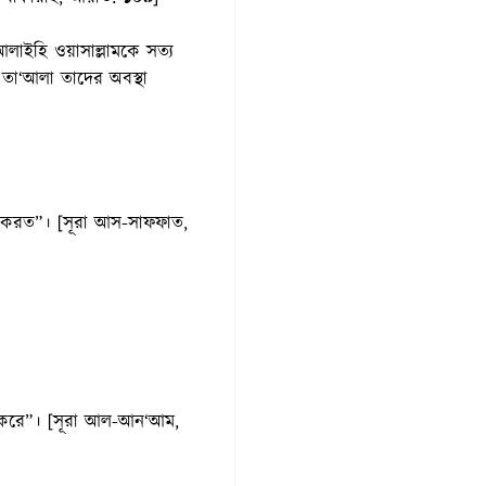
 আলাইহি ওয়াসাল্লামকে সত্য
হ তা‘আলা তাদের অবস্থা
ার করত”। [সূরা আস-সাফফাত,
ার করে”। [সূরা আল-আন‘আম,