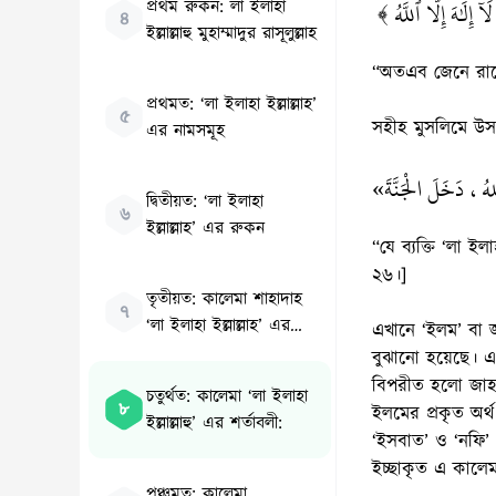
﴿لَآ إِلَٰهَ إِلَّا ٱللَّهُ
প্রথম রুকন: লা ইলাহা
৪
ইল্লাল্লাহু মুহাম্মাদুর রাসূলুল্লাহ
“অতএব জেনে রাখো,
প্রথমত: ‘লা ইলাহা ইল্লাল্লাহ’
৫
সহীহ মুসলিমে উসমান
এর নামসমূহ
«اللهُ، دَخَلَ الْجَنَّةَ
দ্বিতীয়ত: ‘লা ইলাহা
৬
ইল্লাল্লাহ’ এর রুকন
“যে ব্যক্তি ‘লা ই
২৬।]
তৃতীয়ত: কালেমা শাহাদাহ
৭
‘লা ইলাহা ইল্লাল্লাহ’ এর
এখানে ‘ইলম’ বা জ্ঞ
হাকীকত ও অর্থ:
বুঝানো হয়েছে। এ
বিপরীত হলো জাহল 
চতুর্থত: কালেমা ‘লা ইলাহা
৮
ইলমের প্রকৃত অর্
ইল্লাল্লাহু’ এর শর্তাবলী:
‘ইসবাত’ ও ‘নফি’ এ
ইচ্ছাকৃত এ কালে
পঞ্চমত: কালেমা