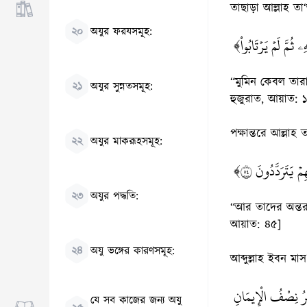
তাছাড়া আল্লাহ তা
২০
অযুর ফরযসমূহ:
﴿ِۦ ثُمَّ لَمۡ يَرۡتَابُواْ
“মুমিন কেবল তার
২১
অযুর সুন্নতসমূহ:
হুজুরাত, আয়াত: 
পক্ষান্তরে আল্লা
২২
অযুর মাকরূহসমূহ:
﴿ يَتَرَدَّدُونَ ٤٥
২৩
অযুর পদ্ধতি:
“আর তাদের অন্তর
আয়াত: ৪৫]
২৪
অযু ভঙ্গের কারণসমূহ:
আব্দুল্লাহ ইবন মা
«ُ نِصْفُ الْإِيمَانِ
যে সব কাজের জন্য অযু