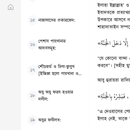
ইলাহা ইল্লাল্লাহ’ 
ইবাদতকে প্রত্যা
উপকারে আসবে না। এ
১৫
নাজাসাতের প্রকারভেদ:
শাহাদাতাইন সম্পর
«ِلَّا دَخَلَ الْجَنَّةَ
পেশাব পায়খানার
১৬
আদবসমূহ:
“যে কোনো বান্দা এ
করবে”। [সহীহ মু
শৌচকর্ম ও ঢিলা-কুলুখ
১৭
[ইস্তিঞ্জা হলো পায়খানা ও
আবু হুরায়রা রাদিয়
পেশাবের রাস্তা থেকে পানি,
পাথর বা অনুরূপ জিনিস
অযু অযু ফরয হওয়ার
«فَبَشِّرْهُ بِالْجَنَّةِ
দ্বারা অপবিত্রতা দূর করা।
১৮
দলীল:
ইস্তিঞ্জাকে আবার ইস্তিঞ্জা
বিলহাজার বা ইস্তিজমার বা
“এ দেওয়ালের পেছন
ইস্তিবরাও বলা হয়ে থাকে।]
ইলাহ নেই, তাকে ত
১৯
অযুর ফযীলত:
ব্যবহারের নিয়মাবলী: