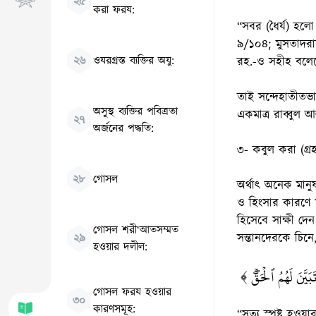
২৫
করা ফরয:
“সবর (ধৈর্য) হলো
৯/১০৪; মুসতাদর
২৬
ওযরগ্রস্ত ব্যক্তির অযু:
রহ.-ও সহীহ বলে
তাই সন্দেহাতীতভাবে
অসুস্থ ব্যক্তির পবিত্রতা
একমাত্র রাব্বুল আ
২৭
অর্জনের পদ্ধতি:
৩- কবুল করা (গ্র
২৮
গোসল
অর্থাৎ অনেক মানু
ও হিংসার কারণে ত
হিসেবে সাক্ষী দেন
গোসল শরী‘আতসম্মত
সন্তানদেরকে চিনে
২৯
হওয়ার দলীল:
﴿ يَّنَ لَهُمُ ٱلۡحَقُّۖ
গোসল ফরয হওয়ার
৩০
কারণসমূহ:
“সত্য স্পষ্ট হও