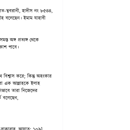
িত-ত্ববরানী, হাদীস নং ৮৫৪৪,
ীহ বলেছেন। ইমাম যাহাবী
্ত অঙ্গ প্রত্যঙ্গ থেকে
্রকাশ পাবে।
বিশ্বাস করে; কিন্তু অহংকার
তারা এক আল্লাহকে ইলাহ
মনিভাবে তারা নিজেদের
কে বলেছেন,
ল-বাকারাহ, আয়াত: ১০৯]