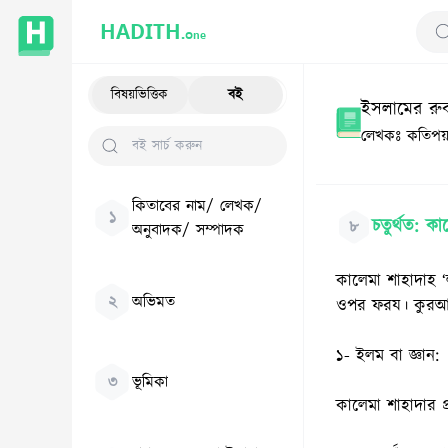
HADITH.
One
Se
বিষয়ভিত্তিক
বই
ইসলামের রুকনস
লেখকঃ
কতিপয় 
কিতাবের নাম/ লেখক/
১
চতুর্থত: কা
৮
অনুবাদক/ সম্পাদক
কালেমা শাহাদাহ ‘
২
অভিমত
ওপর ফরয। কুরআন 
১- ইলম বা জ্ঞান:
৩
ভূমিকা
কালেমা শাহাদার প