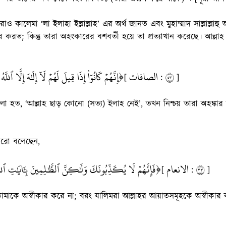
ও কালেমা ‘লা ইলাহা ইল্লাল্লাহ’ এর অর্থ জানত এবং মুহাম্মাদ সাল্লাল্লাহু
ার করত; কিন্তু তারা অহংকারের বশবর্তী হয়ে তা প্রত্যাখান করেছে। আল্লা
إِنَّهُمۡ كَانُوٓاْ إِذَا قِيلَ لَهُمۡ لَآ إِلَٰهَ إِلَّا ٱللَّه﴾
الصافات
٣٥
[
:
]
া হত, ‘আল্লাহ ছাড় কোনো (সত্য) ইলাহ নেই’, তখন নিশ্চয় তারা অহঙ্ক
আরো বলেছেন,
فَإِنَّهُمۡ لَا يُكَذِّبُونَكَ وَلَٰكِنَّ ٱلظَّٰلِمِينَ بِ‍َٔايَٰتِ ٱللَّ﴾
الانعام
٣٣
[
:
]
 তোমাকে অস্বীকার করে না; বরং যালিমরা আল্লাহর আয়াতসমূহকে অস্বীক