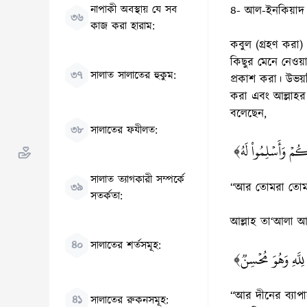
নাপাকী অবস্থায় যে সব
৪- আল-ইনকিয়াদ ত
৩৬
কাজ করা হারাম:
কবুল (গ্রহণ করা)
কিছুর মেনে নেওয়
৩৭
সালাত সালাতের হুকুম:
প্রকাশ করা। উভয়ট
করা এবং আল্লাহর
বলেছেন,
৩৮
সালাতের ফযীলত:
﴿بِّكُمۡ وَأَسۡلِمُواْ لَهُ
সালাত ত্যাগকারী সম্পর্কে
“আর তোমরা তোমা
৩৯
সতর্কতা:
আল্লাহ তা‘আলা 
৪০
সালাতের শর্তসমূহ:
﴿لِلَّهِ وَهُوَ مُحۡسِنٞ
“আর দীনের ব্যাপা
৪১
সালাতের রুকনসমূহ: