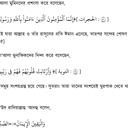
‘আলা মুমিনদের প্রশংসা করে বলেছেন,
إِنَّمَا ٱلۡمُؤۡمِنُونَ ٱلَّذِينَ ءَامَنُواْ بِٱللَّهِ وَرَسُولِه﴾
الحجرات
١٥
[
:
]
াই যারা আল্লাহ ও তাঁর রাসূলের প্রতি ঈমান এনেছে, তারপর সন্দেহ পোষ
১৫]
হ তা‘আলা মুনাফিকদের নিন্দা করে বলেছেন,
وَٱرۡتَابَتۡ قُلُوبُهُمۡ فَهُمۡ فِي رَيۡبِهِمۡ ﴾
التوبة
٤٥
[
:
]
সমূহ সংশয়গ্রস্ত হয়ে গেছে। সুতরাং তারা তাদের সংশয়েই ঘুরপাক খেতে 
স’উদ রাদিয়াল্লাহু ‘আনহু বলেন,
وَالْيَقِينُ الْإِيمَانُ»
الصَّبْر
: