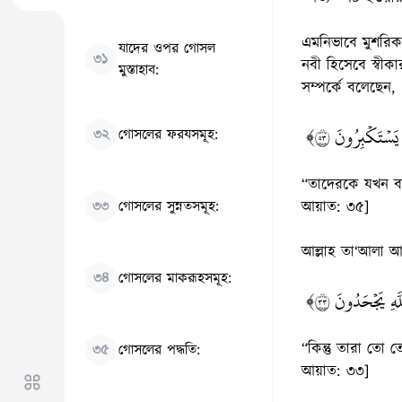
এমনিভাবে মুশরিকরা
যাদের ওপর গোসল
৩১
নবী হিসেবে স্বীক
মুস্তাহাব:
সম্পর্কে বলেছেন,
﴿ُ يَسۡتَكۡبِرُونَ ٣٥
৩২
গোসলের ফরযসমূহ:
“তাদেরকে যখন বল
৩৩
গোসলের সুন্নতসমূহ:
আয়াত: ৩৫]
আল্লাহ তা‘আলা 
৩৪
গোসলের মাকরূহসমূহ:
﴿هِ يَجۡحَدُونَ ٣٣
“কিন্তু তারা তো
৩৫
গোসলের পদ্ধতি:
আয়াত: ৩৩]