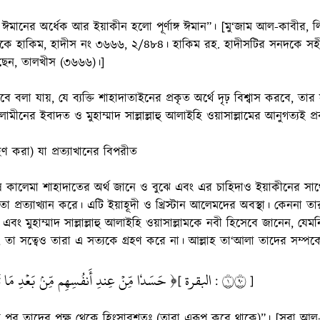
 ঈমানের অর্ধেক আর ইয়াকীন হলো পূর্ণাঙ্গ ঈমান”। [মু‘জাম আল-কাবীর, ল
াকে হাকিম, হাদীস নং ৩৬৬৬, ২/৪৮৪। হাকিম রহ. হাদীসটির সনদকে সহ
ছেন, তালখীস (৩৬৬৬)।]
 বলা যায়, যে ব্যক্তি শাহাদাতাইনের প্রকৃত অর্থে দৃঢ় বিশ্বাস করবে, তার সমস
লামীনের ইবাদত ও মুহাম্মাদ সাল্লাল্লাহু আলাইহি ওয়াসাল্লামের আনুগত্যই প
হণ করা) যা প্রত্যাখানের বিপরীত
ষ কালেমা শাহাদাতের অর্থ জানে ও বুঝে এবং এর চাহিদাও ইয়াকীনের সাথে 
া প্রত্যাখ্যান করে। এটি ইয়াহূদী ও খ্রিস্টান আলেমদের অবস্থা। কেননা 
 এবং মুহাম্মাদ সাল্লাল্লাহু আলাইহি ওয়াসাল্লামকে নবী হিসেবে জানেন, যে
, তা সত্বেও তারা এ সত্যকে গ্রহণ করে না। আল্লাহ তা‘আলা তাদের সম্পর্
حَسَدٗا مِّنۡ عِندِ أَنفُسِهِم مِّنۢ بَعۡدِ مَا تَبَ ﴾
البقرة
١٠٩
[
:
]
য়ার পর তাদের পক্ষ থেকে হিংসাবশতঃ (তারা এরূপ করে থাকে)”। [সূরা আ