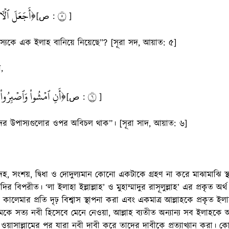
أَجَعَلَ ٱلۡأٓل ﴾
٥
[ص :
]
্যকে এক ইলাহ বানিয়ে নিয়েছে”? [সূরা সদ, আয়াত: ৫]
,
أَنِ ٱمۡشُواْ وَٱصۡبِرُواْ ﴾
٦
[ص :
]
ের উপাস্যগুলোর ওপর অবিচল থাক”। [সূরা সাদ, আয়াত: ৬]
হ, সংশয়, দ্বিধা ও দোদুল্যমান কোনো একটাকে গ্রহণ না করে মাঝামাঝি স
ির বিপরীত। ‘লা ইলাহা ইল্লাল্লাহ’ ও মুহাম্মাদুর রাসূলুল্লাহ’ এর প্রকৃত অর
কালেমার প্রতি দৃঢ় বিশ্বাস স্থাপনা করা এবং একমাত্র আল্লাহকে প্রকৃত ইলাহ হ
মকে সত্য নবী হিসেবে মেনে নেওয়া, আল্লাহ ব্যতীত অন্যান্য সব ইলাহকে অস
হি ওয়াসাল্লামের পর যারা নবী দাবী করে তাদের দাবীকে প্রত্যাখ্যান করা। কো