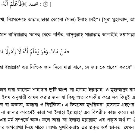
فَٱعۡلَمۡ أَنَّهُۥ  ﴾
محمد
١٩
[
:
]
 নিঃসন্দেহে আল্লাহ ছাড়া কোনো (সত্য) ইলাহ নেই”। [সূরা মুহাম্মাদ, 
 রাদিয়াল্লাহু ‘আনহু থেকে বর্ণিত, রাসূলুল্লাহ্ সাল্লাল্লাহু আলাইহি ওয়াসাল
مَنْ مَاتَ وَهُوَ يَعْلَمُ أَنَّهُ لَا إِلَهَ إِلَّا »
লাহা ইল্লাল্লাহ’ এর নিশ্চিত জ্ঞান নিয়ে মারা যাবে, সে জান্নাতে প্রবেশ করব
ান দ্বারা কালেমা শাহাদার দু’টি অংশ ‘লা ইলাহা ইল্লাল্লাহ’ ও মুহাম্মাদুর র
 ইলম অনুযায়ী আমল করার জন্য যা কিছু অত্যাবশ্যকীয় করে সব কিছুই এ
বা অজ্ঞতা, অজানা ও নির্বুদ্ধিতা। এ উম্মতের মুশরিকরা (ইসলাম গ্রহণের প
থ না জানার কারণেই তারা ‘লা ইলাহা ইল্লাল্লাহ’ এর বিপরীত কাজ করে। তার
র মর্ম সম্পর্কে অজ্ঞ। ফলে তারা ‘লা ইলাহা ইল্লাল্লাহ’ এর প্রকৃত অর্থ না খ
মার অপব্যাখ্যা দিয়ে থাকে। অথচ মুশরিকরাও এর প্রকৃত অর্থ জানত। যেম