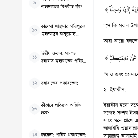
৯
শাহাদাতের বিপরীত কী?
﴿ِهَةَ إِلَٰهٗا وَٰحِدًاۖ
“সে কি সকল উপাস
কালেমা শাহাদার পরিপূরক
১০
‘মুহাম্মাদুর রাসূলুল্লাহ’
তারা আরো বলতো
(সাল্লাল্লাহু আলাইহি
ওয়াসাল্লাম)
দ্বিতীয় রুকন: সালাত
﴿ عَلَىٰٓ ءَالِهَتِكُمۡۖ
১১
ত্বহারাত ত্বহারাতের পরিচয়
ও হুকুম:
“যাও এবং তোমাদ
১২
ত্বহারাতের প্রকারভেদ:
২- ইয়াকীন:
ইয়াকীন হলো সন্দে
কীভাবে পবিত্রতা অর্জিত
১৩
হবে?
সন্দেহ-সংশয় ইত্যাদ
সাথে মনে প্রাণে এ 
আলাইহি ওয়াসাল্লা
১৪
ফায়েদা: পানির প্রকারভেদ:
সাল্লাল্লাহু আলাই