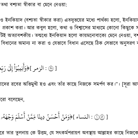
থা বশ্যতা স্বীকার বা মেনে নেওয়া:
 ও ইনকিয়াদ (বশ্যতা স্বীকার করা) এতদুভয়ের মধ্যে পার্থক্য হলো, ইনকিয়া
া প্রকাশ করা। আর কবুল হলো, কথা ও বিশ্বাসের মাধ্যমে কোনো কিছুকে 
িই অত্যাবশকীয়। তন্মধ্যে ইনকিয়াদ হলো কায়মনোবাক্যে মেনে নেওয়া, বশ্য
 বিধানের অমান্য না করা ও যেভাবে বিধান এসেছে ঠিক সেভাবে অনুসরণ 
وَأَنِيبُوٓاْ إِلَىٰ رَ﴾
الزمر
٥٣
[
:
]
দের রবের অভিমুখী হও এবং তাঁর কাছে নিজকে সমর্পণ কর।”। [সূরা আ
আরো বলেছেন,
وَمَنۡ أَحۡسَنُ دِينٗا مِّمَّنۡ أَسۡلَمَ وَجۡهَهُۥ ﴾
النساء
١٢٥
[
:
]
রে তার তুলনায় কে উত্তম, যে সৎকর্মপরায়ণ অবস্থায় আল্লাহর কাছে নিজকে 