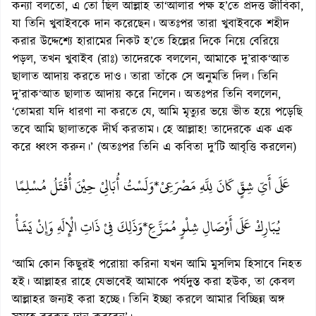
কন্যা বলতো, এ তো ছিল আল্লাহ তা‘আলার পক্ষ হ’তে প্রদত্ত জীবিকা,
যা তিনি খুবাইবকে দান করেছেন। অতঃপর তারা খুবাইবকে শহীদ
করার উদ্দেশ্যে হারামের নিকট হ’তে হিল্লের দিকে নিয়ে বেরিয়ে
পড়ল, তখন খুবাইব (রাঃ) তাদেরকে বললেন, আমাকে দু’রাক‘আত
ছালাত আদায় করতে দাও। তারা তাঁকে সে অনুমতি দিল। তিনি
দু’রাক‘আত ছালাত আদায় করে নিলেন। অতঃপর তিনি বললেন,
‘তোমরা যদি ধারণা না করতে যে, আমি মৃত্যুর ভয়ে ভীত হয়ে পড়েছি
তবে আমি ছালাতকে দীর্ঘ করতাম। হে আল্লাহ! তাদেরকে এক এক
করে ধ্বংস করুন।’ (অতঃপর তিনি এ কবিতা দু’টি আবৃত্তি করলেন)
عَلَى أَىِّ شِقٍّ كَانَ لِلَّهِ مَصْرَعِىْ
وَلَسْتُ أُبَالِىْ حِيْنَ أُقْتَلُ مُسْلِمًا
*
يُبَارِكْ عَلَى أَوْصَالِ شِلْوٍ مُمَزَّعِ
وَذَلِكَ فِىْ ذَاتِ الْإِلَهِ وَإِنْ يَشَأْ
*
‘আমি কোন কিছুরই পরোয়া করিনা যখন আমি মুসলিম হিসাবে নিহত
হই। আল্লাহর রাহে যেভাবেই আমাকে পর্যদুস্ত করা হউক, তা কেবল
আল্লাহর জন্যই করা হচ্ছে। তিনি ইচ্ছা করলে আমার বিচ্ছিন্ন অঙ্গ