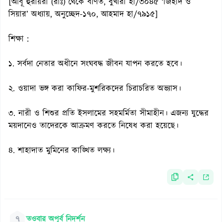
[আবূ হুরায়রা (রাঃ) থেকে বর্ণিত, বুখারী হা/৩০৪৫ ‘জিহাদ ও
সিয়ার’ অধ্যায়, অনুচ্ছেদ-১৭০, আহমাদ হা/৭৯১৫]
শিক্ষা :
১. সর্বদা নেতার অধীনে সংঘবদ্ধ জীবন যাপন করতে হবে।
২. ওয়াদা ভঙ্গ করা কাফির-মুশরিকদের চিরাচরিত অভ্যাস।
৩. নারী ও শিশুর প্রতি ইসলামের সহমর্মিতা সীমাহীন। এজন্য যুদ্ধের
ময়দানেও তাদেরকে আক্রমণ করতে নিষেধ করা হয়েছে।
৪. শাহাদাত মুমিনের কাঙ্খিত লক্ষ্য।
৭
তওবার অপূর্ব নিদর্শন