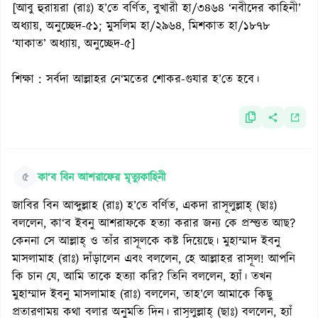
[আবু হুরায়রা (রাঃ) হ’তে বর্ণিত, বুখারী হা/৩৪৬৪ ‘নবীদের কাহিনী’
অধ্যায়, অনুচ্ছেদ-৫১; মুসলিম হা/২৯৬৪, মিশকাত হা/১৮৭৮
‘যাকাত’ অধ্যায়, অনুচ্ছেদ-৫]
শিক্ষা : সর্বদা আল্লাহর নে‘মতের শোকর-গুযার হ’তে হবে।
৫
কা‘ব বিন আশরাফের মৃত্যুকাহিনী
জাবির বিন আব্দুল্লাহ (রাঃ) হ’তে বর্ণিত, একদা রাসূলুল্লাহ্ (ছাঃ)
বললেন, কা‘ব ইবনু আশরাফকে হত্যা করার জন্য কে প্রস্ত্তত আছ?
কেননা সে আল্লাহ্ ও তাঁর রাসূলকে কষ্ট দিয়েছে। মুহাম্মাদ ইবনু
মাসলামাহ (রাঃ) দাঁড়ালেন এবং বললেন, হে আল্লাহর রাসূল! আপনি
কি চান যে, আমি তাকে হত্যা করি? তিনি বললেন, হ্যাঁ। তখন
মুহাম্মাদ ইবনু মাসলামাহ (রাঃ) বললেন, তাহ’লে আমাকে কিছু
প্রতারণাময় কথা বলার অনুমতি দিন। রাসূলুল্লাহ্ (ছাঃ) বললেন, হ্যাঁ