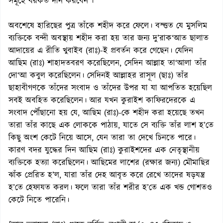
সমূহে বরকত দান করবেন’।
অবশেষে হারিছের পুত্র তাঁকে শহীদ করে ফেলে। বস্ত্তত যে মুসলিম
ব্যক্তিকে বন্দী অবস্থায় শহীদ করা হয় তার জন্য দু’রাক‘আত ছালাত
আদায়ের এ রীতি খুবাইব (রাঃ)-ই প্রবর্তন করে গেছেন। যেদিন
আছিম (রাঃ) শাহাদতবরণ করেছিলেন, সেদিন আল্লাহ তা‘আলা তাঁর
দো‘আ কবুল করেছিলেন। সেদিনই আল্লাহর রাসূল (ছাঃ) তাঁর
ছাহাবীগণকে তাঁদের সংবাদ ও তাঁদের উপর যা যা আপতিত হয়েছিল
সবই অবহিত করেছিলেন। আর যখন কুরাইশ কাফিরদেরকে এ
সংবাদ পৌঁছানো হয় যে, আছিম (রাঃ)-কে শহীদ করা হয়েছে তখন
তারা তাঁর কাছে এক লোককে পাঠায়, যাতে সে ব্যক্তি তাঁর লাশ হ’তে
কিছু অংশ কেটে নিয়ে আসে, যেন তারা তা দেখে চিনতে পারে।
কারণ বদর যুদ্ধের দিন আছিম (রাঃ) কুরাইশদের এক নেতৃস্থানীয়
ব্যক্তিকে হত্যা করেছিলেন। আছিমের লাশের (রক্ষার জন্য) মৌমাছির
ঝাঁক প্রেরিত হ’ল, যারা তাঁর দেহ আবৃত করে রেখে তাদের ষড়যন্ত্র
হ’তে হেফাযত করল। ফলে তারা তাঁর শরীর হ’তে এক খন্ড গোশতও
কেটে নিতে পারেনি।