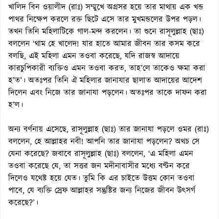
খালিদ বিন ওয়ালীদ (রাঃ) সম্মুখে অগ্রসর হয়ে তার মাথায় এক খন্ড
পাথর নিক্ষেপ করলে রক্ত ছিটে এসে তার মুখমন্ডলের উপর পড়ল।
তখন তিনি মহিলাটিকে গাল-মন্দ করলেন। তা শুনে রাসূলুল্লাহ (ছাঃ)
বললেন ‘থাম হে খালেদ! যার হাতে আমার জীবন তার কসম করে
বলছি, এই মহিলা এমন তওবা করেছে, যদি রাজস্ব আদায়ে
কারচুপিকারী ব্যক্তিও এমন তওবা করত, তাহ’লে তাকেও ক্ষমা করা
হ’ত’। অতঃপর তিনি ঐ মহিলার জানাযার ছালাত আদায়ের আদেশ
দিলেন এবং নিজে তার জানাযা পড়লেন। অতঃপর তাকে দাফন করা
হ’ল।
অন্য বর্ণনায় এসেছে, রাসূলুল্লাহ (ছাঃ) তার জানাযা পড়লে ওমর (রাঃ)
বললেন, হে আল্লাহর নবী! আপনি তার জানাযা পড়লেন? অথচ সে
যেনা করেছে? জবাবে রাসূলুল্লাহ (ছাঃ) বললেন, ‘এ মহিলা এমন
তওবা করেছে যে, তা সত্তর জন মদীনাবাসীর মধ্যে বণ্টন করে
দিলেও যথেষ্ট হয়ে যেত। তুমি কি এর চাইতে উত্তম কোন তওবা
পাবে, যে ব্যক্তি স্রেফ আল্লাহর সন্তুষ্টির জন্য নিজের জীবন উৎসর্গ
করেছে?’।