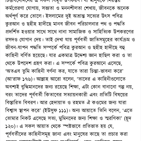
চিত্তবিনোদনের এ সকল বিমূর্ত উপকরণ। যা মানুষকে নিরন্তর
কর্মপ্রেরণা যোগায়, সভ্যতা ও মননশীলতা শেখায়, জীবনকে অনেক
অর্থপূর্ণ করে তোলে। ইসলামের দুই অভ্রান্ত সত্যের উৎস পবিত্র
কুরআন ও ছহীহ হাদীছে মানব জীবন পরিচালনার পথ ও পদ্ধতি
প্রদর্শিত হওয়ার সাথে সাথে নানা সামাজিক ও সাহিত্যিক উপকরণের
রসদও যোগান দেয়। তাই দেখা যায় পূর্ববর্তী জাতিসমূহের কার্যক্রম ও
জীবন-যাপন পদ্ধতি সম্পর্কে পবিত্র কুরআন ও ছহীহ হাদীছে বহু
কাহিনী বর্ণিত হয়েছে। যার একমাত্র উদ্দেশ্য জ্ঞান হাছিল করা ও তা
থেকে উপদেশ গ্রহণ করা। এ সম্পর্কে পবিত্র কুরআনে এসেছে,
‘অতএব তুমি কাহিনী বর্ণনা কর, যাতে তারা চিন্তা-ভাবনা করে’
(আ‘রাফ ১৭৬)। আল্লাহ আরো বলেন, ‘তাদের এ কাহিনীগুলোতে
অবশ্যই বুদ্ধিমানদের জন্য রয়েছে শিক্ষা, এটা কোন বানানো গল্প নয়,
বরং তাদের পূর্ববর্তী কিতাবের সত্যায়নকারী এবং প্রতিটি বিষয়ের
বিস্তারিত বিবরণ। আর হেদায়াত ও রহমত ঐ কওমের জন্য যারা
বিশ্বাস স্থাপন করে’ (ইউসুফ ১১১)। অন্য আয়াতে তিনি বলেন, ‘এতে
তোমার নিকট এসেছে সত্য, মুমিনদের জন্য শিক্ষা ও স্মরণিকা’ (হূদ
১২০)। এ সকল আয়াত থেকে স্পষ্টভাবে প্রতিভাত হয় যে,
পূর্ববর্তীদের কাহিনীসমূহ জানা এবং মানুষের কাছে তা প্রচার করা