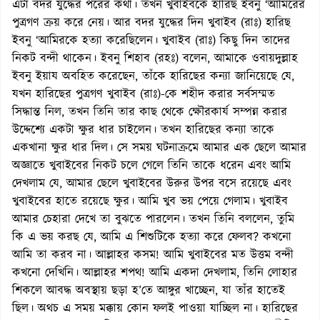
এটা বদর যুদ্ধের পরের কথা। তখন খুবাইবকে হারিছ ইবনু ‘আমিরের
পুত্রগণ ক্রয় করে নেয়। আর বদর যুদ্ধের দিন খুবাইব (রাঃ) হারিছ
ইবনু ‘আমিরকে হত্যা করেছিলেন। খুবাইব (রাঃ) কিছু দিন তাদের
নিকট বন্দী থাকেন। ইবনু শিহাব (রহঃ) বলেন, আমাকে ওবায়দুল্লাহ
ইবনু ইয়ায অবহিত করেছেন, তাঁকে হারিছের কন্যা জানিয়েছে যে,
যখন হারিছের পুত্রগণ খুবাইব (রাঃ)-কে শহীদ করার সর্বসম্মত
সিদ্ধান্ত নিল, তখন তিনি তার কাছ থেকে ক্ষৌরকার্য সম্পন্ন করার
উদ্দেশ্যে একটা ক্ষুর ধার চাইলেন। তখন হারিছের কন্যা তাকে
একখানা ক্ষুর ধার দিল। সে সময় ঘটনাক্রমে আমার এক ছেলে আমার
অজ্ঞাতে খুবাইবের নিকট চলে গেলে তিনি তাকে ধরেন এবং আমি
দেখলাম যে, আমার ছেলে খুবাইবের উরুর উপর বসে রয়েছে এবং
খুবাইবের হাতে রয়েছে ক্ষুর। আমি খুব ভয় পেয়ে গেলাম। খুবাইব
আমার চেহারা দেখে তা বুঝতে পারলেন। তখন তিনি বললেন, তুমি
কি এ ভয় করছ যে, আমি এ শিশুটিকে হত্যা করে ফেলব? কখনো
আমি তা করব না। আল্লাহর কসম! আমি খুবাইবের মত উত্তম বন্দী
কখনো দেখিনি। আল্লাহর শপথ! আমি একদা দেখলাম, তিনি লোহার
শিকলে আবদ্ধ অবস্থায় ছড়া হ’তে আঙ্গুর খাচ্ছেন, যা তাঁর হাতেই
ছিল। অথচ এ সময় মক্কায় কোন ফলই পাওয়া যাচ্ছিল না। হারিছের