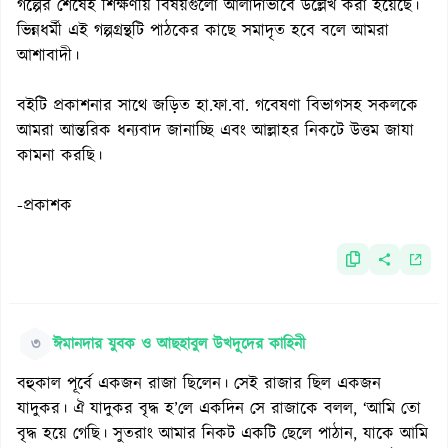
গল্পের শেষেই শিক্ষণীয় বিষয়গুলো আলাদাভাবে উল্লেখ করা হয়েছে।
ভিন্নধর্মী এই গল্পগ্রন্থটি পাঠকের কাছে সমাদৃত হবে বলে আমরা
আশাবাদী।
বইটি প্রকাশনার সাথে জড়িত হা.ফা.বা. গবেষণা বিভাগসহ সকলকে
আমরা আন্তরিক ধন্যবাদ জানাচ্ছি এবং আল্লাহর নিকটে উত্তম জাযা
কামনা করছি।
-প্রকাশক
৩
ঈমানদার যুবক ও আছহাবুল উখদূদের কাহিনী
বহুকাল পূর্বে একজন রাজা ছিলেন। সেই রাজার ছিল একজন
যাদুকর। ঐ যাদুকর বৃদ্ধ হ’লে একদিন সে রাজাকে বলল, ‘আমি তো
বৃদ্ধ হয়ে গেছি। সুতরাং আমার নিকট একটি ছেলে পাঠান, যাকে আমি