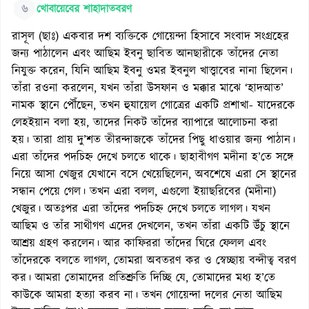
৬
খোবায়েবের শাহাদাতবরণ
রাসূল (ছাঃ) একবার দশ ব্যক্তিকে গোয়েন্দা হিসাবে সংবাদ সংগ্রহের
জন্য পাঠালেন এবং আছিম ইবনু ছাবিত আনছারীকে তাঁদের নেতা
নিযুক্ত করেন, যিনি আছিম ইবনু ওমর ইবনুল খাত্ত্বাবের নানা ছিলেন।
তাঁরা রওনা করলেন, যখন তাঁরা উসফান ও মক্কার মাঝে ‘হাদআত’
নামক স্থানে পৌঁছেন, তখন হুযায়েল গোত্রের একটি প্রশাখা- যাদেরকে
লেহইয়ান বলা হয়, তাদের নিকট তাঁদের ব্যাপারে আলোচনা করা
হয়। তারা প্রায় দু’শত তীরন্দাজকে তাঁদের পিছু ধাওয়ার জন্য পাঠান।
এরা তাঁদের পদচিহ্ন দেখে চলতে থাকে। ছাহাবীগণ মদীনা হ’তে সঙ্গে
নিয়ে আসা খেজুর যেখানে বসে খেয়েছিলেন, অবশেষে এরা সে স্থানের
সন্ধান পেয়ে গেল। তখন এরা বলল, এগুলো ইয়াছরিবের (মদীনা)
খেজুর। অতঃপর এরা তাঁদের পদচিহ্ন দেখে চলতে লাগল। যখন
আছিম ও তাঁর সাথীগণ এদের দেখলেন, তখন তাঁরা একটি উঁচু স্থানে
আশ্রয় গ্রহণ করলেন। আর কাফিররা তাঁদের ঘিরে ফেলল এবং
তাঁদেরকে বলতে লাগল, তোমরা অবতরণ কর ও স্বেচ্ছায় বন্দীত্ব বরণ
কর। আমরা তোমাদের প্রতিশ্রুতি দিচ্ছি যে, তোমাদের মধ্য হ’তে
কাউকে আমরা হত্যা করব না। তখন গোয়েন্দা দলের নেতা আছিম