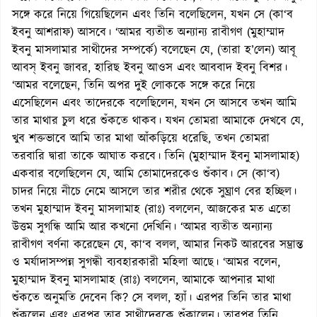
সঙ্গে করে নিয়ে গিয়েছিলেন এবং তিনি বলেছিলেন, যখন সে (কা‘ব
ইবনু আশরাফ) আসবে। ‘আমর ব্যতীত অন্যান্য রাবীগণ (মুহাম্মাদ
ইবনু মাসলামার সাথীদের সম্পর্কে) বলেছেন যে, (তারা হ’লেন) আবূ
আবস্ ইবনু জাবর, হারিছ ইবনু আওস এবং আববাদ ইবনু বিশর।
‘আমর বলেছেন, তিনি অপর দুই লোককে সঙ্গে করে নিয়ে
এসেছিলেন এবং তাদেরকে বলেছিলেন, যখন সে আসবে তখন আমি
তার মাথার চুল ধরে শুঁকতে থাকব। যখন তোমরা আমাকে দেখবে যে,
খুব শক্তভাবে আমি তার মাথা আঁকড়িয়ে ধরেছি, তখন তোমরা
তরবারি দ্বারা তাকে আঘাত করবে। তিনি (মুহাম্মাদ ইবনু মাসলামাহ)
একবার বলেছিলেন যে, আমি তোমাদেরকেও শুঁকাব। সে (কা‘ব)
চাদর নিয়ে নীচে নেমে আসলে তার শরীর থেকে সুঘ্রাণ বের হচ্ছিল।
তখন মুহাম্মাদ ইবনু মাসলামাহ (রাঃ) বললেন, আজকের মত এতো
উত্তম সুগন্ধি আমি আর কখনো দেখিনি। ‘আমর ব্যতীত অন্যান্য
রাবীগণ বর্ণনা করেছেন যে, কা‘ব বলল, আমার নিকট আরবের সম্ভ্রান্ত
ও মর্যাদাসম্পন্ন সুগন্ধী ব্যবহারকারী মহিলা আছে। ‘আমর বলেন,
মুহাম্মাদ ইবনু মাসলামাহ (রাঃ) বললেন, আমাকে আপনার মাথা
শুঁকতে অনুমতি দেবেন কি? সে বলল, হ্যাঁ। এরপর তিনি তার মাথা
শুঁকলেন এবং এরপর তার সাথীদেরকে শুঁকালেন। তারপর তিনি