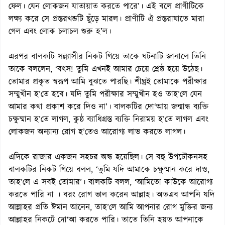
ফেল। যেন লোকজন যাতায়াত করতে পারে’। এই বলে প্রাণীটিকে
লক্ষ্য করে সে প্রস্তরখন্ডটি ছুঁড়ে মারল। প্রাণীটি ঐ প্রস্তরাঘাতে মারা
গেল এবং লোক চলাচল শুরু হ’ল।
এরপর বালকটি সন্ন্যাসীর নিকট গিয়ে তাকে ঘটনাটি জানালে তিনি
তাকে বললেন, ‘বৎস! তুমি এখনই আমার চেয়ে শ্রেষ্ঠ হয়ে উঠেছ।
তোমার প্রকৃত স্বরূপ আমি বুঝতে পারছি। শীঘ্রই তোমাকে পরীক্ষার
সম্মুখীন হ’তে হবে। যদি তুমি পরীক্ষার সম্মুখীন হও তাহ’লে যেন
আমার কথা প্রকাশ করে দিও না’। বালকটির দো‘আয় জন্মান্ধ ব্যক্তি
চক্ষুষ্মান হ’তে লাগল, কুষ্ঠ ব্যাধিগ্রস্ত ব্যক্তি নিরাময় হ’তে লাগল এবং
লোকজন অন্যান্য রোগ হ’তেও আরোগ্য লাভ করতে লাগল।
এদিকে রাজার একজন সহচর অন্ধ হয়েছিল। সে বহু উপঢৌকনসহ
বালকটির নিকট গিয়ে বলল, ‘তুমি যদি আমাকে চক্ষুষ্মান করে দাও,
তাহ’লে এ সবই তোমার’। বালকটি বলল, ‘আমিতো কাউকে আরোগ্য
করতে পারি না । বরং রোগ ভাল করেন আল্লাহ। অতএব আপনি যদি
আল্লাহর প্রতি ঈমান আনেন, তাহ’লে আমি আপনার রোগ মুক্তির জন্য
আল্লাহর নিকটে দো‘আ করতে পারি। তাতে তিনি হয়ত আপনাকে