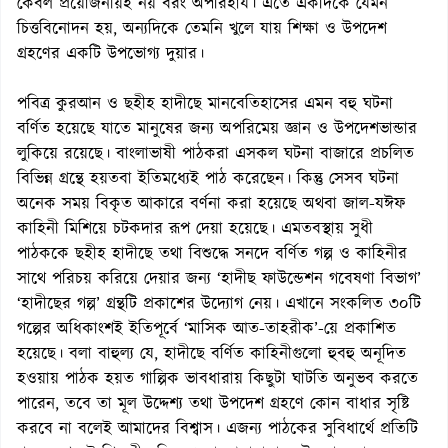
কেবল প্রয়োজনীয়ই নয় বরং অপরিহার্য। এতে একদিকে যেমন
চিত্তবিনোদন হয়, অন্যদিকে তেমনি খুলে যায় শিক্ষা ও উপদেশ
গ্রহণের একটি উপভোগ্য দুয়ার।
পবিত্র কুরআন ও ছহীহ হাদীছে মানবেতিহাসের এমন বহু ঘটনা
বর্ণিত হয়েছে যাতে মানুষের জন্য অপরিমেয় জ্ঞান ও উপদেশভান্ডার
লুকিয়ে রয়েছে। বাংলাভাষী পাঠকরা এসকল ঘটনা বাজারে প্রচলিত
বিভিন্ন গ্রন্থে হয়তবা ইতিমধ্যেই পাঠ করেছেন। কিন্তু সেসব ঘটনা
অনেক সময় বিকৃত আকারে বর্ণনা করা হয়েছে অথবা জাল-যঈফ
কাহিনী মিশিয়ে চটকদার রূপ দেয়া হয়েছে। এমতবস্থায় সুধী
পাঠককে ছহীহ হাদীছে তথা বিশুদ্ধে সনদে বর্ণিত গল্প ও কাহিনীর
সাথে পরিচয় করিয়ে দেয়ার জন্য ‘হাদীছ ফাউন্ডেশন গবেষণা বিভাগ’
‘হাদীছের গল্প’ গ্রন্থটি প্রকাশের উদ্যোগ নেয়। এখানে সংকলিত ৩০টি
গল্পের অধিকাংশই ইতিপূর্বে ‘মাসিক আত-তাহরীক’-য়ে প্রকাশিত
হয়েছে। বলা বাহুল্য যে, হাদীছে বর্ণিত কাহিনীগুলো হুবহু অনূদিত
হওয়ায় পাঠক হয়ত গাল্পিক ভাবধারায় কিছুটা ঘাটতি অনুভব করতে
পারেন, তবে তা মূল উদ্দেশ্য তথা উপদেশ গ্রহণে কোন বাধার সৃষ্টি
করবে না বলেই আমাদের বিশ্বাস। এজন্য পাঠকের সুবিধার্থে প্রতিটি