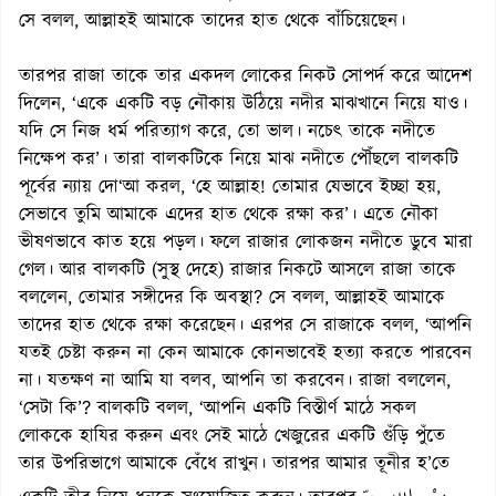
সে বলল, আল্লাহই আমাকে তাদের হাত থেকে বাঁচিয়েছেন।
তারপর রাজা তাকে তার একদল লোকের নিকট সোপর্দ করে আদেশ
দিলেন, ‘একে একটি বড় নৌকায় উঠিয়ে নদীর মাঝখানে নিয়ে যাও।
যদি সে নিজ ধর্ম পরিত্যাগ করে, তো ভাল। নচেৎ তাকে নদীতে
নিক্ষেপ কর’। তারা বালকটিকে নিয়ে মাঝ নদীতে পৌঁছলে বালকটি
পূর্বের ন্যায় দো‘আ করল, ‘হে আল্লাহ! তোমার যেভাবে ইচ্ছা হয়,
সেভাবে তুমি আমাকে এদের হাত থেকে রক্ষা কর’। এতে নৌকা
ভীষণভাবে কাত হয়ে পড়ল। ফলে রাজার লোকজন নদীতে ডুবে মারা
গেল। আর বালকটি (সুস্থ দেহে) রাজার নিকটে আসলে রাজা তাকে
বললেন, তোমার সঙ্গীদের কি অবস্থা? সে বলল, আল্লাহই আমাকে
তাদের হাত থেকে রক্ষা করেছেন। এরপর সে রাজাকে বলল, ‘আপনি
যতই চেষ্টা করুন না কেন আমাকে কোনভাবেই হত্যা করতে পারবেন
না। যতক্ষণ না আমি যা বলব, আপনি তা করবেন। রাজা বললেন,
‘সেটা কি’? বালকটি বলল, ‘আপনি একটি বিস্তীর্ণ মাঠে সকল
লোককে হাযির করুন এবং সেই মাঠে খেজুরের একটি গুঁড়ি পুঁতে
তার উপরিভাগে আমাকে বেঁধে রাখুন। তারপর আমার তূনীর হ’তে