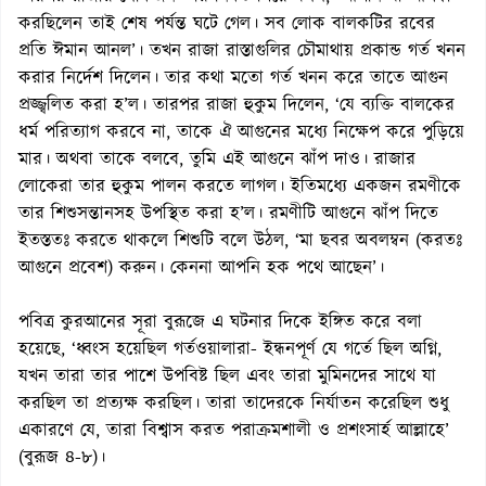
করছিলেন তাই শেষ পর্যন্ত ঘটে গেল। সব লোক বালকটির রবের
প্রতি ঈমান আনল’। তখন রাজা রাস্তাগুলির চৌমাথায় প্রকান্ড গর্ত খনন
করার নির্দেশ দিলেন। তার কথা মতো গর্ত খনন করে তাতে আগুন
প্রজ্জ্বলিত করা হ’ল। তারপর রাজা হুকুম দিলেন, ‘যে ব্যক্তি বালকের
ধর্ম পরিত্যাগ করবে না, তাকে ঐ আগুনের মধ্যে নিক্ষেপ করে পুড়িয়ে
মার। অথবা তাকে বলবে, তুমি এই আগুনে ঝাঁপ দাও। রাজার
লোকেরা তার হুকুম পালন করতে লাগল। ইতিমধ্যে একজন রমণীকে
তার শিশুসন্তানসহ উপস্থিত করা হ’ল। রমণীটি আগুনে ঝাঁপ দিতে
ইতস্ততঃ করতে থাকলে শিশুটি বলে উঠল, ‘মা ছবর অবলম্বন (করতঃ
আগুনে প্রবেশ) করুন। কেননা আপনি হক পথে আছেন’।
পবিত্র কুরআনের সূরা বুরূজে এ ঘটনার দিকে ইঙ্গিত করে বলা
হয়েছে, ‘ধ্বংস হয়েছিল গর্তওয়ালারা- ইন্ধনপূর্ণ যে গর্তে ছিল অগ্নি,
যখন তারা তার পাশে উপবিষ্ট ছিল এবং তারা মুমিনদের সাথে যা
করছিল তা প্রত্যক্ষ করছিল। তারা তাদেরকে নির্যাতন করেছিল শুধু
একারণে যে, তারা বিশ্বাস করত পরাক্রমশালী ও প্রশংসার্হ আল্লাহে’
(বুরূজ ৪-৮)।