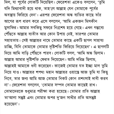
দিল, যা পূর্বের লোকটি দিয়েছিল। ফেরেশতা একেও বললেন, ‘তুমি
যদি মিথ্যাবাদী হয়ে থাক, তাহ’লে আল্লাহ যেন তোমাকে পূর্বের
অবস্থায় ফিরিয়ে দেন’। এরপর ফেরেশতা অন্ধ ব্যক্তির কাছে তাঁর
আগের রূপ ধারণ করে এসে বললেন, ‘আমি একজন মিসকীন
মুসাফির। আমার সবকিছু সফরে নিঃশেষ হয়ে গেছে। এখন গন্তব্যে
পৌঁছতে আল্লাহ ব্যতীত আর কোন উপায় নেই, তারপর তোমার
সহায়তায়। সেই আল্লাহর নামে তোমার কাছে একটি ছাগল সাহায্য
চাচ্ছি, যিনি তোমাকে তোমার দৃষ্টিশক্তি ফিরিয়ে দিয়েছেন’। এ ছাগলটি
দিয়ে আমি বাড়ি পৌঁছতে পারব। লোকটি বলল, ‘আমি অন্ধ ছিলাম।
আল্লাহ আমার দৃষ্টিশক্তি ফেরত দিয়েছেন। আমি দরিদ্র ছিলাম,
আল্লাহই আমাকে ধনী করেছেন। কাজেই তোমার যত ইচ্ছা মাল তুমি
নিয়ে যাও। আল্লাহর শপথ! মহান আল্লাহর ওয়াস্তে আজ তুমি যা কিছু
নিবে, তার জন্য আমি আজ তোমার নিকট কোন প্রশংসাই দাবী করব
না’। ফেরেশতা বললেন, ‘তোমার সম্পদ তোমার কাছেই রাখ।
তোমাদেরকে শুধুমাত্র পরীক্ষা করা হয়েছে। তোমার প্রতি আল্লাহ
তা‘আলা সন্তুষ্ট এবং তোমার অপর দু’জন সাথীর প্রতি অসন্তুষ্ট
হয়েছেন’।