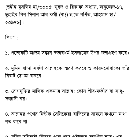
[ছহীহ মুসলিম হা/৩০০৫ ‘যুহদ ও রিক্বাক্ব’ অধ্যায়, অনুচ্ছেদ-১৭,
ছুহাইব বিন সিনান আর-রূমী (রাঃ) হ’তে বর্ণিত, আহমাদ হা/
২৩৯৭৬]।
শিক্ষা :
১. প্রত্যেকটি আদম সন্তান স্বভাবধর্ম ইসলামের উপর জন্মগ্রহণ করে।
২. মুমিন বান্দা সর্বদা আল্লাহকে স্মরণ করবে ও কায়মনোবাক্যে তাঁর
নিকট দো‘আ করবে।
৩. রোগমুক্তির মালিক একমাত্র আল্লাহ; কোন পীর-ফকীর বা সাধু-
সন্ন্যাসী নয়।
৪. আল্লাহর পথের নির্ভীক সৈনিকেরা বাতিলের সামনে কখনো মাথা
নত করে না।