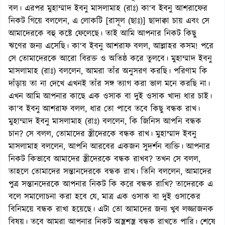
বল। এরপর মুহাম্মাদ ইবনু মাসলামাহ (রাঃ) কা‘ব ইবনু আশরাফের
নিকট গিয়ে বললেন, এ লোকটি [রাসূল (ছাঃ)] ছাদাক্বা চায় এবং সে
আমাদেরকে বহু কষ্টে ফেলেছে। তাই আমি আপনার নিকট কিছু
ঋণের জন্য এসেছি। কা‘ব ইবনু আশরাফ বলল, আল্লাহর কসম! পরে
সে তোমাদেরকে আরো বিরক্ত ও অতিষ্ঠ করে তুলবে। মুহাম্মাদ ইবনু
মাসলামাহ (রাঃ) বললেন, আমরা তাঁর অনুসরণ করছি। পরিণাম কি
দাঁড়ায় তা না দেখে এখনই তাঁর সঙ্গ ত্যাগ করা ভাল মনে করছি না।
এখন আমি আপনার কাছে এক ওসাক বা দুই ওসাক খাদ্য ধার চাই।
কা‘ব ইবনু আশরাফ বলল, ধার তো পাবে তবে কিছু বন্ধক রাখ।
মুহাম্মাদ ইবনু মাসলামাহ (রাঃ) বললেন, কি জিনিস আপনি বন্ধক
চান? সে বলল, তোমাদের স্ত্রীদেরকে বন্ধক রাখ। মুহাম্মাদ ইবনু
মাসলামাহ বললেন, আপনি আরবের একজন সুদর্শন ব্যক্তি। আপনার
নিকট কিভাবে আমাদের স্ত্রীদেরকে বন্ধক রাখব? তখন সে বলল,
তাহলে তোমাদের সন্তানদেরকে বন্ধক রাখ। তিনি বললেন, আমাদের
পুত্র সন্তানদেরকে আপনার নিকট কি করে বন্ধক রাখি? তাদেরকে এ
বলে সমালোচনা করা হবে যে, মাত্র এক ওসাক বা দুই ওসাকের
বিনিময়ে বন্ধক রাখা হয়েছে। এটা তো আমাদের জন্য খুব লজ্জাজনক
বিষয়। তবে আমরা আপনার নিকট অস্ত্রশস্ত্র বন্ধক রাখতে পারি। শেষে