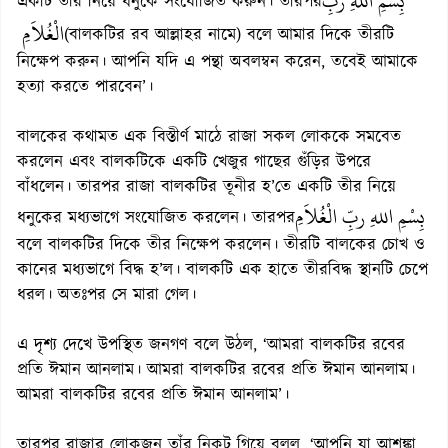
بِسْمِ اللهِ ربِّ
একটি তীর নিয়ে ধনুকে সংযোজিত করুন। তারপর
الْغُلاَمِ
(বালকটির রব আল্লাহর নামে) বলে আমার দিকে তীরটি
নিক্ষেপ করুন। আপনি যদি এ পন্থা অবলম্বন করেন, তবেই আমাকে
হত্যা করতে পারবেন’।
বালকের কথামত এক বিস্তীর্ণ মাঠে রাজা সকল লোককে সমবেত
করলেন এবং বালকটিকে একটি খেজুর গাছের গুঁড়ির উপরে
বাঁধলেন। তারপর রাজা বালকটির তূনীর হ’তে একটি তীর নিয়ে
بِسْمِ اللهِ ربِّ الْغُلاَمِ
ধনুকের মধ্যভাগে সংযোজিত করলেন। তারপর
বলে বালকটির দিকে তীর নিক্ষেপ করলেন। তীরটি বালকের চোখ ও
কানের মধ্যভাগে বিদ্ধ হ’ল। বালকটি এক হাতে তীরবিদ্ধ স্থানটি চেপে
ধরল। অতঃপর সে মারা গেল।
এ দৃশ্য দেখে উপস্থিত জনগণ বলে উঠল, ‘আমরা বালকটির রবের
প্রতি ঈমান আনলাম। আমরা বালকটির রবের প্রতি ঈমান আনলাম।
আমরা বালকটির রবের প্রতি ঈমান আনলাম’।
তারপর রাজার লোকজন তাঁর নিকট গিয়ে বলল, ‘আপনি যা আশঙ্কা