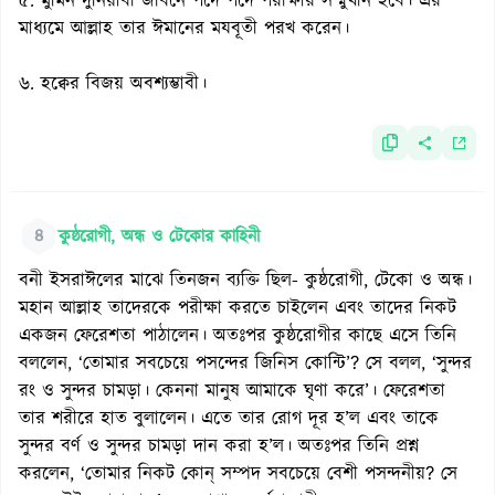
৫. মুমিন দুনিয়াবী জীবনে পদে পদে পরীক্ষার সম্মুখীন হবে। এর
মাধ্যমে আল্লাহ তার ঈমানের মযবূতী পরখ করেন।
৬. হক্বের বিজয় অবশ্যম্ভাবী।
৪
কুষ্ঠরোগী, অন্ধ ও টেকোর কাহিনী
বনী ইসরাঈলের মাঝে তিনজন ব্যক্তি ছিল- কুষ্ঠরোগী, টেকো ও অন্ধ।
মহান আল্লাহ তাদেরকে পরীক্ষা করতে চাইলেন এবং তাদের নিকট
একজন ফেরেশতা পাঠালেন। অতঃপর কুষ্ঠরোগীর কাছে এসে তিনি
বললেন, ‘তোমার সবচেয়ে পসন্দের জিনিস কোন্টি’? সে বলল, ‘সুন্দর
রং ও সুন্দর চামড়া। কেননা মানুষ আমাকে ঘৃণা করে’। ফেরেশতা
তার শরীরে হাত বুলালেন। এতে তার রোগ দূর হ’ল এবং তাকে
সুন্দর বর্ণ ও সুন্দর চামড়া দান করা হ’ল। অতঃপর তিনি প্রশ্ন
করলেন, ‘তোমার নিকট কোন্ সম্পদ সবচেয়ে বেশী পসন্দনীয়? সে