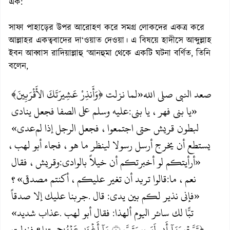
এক:
সাফা পাহাড়ের উপর আরোহণ করে সমগ্র লোকদের একত্র করে
আল্লাহর একত্ববাদের দা‘ওয়াত দেওয়া। এ বিষয়ে হাদীসে আব্দুল্লাহ
ইবন আব্বাস রাদিয়াল্লাহু ‘আনহুমা থেকে একটি ঘটনা বর্ণিত, তিনি
বলেন,
صعد النبي صلى الله
«لما نزلت ﴿وَأَنذِرْ عَشِيرَتَكَ الأَقْرَبِينَ﴾
«يا بني فهر، يا بني
عليه وسلم على الصفا فجعل ينادي
:
لبطون قريش حتى اجتمعوا، فجعل الرجل إذا لم
عدي»
يستطع أن يخرج أرسل رسولا لينظر ما هو، فجاء أبو لهب،
«أرأيتكم لو أخبرتكم أن خيلاً بالوادي
وقريش، فقال
:
نعم، ما
قالوا
تريد أن تغير عليكم، أكنتم مصدقي»؟
:
«فإني نذير لكم بين يدي
قال
جربنا عليك إلا صدقاً
.
:
تبًّا لك سائر اليوم ألهذا
فقال أبو لهب
عذاب شديد»
.
:
﴿تَبَّتۡ يَدَآ أَبِي لَهَبٖ وَتَبَّ ١ مَآ أَغۡنَىٰ عَنۡهُ
جمعتنا؟ فنزلت