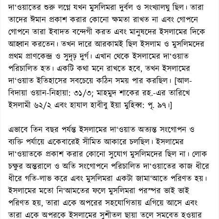
দা‘ওয়াতের শুরু লগ্নে যখন মুসলিমরা দুর্বল ও সংখ্যালঘু ছিল। তারা
তাদের ঈমান প্রকাশ করার কোনো ক্ষমতা রাখত না এবং গোপনে
গোপনে তারা ইবাদত বন্দেগী করত এবং মানুষদের ইসলামের দিকে
আহ্বান করতেন। তখন দারে আরকামই ছিল ইসলাম ও মুসলিমদের
প্রথম প্রাণকেন্দ্র ও সুদৃঢ় দুর্গ। এখান থেকে ইসলামের দা‘ওয়াত
পরিচালিত হত। একটি কথা মনে রাখতে হবে, তখন ইসলামের
দা‘ওয়াত ইতিহাসের সবচেয়ে কঠিন সময় পার করছিল। [আল-
বিদায়া ওয়ান-নিহায়া: ৩১/৩; মাহমুদ শাকের রহ.-এর তারিখে
ইসলামী ৬২/২ এবং হাযাল হাবীবু ইয়া মুহিব্ব: পৃ. ৯৭।]
এভাবে তিন বছর পর্যন্ত ইসলামের দা‘ওয়াত অত্যন্ত সংগোপন ও
ব্যক্তি পর্যায়ে একেবারেই সীমিত আকারে চলছিল। ইসলামের
দা‘ওয়াতকে প্রকাশ করার কোনো সুযোগ মুসলিমদের ছিল না। লোক
চক্ষুর অন্তরালে ও অতি সংগোপনে পরিচালিত দা‘ওয়াতের কাজ ধীরে
ধীরে গতি-লাভ করে এবং মুসলিমরা একটা জামা‘আতে পরিণত হয়।
ইসলামের মতো নি‘আমতের ফলে মুসলিমরা পরস্পর ভাই ভাই
পরিণত হয়, তারা একে অপরের সহযোগিতায় এগিয়ে আসে এবং
তারা একে অপরকে ইসলামের সুশীতল ছায়া তলে সমবেত হওয়ার