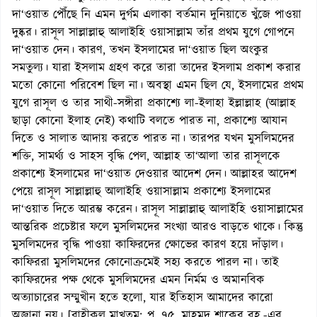
দা‘ওয়াত পৌঁছে নি এমন দুর্গম এলাকা বর্তমান দুনিয়াতে খুঁজে পাওয়া
দুষ্কর। রাসূল সাল্লাল্লাহু আলাইহি ওয়াসাল্লাম তাঁর প্রথম যুগে গোপনে
দা‘ওয়াত দেন। কারণ, তখন ইসলামের দা‘ওয়াত ছিল অংকুর
সমতুল্য। যারা ইসলাম গ্রহণ করে তারা তাদের ইসলাম প্রকাশ করার
মতো কোনো পরিবেশ ছিল না। অবস্থা এমন ছিল যে, ইসলামের প্রথম
যুগে রাসূল ও তার সাথী-সঙ্গীরা প্রকাশ্যে লা-ইলাহা ইল্লাল্লাহ (আল্লাহ
ছাড়া কোনো ইলাহ নেই) কথাটি বলতে পারত না, প্রকাশ্যে আযান
দিতে ও সালাত আদায় করতে পারত না। তারপর যখন মুসলিমদের
শক্তি, সামর্থ্য ও সাহস বৃদ্ধি পেল, আল্লাহ তা‘আলা তার রাসূলকে
প্রকাশ্যে ইসলামের দা‘ওয়াত দেওয়ার আদেশ দেন। আল্লাহর আদেশ
পেয়ে রাসূল সাল্লাল্লাহু আলাইহি ওয়াসাল্লাম প্রকাশ্যে ইসলামের
দা‘ওয়াত দিতে আরম্ভ করেন। রাসূল সাল্লাল্লাহু আলাইহি ওয়াসাল্লামের
আন্তরিক প্রচেষ্টার ফলে মুসলিমদের সংখ্যা আরও বাড়তে থাকে। কিন্তু
মুসলিমদের বৃদ্ধি পাওয়া কাফিরদের ক্ষোভের কারণ হয়ে দাঁড়াল।
কাফিররা মুসলিমদের কোনোক্রমেই সহ্য করতে পারল না। তাই
কাফিরদের পক্ষ থেকে মুসলিমদের এমন নির্মম ও অমানবিক
অত্যাচারের সম্মুখীন হতে হলো, যার ইতিহাস আমাদের কারো
অজানা নয়। [রাহীকুল মাখতুম: পৃ. ৭৫, মাহমুদ শাকের রহ.-এর