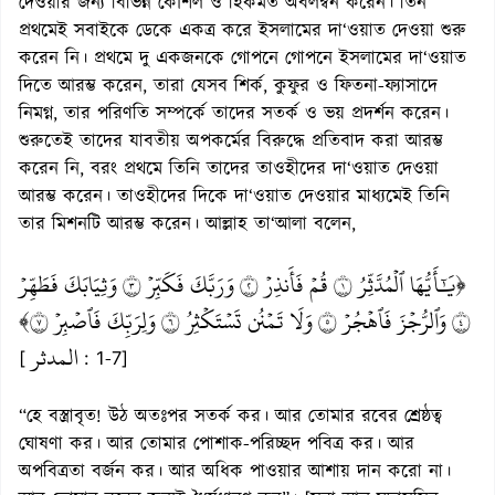
দেওয়ার জন্য বিভিন্ন কৌশল ও হিকমত অবলম্বন করেন। তিন
প্রথমেই সবাইকে ডেকে একত্র করে ইসলামের দা‘ওয়াত দেওয়া শুরু
করেন নি। প্রথমে দু একজনকে গোপনে গোপনে ইসলামের দা‘ওয়াত
দিতে আরম্ভ করেন, তারা যেসব শির্ক, কুফুর ও ফিতনা-ফ্যাসাদে
নিমগ্ন, তার পরিণতি সম্পর্কে তাদের সতর্ক ও ভয় প্রদর্শন করেন।
শুরুতেই তাদের যাবতীয় অপকর্মের বিরুদ্ধে প্রতিবাদ করা আরম্ভ
করেন নি, বরং প্রথমে তিনি তাদের তাওহীদের দা‘ওয়াত দেওয়া
আরম্ভ করেন। তাওহীদের দিকে দা‘ওয়াত দেওয়ার মাধ্যমেই তিনি
তার মিশনটি আরম্ভ করেন। আল্লাহ তা‘আলা বলেন,
﴿يَٰٓأَيُّهَا ٱلۡمُدَّثِّرُ ١ قُمۡ فَأَنذِرۡ ٢ وَرَبَّكَ فَكَبِّرۡ ٣ وَثِيَابَكَ فَطَهِّرۡ
٤ وَٱلرُّجۡزَ فَٱهۡجُرۡ ٥ وَلَا تَمۡنُن تَسۡتَكۡثِرُ ٦ وَلِرَبِّكَ فَٱصۡبِرۡ ٧﴾
المدثر
[
: 1-7]
“হে বস্ত্রাবৃত! উঠ অতঃপর সতর্ক কর। আর তোমার রবের শ্রেষ্ঠত্ব
ঘোষণা কর। আর তোমার পোশাক-পরিচ্ছদ পবিত্র কর। আর
অপবিত্রতা বর্জন কর। আর অধিক পাওয়ার আশায় দান করো না।