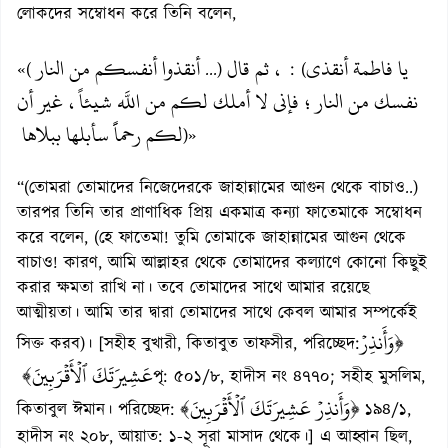
লোকদের সম্বোধন করে তিনি বলেন,
يا فاطمة أنقذي
، ثم قال
أنقذوا أنفسكم من النار
«(
...)
: (
نفسك من النار؛ فإني لا أملك لكم من اللَّه شيئاً، غير أن
لكم رحماًَ سأبلها ببلاها
)»
“(তোমরা তোমাদের নিজেদেরকে জাহান্নামের আগুন থেকে বাচাও..)
তারপর তিনি তার প্রাণাধিক প্রিয় একমাত্র কন্যা ফাতেমাকে সম্বোধন
করে বলেন, (হে ফাতেমা! তুমি তোমাকে জাহান্নামের আগুন থেকে
বাচাও! কারণ, আমি আল্লাহর থেকে তোমাদের কল্যাণে কোনো কিছুই
করার ক্ষমতা রাখি না। তবে তোমাদের সাথে আমার রয়েছে
আত্মীয়তা। আমি তার দ্বারা তোমাদের সাথে কেবল আমার সম্পর্কেই
﴿وَأَنذِرۡ
সিক্ত করব)। [সহীহ বুখারী, কিতাবুত তাফসীর, পরিচ্ছেদ:
عَشِيرَتَكَ ٱلۡأَقۡرَبِينَ﴾
পৃ: ৫০১/৮, হাদীস নং ৪৭৭০; সহীহ মুসলিম,
﴿وَأَنذِرۡ عَشِيرَتَكَ ٱلۡأَقۡرَبِينَ﴾
কিতাবুল ঈমান। পরিচ্ছেদ:
১৯৪/১,
হাদীস নং ২০৮, আয়াত: ১-২ সূরা মাসাদ থেকে।] এ আহ্বান ছিল,