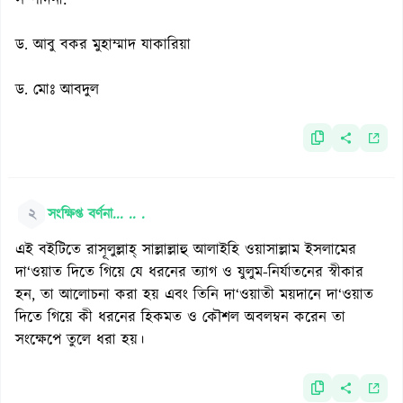
সম্পাদনা:
ড. আবু বকর মুহাম্মাদ যাকারিয়া
ড. মোঃ আবদুল
২
সংক্ষিপ্ত বর্ণনা... .. .
এই বইটিতে রাসূলুল্লাহ্ সাল্লাল্লাহু আলাইহি ওয়াসাল্লাম ইসলামের
দা‘ওয়াত দিতে গিয়ে যে ধরনের ত্যাগ ও যুলুম-নির্যাতনের স্বীকার
হন, তা আলোচনা করা হয় এবং তিনি দা‘ওয়াতী ময়দানে দা‘ওয়াত
দিতে গিয়ে কী ধরনের হিকমত ও কৌশল অবলম্বন করেন তা
সংক্ষেপে তুলে ধরা হয়।