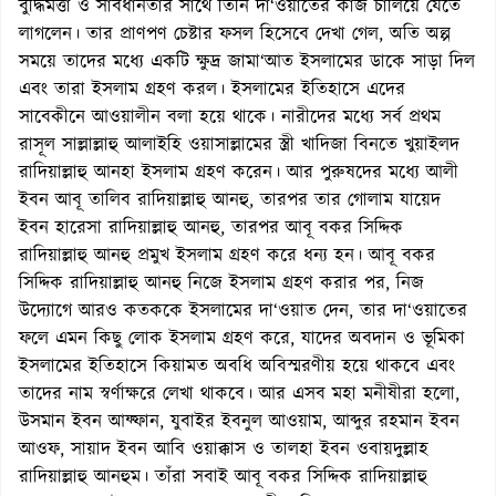
বুদ্ধিমত্তা ও সাবধানতার সাথে তিনি দা‘ওয়াতের কাজ চালিয়ে যেতে
লাগলেন। তার প্রাণপণ চেষ্টার ফসল হিসেবে দেখা গেল, অতি অল্প
সময়ে তাদের মধ্যে একটি ক্ষুদ্র জামা‘আত ইসলামের ডাকে সাড়া দিল
এবং তারা ইসলাম গ্রহণ করল। ইসলামের ইতিহাসে এদের
সাবেকীনে আওয়ালীন বলা হয়ে থাকে। নারীদের মধ্যে সর্ব প্রথম
রাসূল সাল্লাল্লাহু আলাইহি ওয়াসাল্লামের স্ত্রী খাদিজা বিনতে খুয়াইলদ
রাদিয়াল্লাহু আনহা ইসলাম গ্রহণ করেন। আর পুরুষদের মধ্যে আলী
ইবন আবূ তালিব রাদিয়াল্লাহু আনহু, তারপর তার গোলাম যায়েদ
ইবন হারেসা রাদিয়াল্লাহু আনহু, তারপর আবূ বকর সিদ্দিক
রাদিয়াল্লাহু আনহু প্রমুখ ইসলাম গ্রহণ করে ধন্য হন। আবূ বকর
সিদ্দিক রাদিয়াল্লাহু আনহু নিজে ইসলাম গ্রহণ করার পর, নিজ
উদ্যোগে আরও কতককে ইসলামের দা‘ওয়াত দেন, তার দা‘ওয়াতের
ফলে এমন কিছু লোক ইসলাম গ্রহণ করে, যাদের অবদান ও ভূমিকা
ইসলামের ইতিহাসে কিয়ামত অবধি অবিস্মরণীয় হয়ে থাকবে এবং
তাদের নাম স্বর্ণাক্ষরে লেখা থাকবে। আর এসব মহা মনীষীরা হলো,
উসমান ইবন আফ্ফান, যুবাইর ইবনুল আওয়াম, আব্দুর রহমান ইবন
আওফ, সায়াদ ইবন আবি ওয়াক্কাস ও তালহা ইবন ওবায়দুল্লাহ
রাদিয়াল্লাহু আনহুম। তাঁরা সবাই আবূ বকর সিদ্দিক রাদিয়াল্লাহু