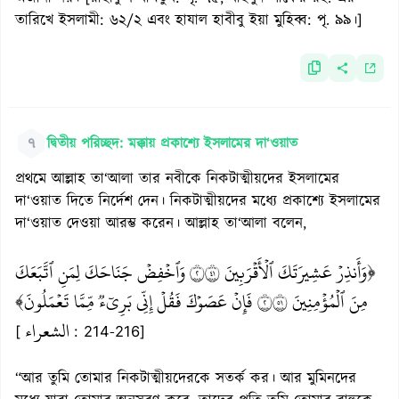
তারিখে ইসলামী: ৬২/২ এবং হাযাল হাবীবু ইয়া মুহিব্ব: পৃ. ৯৯।]
৭
দ্বিতীয় পরিচ্ছদ: মক্কায় প্রকাশ্যে ইসলামের দা‘ওয়াত
প্রথমে আল্লাহ তা‘আলা তার নবীকে নিকটাত্মীয়দের ইসলামের
দা‘ওয়াত দিতে নির্দেশ দেন। নিকটাত্মীয়দের মধ্যে প্রকাশ্যে ইসলামের
দা‘ওয়াত দেওয়া আরম্ভ করেন। আল্লাহ তা‘আলা বলেন,
﴿وَأَنذِرۡ عَشِيرَتَكَ ٱلۡأَقۡرَبِينَ ٢١٤ وَٱخۡفِضۡ جَنَاحَكَ لِمَنِ ٱتَّبَعَكَ
مِنَ ٱلۡمُؤۡمِنِينَ ٢١٥ فَإِنۡ عَصَوۡكَ فَقُلۡ إِنِّي بَرِيٓءٞ مِّمَّا تَعۡمَلُونَ﴾
الشعراء
[
: 214-216]
“আর তুমি তোমার নিকটাত্মীয়দেরকে সতর্ক কর। আর মুমিনদের