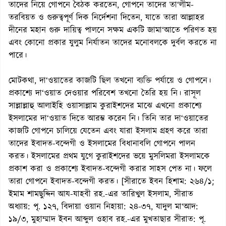
তাদের নিয়ে গোপনে বৈঠক করতেন, গোপনে তাদের তা‘লীম-
তরবিয়ত ও গুরুত্বপূর্ণ দিক নির্দেশনা দিতেন, যাতে তারা আল্লাহর
দীনের মহান গুরু দায়িত্ব পালনে সক্ষম একটি জামা‘আতে পরিণত হয়
এবং কোনো প্রকার যুলুম নির্যাতন তাদের মনোবলকে দুর্বল করতে না
পারে।
মোটকথা, দা‘ওয়াতের কাজটি ছিল তখনো ব্যক্তি পর্যায়ে ও গোপনে।
প্রকাশ্যে দা‘ওয়াত দেওয়ার পরিবেশ তখনো তৈরি হয় নি। রাসূল
সাল্লাল্লাহু আলাইহি ওয়াসাল্লাম কুরাইশদের মাঝে এখনো প্রকাশ্যে
ইসলামের দা‘ওয়াত দিতে আরম্ভ করেন নি। তিনি তার দা‘ওয়াতের
কাজটি গোপনে চালিয়ে যেতেন এবং যারা ইসলাম গ্রহণ করে তারা
তাদের ইবাদত-বন্দেগী ও ইসলামের বিধানাবলি গোপনে পালন
করত। ইসলামের প্রথম যুগে কুরাইশদের ভয়ে মুসলিমরা ইসলামকে
প্রকাশ করা ও প্রকাশ্যে ইবাদত-বন্দেগী করার সাহস পেত না। ফলে
তারা গোপনে ইবাদত-বন্দেগী করত। [সীরাতে ইবন হিশাম: ২৬৪/১;
ইমাম শামছুদ্দিন আয-যাহবী রহ.-এর তারিখুল ইসলাম, সীরাত
অধ্যায়: পৃ. ১২৭, বিদায়া ওয়ান নিহায়া: ২৪-৩৭, যাদুল মা‘আদ:
১৯/৩, মুহাম্মাদ ইবন আব্দুল ওহাব রহ.-এর মুখতাছার সীরাত: পৃ.