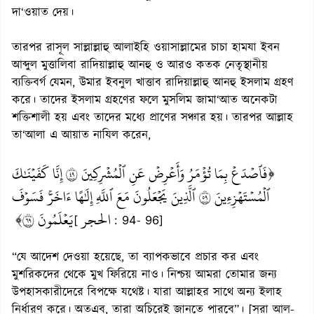
দা‘ওয়াত দেয়।
তারপর রাসূল সাল্লাল্লাহু আলাইহি ওয়াসাল্লামের চাচা হামযা ইবন
আব্দুল মুত্তালিবা রাদিয়াল্লাহু আনহু ও আরও কতক নেতৃস্থানীয়
ব্যক্তিবর্গ যেমন, উমার ইবনুল খাত্তাব রাদিয়াল্লাহু আনহু ইসলাম গ্রহণ
করে। তাদের ইসলাম গ্রহণের ফলে মুসলিম জামা‘আত অনেকটা
শক্তিশালী হয় এবং তাদের মধ্যে প্রাণের সঞ্চার হয়। তারপর আল্লাহ
তা‘আলা এ আয়াত নাযিল করেন,
﴿فَٱصۡدَعۡ بِمَا تُؤۡمَرُ وَأَعۡرِضۡ عَنِ ٱلۡمُشۡرِكِينَ ٩٤ إِنَّا كَفَيۡنَٰكَ
ٱلۡمُسۡتَهۡزِءِينَ ٩٥ ٱلَّذِينَ يَجۡعَلُونَ مَعَ ٱللَّهِ إِلَٰهًا ءَاخَرَۚ فَسَوۡفَ
الحجر
يَعۡلَمُونَ ٩٦﴾
[
: 94- 96]
“যে আদেশ দেওয়া হয়েছে, তা ব্যাপকভাবে প্রচার কর এবং
মুশরিকদের থেকে মুখ ফিরিয়ে নাও। নিশ্চয় আমরা তোমার জন্য
উপহাসকারীদেরে বিপক্ষে যথেষ্ট। যারা আল্লাহর সাথে অন্য ইলাহ
নির্ধারণ করে। অতএব, তারা অচিরেই জানতে পারবে”। [সূরা আল-