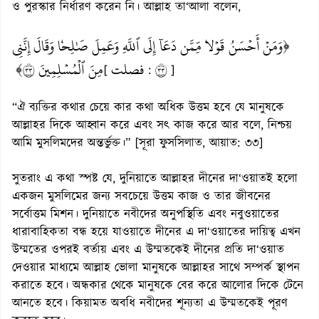
ও পুরস্কার নির্ধারণ করেন নি। আল্লাহ তা‘আলা বলেন,
﴿وَمَنۡ أَحۡسَنُ قَوۡلٗا مِّمَّن دَعَآ إِلَى ٱللَّهِ وَعَمِلَ صَٰلِحٗا وَقَالَ إِنَّنِي
مِنَ ٱلۡمُسۡلِمِينَ ٣٣﴾
فصلت
٣٣
[
:
]
“ঐ ব্যক্তির কথার চেয়ে কার কথা অধিক উত্তম হবে যে মানুষকে
আল্লাহর দিকে আহ্বান করে এবং সৎ কাজ করে আর বলে, নিশ্চয়
আমি মুসলিমদের অন্তর্ভুক্ত।” [সূরা ফুসসিলাত, আয়াত: ৩৩]
সুতরাং এ কথা স্পষ্ট যে, দুনিয়াতে আল্লাহর দীনের দা‘ওয়াতই হলো
একজন মুসলিমের জন্য সবচেয়ে উত্তম কাজ ও তার জীবনের
সর্বোত্তম মিশন। দুনিয়াতে নবীদের অনুপস্থিতি এবং নবুওয়াতের
ধারাবাহিকতা বন্ধ হয়ে যাওয়াতে দীনের এ দা‘ওয়াতের দায়িত্ব এখন
উম্মতের ওপরই বর্তায় এবং এ উম্মতকেই দীনের প্রতি দা‘ওয়াত
দেওয়ার মাধ্যমে আল্লাহ ভোলা মানুষকে আল্লাহর সাথে সম্পর্ক স্থাপন
করাতে হবে। অন্ধকার থেকে মানুষকে বের করে আলোর দিকে টেনে
আনতে হবে। কিয়ামত অবধি নবীদের শূন্যতা এ উম্মতকেই পূরণ