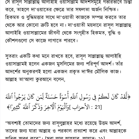
সে রাসূল সাল্লাল্লাহু আলাইহি ওয়াসাল্লাম আদর্শসমূহে গভীরভাবে চিন্তা
করে, তাহলে দা‘ওয়াতের ক্ষেত্রে তার সফলতা অর্জন নিশ্চিত।
হিকমত ও বুদ্ধিমত্তার সাথে দা‘ওয়াতী কাজকে সম্পন্ন করতে তার
থেকে আর কোনো ত্রুটি হবে না। দা‘ওয়াতী ময়দানে রাসূল সাল্লাল্লাহু
আলাইহি ওয়াসাল্লামের জীবনী থেকে সংগৃহীত হিকমত, বুদ্ধি ও
কৌশলগুলো সে কাজে লাগাতে পারবে।
সুতরাং একটি কথা মনে রাখতে হবে, রাসূল সাল্লাল্লাহু আলাইহি
ওয়াসাল্লামই হলেন একজন মুসলিমের জন্য পরিপূর্ণ আদর্শ। তাঁর
আদর্শের অনুকরণই হলো একজন প্রকৃত দা‘ঈর মৌলিক কাজ।
আল্লাহ তা‘আলা কুরআনে বলেন,
﴿لَّقَدۡ كَانَ لَكُمۡ فِي رَسُولِ ٱللَّهِ أُسۡوَةٌ حَسَنَةٞ لِّمَن كَانَ يَرۡجُواْ ٱللَّهَ
الأحزاب
وَٱلۡيَوۡمَ ٱلۡأٓخِرَ وَذَكَرَ ٱللَّهَ كَثِيرٗا﴾
[
: 21]
“অবশ্যই তোমাদের জন্য রাসূলুল্লাহর মধ্যে রয়েছে উত্তম আদর্শ,
তাদের জন্য যারা আল্লাহ ও পরকাল প্রত্যাশা করে এবং আল্লাহকে