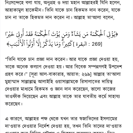
নিঃসন্দেহে বলা যায়, অনুগ্রহ ও দয়া মহান আল্লাহরই যিনি হলেন,
আহাকামুল হাকেমীন। তিনি যাকে চান হিকমত দান করেন, যাকে
চান না তাকে হিকমত দান করেন না। আল্লাহ তা‘আলা বলেন,
﴿يُؤۡتِي ٱلۡحِكۡمَةَ مَن يَشَآءُۚ وَمَن يُؤۡتَ ٱلۡحِكۡمَةَ فَقَدۡ أُوتِيَ خَيۡرٗا
البقرة
كَثِيرٗاۗ وَمَا يَذَّكَّرُ إِلَّآ أُوْلُواْ ٱلۡأَلۡبَٰبِ﴾
[
: 269]
“তিনি যাকে চান প্রজ্ঞা দান করেন। আর যাকে প্রজ্ঞা দেওয়া হয়,
তাকে অনেক কল্যাণ দেওয়া হয়। আর বিবেক সম্পন্নগণই উপদেশ
গ্রহণ করে।” [সূরা আল-বাকারাহ, আয়াত: ২৬৯] আল্লাহ তা‘আলা
মুহাম্মাদ সাল্লাল্লাহু আলাইহি ওয়াসাল্লামকে রিসালাতের দায়িত্ব
দেওয়ার মাধ্যমে হিকমত ও জ্ঞান দান করেছেন, ভালো কাজের
তাওফীক দিয়েছেন এবং আল্লাহ তাকে তার যাবতীয় কর্মে সাহায্য
করেছেন।
এ কারণে, আল্লাহর পক্ষ থেকে যখন তার স্বজাতিদের ইসলামের
দা‘ওয়াত দেওয়ার নির্দেশ দেওয়া হয়, তখন তিনি তাদের দা‘ওয়াত