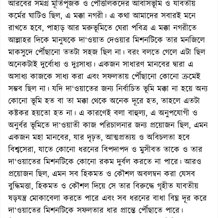
আরবের সমগ্র মূর্তিপূজক ও পৌত্তলিকদের আবাসভূমি ও যাবতীয়
কর্মের ঘাটিও ছিল, এ মক্কা নগরী। এ কথা আমাদের সবারই মনে
রাখতে হবে, পাহাড় আর মরুভূমিতে ঘেরা পবিত্র এ মক্কা নগরীতে
আল্লাহর দিকে মানুষকে দা‘ওয়াত দেওয়ার মিশনটিকে তার মনজিলে
মাকসুদে পৌঁছানো ততটা সহজ ছিল না। বরং বলতে গেলে এটা ছিল
অনেকটাই দুর্বোধ্য ও দুঃসাধ্য। একজন সাধারণ মানবের দ্বারা এ
অসাধ্য কাজকে সাধ্য করা এবং সফলতায় পৌঁছানো কোনো ক্রমেই
সম্ভব ছিল না। যদি দা‘ওয়াতের জন্য নির্বাচিত ভূমি মক্কা না হয়ে অন্য
কোনো ভূমি হত বা তা মক্কা থেকে অনেক দূরে হত, তাহলে এতটা
কষ্টকর হয়তো হত না। এ কারণেই বলা বাহুল্য, এ অনুপযোগী ও
অনুর্বর ভূমিতে দা‘ওয়াতী কাজ পরিচালনার জন্য প্রয়োজন ছিল, এমন
একজন মহা মানবের, যার দৃঢ়ত, আত্মপ্রত্যয় ও অবিচলতা হবে
বিশ্বসেরা, যাতে কোনো ধরনের বিপদাপদ ও মুসীবত তাকে ও তার
দা‘ওয়াতের মিশনটিকে কোনো রকম দুর্বল করতে না পারে। আরও
প্রয়োজন ছিল, এমন সব হিকমত ও কৌশল অবলম্বন করা যেসব
বুদ্ধিমত্তা, হিকমত ও কৌশল দিয়ে সে তার বিরুদ্ধে গৃহীত যাবতীয়
ষড়যন্ত্র মোকাবেলা করতে পারে এবং সব ধরনের বাধা বিঘ্ন দূর করে
দা‘ওয়াতের মিশনটিকে সফলতার ধার প্রান্তে পৌঁছাতে পারে।