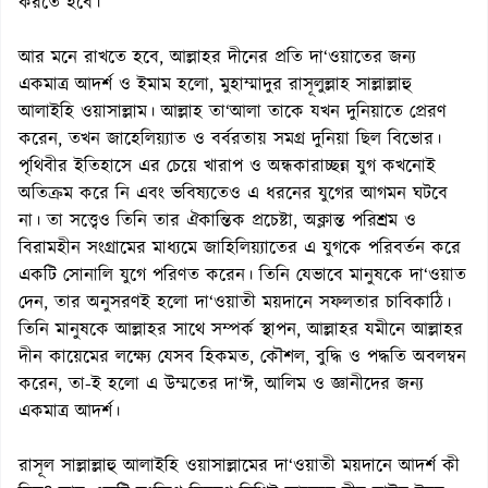
করতে হবে।
আর মনে রাখতে হবে, আল্লাহর দীনের প্রতি দা‘ওয়াতের জন্য
একমাত্র আদর্শ ও ইমাম হলো, মুহাম্মাদুর রাসূলুল্লাহ সাল্লাল্লাহু
আলাইহি ওয়াসাল্লাম। আল্লাহ তা‘আলা তাকে যখন দুনিয়াতে প্রেরণ
করেন, তখন জাহেলিয়্যাত ও বর্বরতায় সমগ্র দুনিয়া ছিল বিভোর।
পৃথিবীর ইতিহাসে এর চেয়ে খারাপ ও অন্ধকারাচ্ছন্ন যুগ কখনোই
অতিক্রম করে নি এবং ভবিষ্যতেও এ ধরনের যুগের আগমন ঘটবে
না। তা সত্ত্বেও তিনি তার ঐকান্তিক প্রচেষ্টা, অক্লান্ত পরিশ্রম ও
বিরামহীন সংগ্রামের মাধ্যমে জাহিলিয়্যাতের এ যুগকে পরিবর্তন করে
একটি সোনালি যুগে পরিণত করেন। তিনি যেভাবে মানুষকে দা‘ওয়াত
দেন, তার অনুসরণই হলো দা‘ওয়াতী ময়দানে সফলতার চাবিকাঠি।
তিনি মানুষকে আল্লাহর সাথে সম্পর্ক স্থাপন, আল্লাহর যমীনে আল্লাহর
দীন কায়েমের লক্ষ্যে যেসব হিকমত, কৌশল, বুদ্ধি ও পদ্ধতি অবলম্বন
করেন, তা-ই হলো এ উম্মতের দা‘ঈ, আলিম ও জ্ঞানীদের জন্য
একমাত্র আদর্শ।
রাসূল সাল্লাল্লাহু আলাইহি ওয়াসাল্লামের দা‘ওয়াতী ময়দানে আদর্শ কী