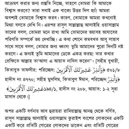
আক্রমণ করার জন্য প্রস্তুতি নিচ্ছে, তাহলে তোমরা কি আমাকে
বিশ্বাস করবে? তারা সবাই এক বাক্যে উত্তর দিল হ্যাঁ! আমরা
অবশ্যই তোমাকে বিশ্বাস করব। কারণ, তোমাকে আমরা কখনোই
মিথ্যা বলতে দেখি নি। এরপর রাসূল সাল্লাল্লাহু আলাইহি ওয়াসাল্লাম
তাদের বলল, তোমরা মনে রাখ! আমি তোমাদের ভয়াবহ আযাবের
পরিণতি সম্পর্কে ভয় দেখাচ্ছি। এ কথা শোনে কমবখত আবূ লাহাব
সাথে সাথে বলল, তোমার জন্য ধ্বংস! তুমি আমাদের পুরো দিনটি নষ্ট
করলে। এ জন্যই তুমি আমাদের ডেকে একত্র করছ! তার কথার
প্রেক্ষিতে আল্লাহ তা‘আলা এ আয়াত নাযিল করেন”। [সহীহ বুখারী,
﴿وَأَنذِرۡ عَشِيرَتَكَ ٱلۡأَقۡرَبِينَ
কিতাবুত তাফসীর: পরিচ্ছেদ:
৫০১/৮
﴿وَأَنذِرۡ
হাদীস নং ৪৭৭০; সহীহ মুসলিম, কিতাবুল ঈমান, পরিচ্ছেদ:
عَشِيرَتَكَ ٱلۡأَقۡرَبِينَ﴾
১৯৪/১, হাদীস নং ২০৮, আয়াত: ১-২ সূরা
মাসাদ থেকে।]
অপর একটি বর্ণনায় আব হুরায়রা রাদিয়াল্লাহু আনহু থেকে বর্ণিত,
রাসূল সাল্লাল্লাহু আলাইহি ওয়াসাল্লাম কুরাইশ বংশের লোকদের একটি
একটি করে প্রতিটি গোত্রের লোকদের ডাকেন এবং প্রতিটি গোত্রের