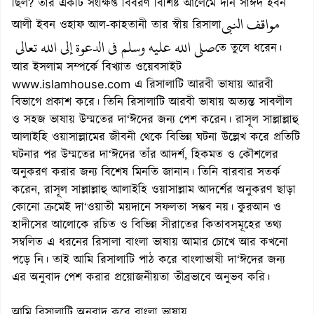
ছিল? তার একটি সংক্ষিপ্ত বিবরণ বিশিষ্ট আলেমে দীন সাঈদ ইবন
مواقف النبي
আলী ইবন ওহাফ আল-কাহতানী তার স্বীয় রিসালা
صلى الله عليه وسلم في الدعوة إلى الله تعالى
তে তুলে ধরেন।
আর ইসলাম সম্পর্কে বিখ্যাত ওয়েবসাইট
www.islamhouse.com এ রিসালাটি আরবী ভাষায় আরবী
বিভাগে প্রকাশ করে। তিনি রিসালাটি আরবী ভাষায় অত্যন্ত সাবলীল
ও সহজ ভাষায় উম্মতের দা‘ঈদের জন্য পেশ করেন। রাসূল সাল্লাল্লাহু
আলাইহি ওয়াসাল্লামের জীবনী থেকে বিভিন্ন ঘটনা উল্লেখ করে প্রতিটি
ঘটনার পর উম্মতের দা‘ঈদের তাঁর আদর্শ, হিকমত ও কৌশলের
অনুকরণ করার জন্য বিশেষ মিনতি জানান। তিনি বারবার সতর্ক
করেন, রাসূল সাল্লাল্লাহু আলাইহি ওয়াসাল্লাম আদর্শের অনুকরণ ছাড়া
কোনো ক্রমেই দা‘ওয়াতী ময়দানে সফলতা সম্ভব নয়। কুরআন ও
হাদীসের আলোকে রচিত ও বিভিন্ন সীরাতের কিতাবসমূহের তথ্য
সম্বলিত এ ধরনের রিসালা বাংলা ভাষায় আমার চোখে আর কখনো
পড়ে নি। তাই আমি রিসালাটি পাঠ করে বাংলাভাষী দা‘ঈদের জন্য
এর অনুবাদ পেশ করার প্রয়োজনীয়তা তীব্রভাবে অনুভব করি।
আমি রিসালাটি অনুবাদ করে বাংলা ভাষায়