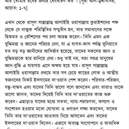
আর তোমার রবের জন্যই ধৈর্যধারণ কর”। [সূরা আল-মুদ্দাসসির,
আয়াত: ১-৭]
এখান থেকে রাসূল সাল্লাল্লাহু আলাইহি ওয়াসাল্লাম কুরাইশদের পক্ষ
থেকে যে নাজুক পরিস্থিতির সম্মুখীন হন, তার সমাধানের লক্ষে
হিকমত ও কৌশলের পথ চলা আরম্ভ করেন। তিনি এমন এক
বুদ্ধিমত্তা ও জ্ঞানের পরিচয় দেন, যা এ যাবত-কাল পর্যন্ত দুনিয়াতে
যত বড় বড় জ্ঞানীদের আবির্ভাব হয়েছে, তাদের সকলের জ্ঞান ও
বুদ্ধিমত্তাকে হার মানিয়ে দেয়। শুধু তাই নয়, বরং সমগ্র মানুষের
জ্ঞান-বুদ্ধি এ যায়গায় এসে অক্ষম হয়ে যায়। রাসূল সাল্লাল্লাহু
আলাইহি ওয়াসাল্লাম প্রথমে তার সব চেয়ে কাছের লোক ও আত্মীয়
স্বজনদের নিকট ইসলামের দা‘ওয়াত পেশ করেন। পরিবার-পরিজন,
বন্ধু-বান্ধব এবং যাদের তিনি ভালো বলে জানতেন এবং তারাও তাকে
ভালো জানত, তাদের দিয়েই তিনি তার দা‘ওয়াতের কাজ শুরু
করেন। এছাড়াও যাদের মধ্যে সততা, ন্যায়-পরায়ণতা, কল্যাণ ও
সংশোধন হওয়ার মতো যোগ্যতা ও গুণাগুণ লক্ষ্য করতেন, তাদের
তিনি তার দা‘ওয়াতের আওতায় নিয়ে আসতেন এবং তাদের
ইসলামের দা‘ওয়াত দিতেন। এভাবে অত্যন্ত সংগোপনে ও অত্যধিক