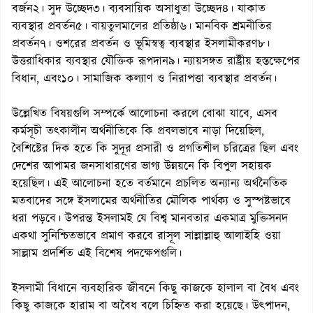
বর্জন২। সুদ উচ্ছেদ৩। ব্যবসায়িক অসাধুতা উচ্ছেদ৪। যাকাত
ব্যবস্থার প্রবর্তন৫। বায়তুলমালের প্রতিষ্ঠা৬। মানবিক শ্রমনীতির
প্রবর্তন৭। ওশরের প্রবর্তন ও ভূমিস্বত্ব ব্যবস্থার ইসলামীকরণ৮।
উত্তরাধিকার ব্যবস্থার যৌক্তিক রূপদান৯। ন্যায়সঙ্গত রাষ্ট্রীয় হস্তক্ষেপের
বিধান, এবং১০। সামাজিক কল্যাণ ও নিরাপত্তা ব্যবস্থার প্রবর্তন।
উল্লেখিত বিষয়গুলি সম্পর্কে আলোচনা করলে বোঝা যাবে, এসব
কর্মসূচী তৎকালীন অর্থনীতিকে কি প্রবলভাবে নাড়া দিয়েছিল,
বৈশিষ্টের দিক হতে কি সুদূর প্রসারী ও প্রগতিশীল চরিত্রের ছিল এবং
দেশের আপামর জনসাধারণের ভাগ্য উন্নয়নে কি বিপুল সহায়ক
হয়েছিল। এই আলোচনা হতে বর্তমানে প্রচলিত অন্যান্য অর্থনৈতিক
মতবাদের সঙ্গে ইসলামের অর্থনীতির মৌলিক পার্থক্য ও সুস্পষ্টভাবে
ধরা পড়বে। উপরন্ত ইসলামই যে বিশ্ব মানবতার একমাত্র মুক্তিসনদ
একথা সুনিশ্চিতভাবে প্রমাণ করবে রাসূল সাল্লাল্লাহু আলাইহি ওয়া
সাল্লাম প্রদর্শিত এই বিশেষ পদক্ষেপগুলি।
ইসলামী বিধানে ব্যবহারিক জীবনে কিছু কাজকে হালাল বা বৈধ এবং
কিছু কাজকে হারাম বা অবৈধ বলে চিহ্নিত করা হয়েছে। উৎপাদন,