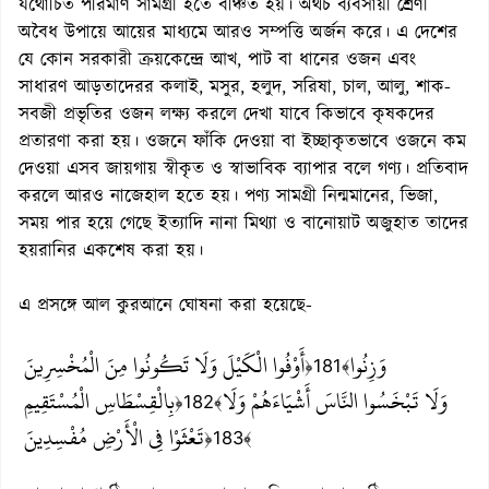
যথোচিত পরিমাণ সামগ্রী হতে বঞ্চিত হয়। অথচ ব্যবসায়ী শ্রেণী
অবৈধ উপায়ে আয়ের মাধ্যমে আরও সম্পত্তি অর্জন করে। এ দেশের
যে কোন সরকারী ক্রয়কেন্দ্রে আখ, পাট বা ধানের ওজন এবং
সাধারণ আড়তাদেরর কলাই, মসুর, হলুদ, সরিষা, চাল, আলু, শাক-
সবজী প্রভৃতির ওজন লক্ষ্য করলে দেখা যাবে কিভাবে কৃষকদের
প্রতারণা করা হয়। ওজনে ফাঁকি দেওয়া বা ইচ্ছাকৃতভাবে ওজনে কম
দেওয়া এসব জায়গায় স্বীকৃত ও স্বাভাবিক ব্যাপার বলে গণ্য। প্রতিবাদ
করলে আরও নাজেহাল হতে হয়। পণ্য সামগ্রী নিন্মমানের, ভিজা,
সময় পার হয়ে গেছে ইত্যাদি নানা মিথ্যা ও বানোয়াট অজুহাত তাদের
হয়রানির একশেষ করা হয়।
এ প্রসঙ্গে আল কুরআনে ঘোষনা করা হয়েছে-
وَزِنُوا
أَوْفُوا الْكَيْلَ وَلَا تَكُونُوا مِنَ الْمُخْسِرِينَ
﴿181﴾
وَلَا تَبْخَسُوا النَّاسَ أَشْيَاءَهُمْ وَلَا
بِالْقِسْطَاسِ الْمُسْتَقِيمِ
﴿182﴾
تَعْثَوْا فِي الْأَرْضِ مُفْسِدِينَ
﴿183﴾