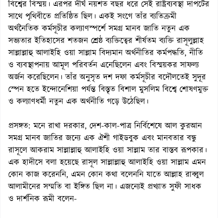
বিশ্বের বিস্ময়। এরপর দীর্ঘ নয়শত বছর ধরে সেই রাষ্ট্রব্যবস্থা দাপটের
সাথে পৃথিবীতে প্রতিষ্ঠিত ছিল। একই সংগে তাঁর ব্যতিক্রমী
অর্থনৈতিক কর্মসূচীর কল্যাণস্পর্শে সমগ্র মানব জাতি নতুন এক
সভ্যতার ইতিহাসের শতজন শ্রেষ্ঠ ব্যক্তিত্বের শীর্ষতম ব্যক্তি রাসূলুল্লাহ
সাল্লাল্লাহু আলাইহি ওয়া সাল্লাম বিদ্যমান অর্থনীতির কর্মপদ্ধতি, নীতি
ও ব্যবস্থাপনায় আমূল পরিবর্তন এনেছিলেন এবং বিস্ময়কর সাফল্য
অর্জন করেছিলেন। তাঁর অনুসৃত দশ দফা কর্মসূচীর বদৌলতেই সুদূর
স্পেন হতে ইন্দোনেশিয়া পর্যন্ত বিস্তৃত বিশাল মুসলিম বিশ্বে শোষণমুক্ত
ও কল্যাণধর্মী নতুন এক অর্থনীতি গড়ে উঠেছিল।
প্রসঙ্গত: মনে রাখা দরকার, দেশ-কাল-পাত্র নির্বিশেষে আল কুরআন
সমগ্র মানব জাতির জন্যে এক ঐশী গাইডবুক এবং মানবতার বন্ধু
রাসূলে আকরাম সাল্লাল্লাহু আলাইহি ওয়া সাল্লাম তার বাস্তব রূপকার।
এক হাদীসে বলা হয়েছে রাসূল সাল্লাল্লাহু আলাইহি ওয়া সাল্লাম এমন
কোন কাজ করেননি, এমন কোন কথা বলেননি যাতে আল্লাহ রাব্বুল
আলামীনের সম্মতি বা ইঙ্গিত ছিল না। এজন্যেই প্রখ্যাত সুফী সাধক
ও দার্শনিক রূমী বলেন-