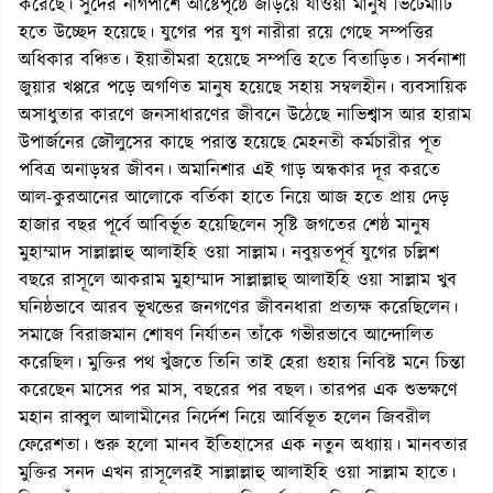
করেছে। সুদের নাগপাশে আষ্টেপৃষ্ঠে জড়িয়ে যাওয়া মানুষ ভিটেমাটি
হতে উচ্ছেদ হয়েছে। যুগের পর যুগ নারীরা রয়ে গেছে সম্পত্তির
অধিকার বঞ্চিত। ইয়াতীমরা হয়েছে সম্পত্তি হতে বিতাড়িত। সর্বনাশা
জুয়ার খপ্পরে পড়ে অগণিত মানুষ হয়েছে সহায় সম্বলহীন। ব্যবসায়িক
অসাধুতার কারণে জনসাধারণের জীবনে উঠেছে নাভিশ্বাস আর হারাম
উপার্জনের জৌলুসের কাছে পরাস্ত হয়েছে মেহনতী কর্মচারীর পূত
পবিত্র অনাড়ম্বর জীবন। অমানিশার এই গাড় অন্ধকার দূর করতে
আল-কুরআনের আলোকে বর্তিকা হাতে নিয়ে আজ হতে প্রায় দেড়
হাজার বছর পূর্বে আবির্ভূত হয়েছিলেন সৃষ্টি জগতের শেষ্ঠ মানুষ
মুহাম্মাদ সাল্লাল্লাহু আলাইহি ওয়া সাল্লাম। নবুয়তপূর্ব যুগের চল্লিশ
বছরে রাসূলে আকরাম মুহাম্মাদ সাল্লাল্লাহু আলাইহি ওয়া সাল্লাম খুব
ঘনিষ্ঠভাবে আরব ভূখন্ডের জনগণের জীবনধারা প্রত্যক্ষ করেছিলেন।
সমাজে বিরাজমান শোষণ নির্যাতন তাঁকে গভীরভাবে আন্দোলিত
করেছিল। মুক্তির পথ খুঁজতে তিনি তাই হেরা গুহায় নিবিষ্ট মনে চিন্তা
করেছেন মাসের পর মাস, বছরের পর বছল। তারপর এক শুভক্ষণে
মহান রাব্বুল আলামীনের নির্দেশ নিয়ে আর্বিভূত হলেন জিবরীল
ফেরেশতা। শুরু হলো মানব ইতিহাসের এক নতুন অধ্যায়। মানবতার
মুক্তির সনদ এখন রাসূলেরই সাল্লাল্লাহু আলাইহি ওয়া সাল্লাম হাতে।