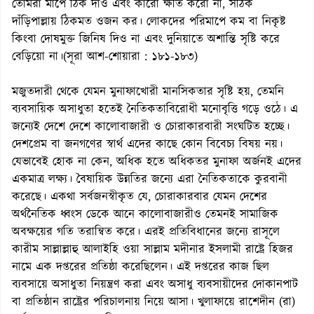
তোমরা মাপে ঠিক দাও এবং কারো ক্ষতি করো না, সঠিক
দাঁড়িপাল্লায় ঠিকমত ওজন কর। লোকদের পরিমাপে কম বা নিকৃষ্ট
কিংবা দোষমুক্ত জিনিষ দিও না এবং দুনিয়াতে অশান্তি সৃষ্টি করে
বেড়িয়ো না।(সূরা আশ-শোয়ারা : ১৮১-১৮৩)
মজুতদারী থেকে যেমন মুনাফাখোরী মানসিকতার সৃষ্টি হয়, তেমনি
ব্যবসায়িক অসাধুতা হতেই নৈতিকতাবিরোধী মনোবৃত্তি গড়ে ওঠে। এ
জন্যেই দেশে দেশে কালোবাজারী ও চোরাকারবারী সংঘটিত হচ্ছে।
দেশপ্রেম বা জনগণের স্বার্থ এদের কাছে কোন বিবেচ্য বিষয় নয়।
যেভাবেই হোক না কেন, অধিক হতে অধিকতর মুনাফা অর্জনই এদের
একমাত্র লক্ষ্য। বৈষায়িক উন্নতির জন্যে এরা নৈতিকতাকে কুরবানী
করেছে। একথা সর্বজনস্বীকৃত যে, চোরাকারবার যেমন দেশের
অর্থনৈতিক ধ্বংস ডেকে আনে কালোবাজারীও তেমনই সামাজিক
অবক্ষয়ের গতি তরান্বিত করে। এরই প্রতিবিধানের জন্যে রাসূলে
কারীম সাল্লাল্লাহু আলাইহি ওয়া সাল্লাম মদীনার ইসলামী রাষ্ট্রে হিজর
নামে এক দপ্তরের প্রতিষ্ঠা করেছিলেন। এই দপ্তরের কাজ ছিল
ব্যবসায়ে অসাধুতা নিয়ন্ত্রণ করা এবং অসাধু ব্যবসায়ীদের দোকানপাট
বা প্রতিষ্ঠান রাষ্ট্রের পরিচালনায় নিয়ে আসা। খুলাফায়ে রাশেদীন (রা)