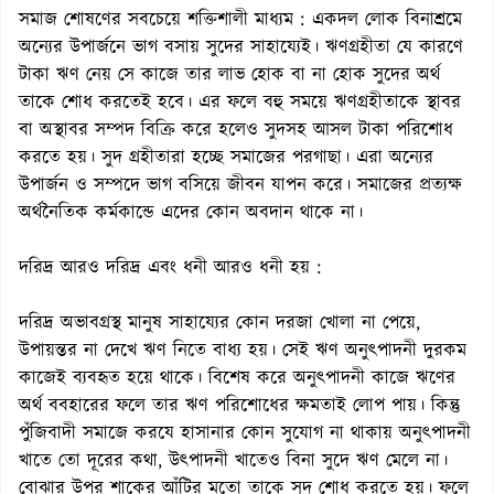
সমাজ শোষণের সবচেয়ে শক্তিশালী মাধ্যম : একদল লোক বিনাশ্রমে
অন্যের উপার্জনে ভাগ বসায় সুদের সাহায্যেই। ঋণগ্রহীতা যে কারণে
টাকা ঋণ নেয় সে কাজে তার লাভ হোক বা না হোক সুদের অর্থ
তাকে শোধ করতেই হবে। এর ফলে বহু সময়ে ঋণগ্রহীতাকে স্থাবর
বা অস্থাবর সম্পদ বিক্রি করে হলেও সুদসহ আসল টাকা পরিশোধ
করতে হয়। সুদ গ্রহীতারা হচ্ছে সমাজের পরগাছা। এরা অন্যের
উপার্জন ও সম্পদে ভাগ বসিয়ে জীবন যাপন করে। সমাজের প্রত্যক্ষ
অর্থনৈতিক কর্মকান্ডে এদের কোন অবদান থাকে না।
দরিদ্র আরও দরিদ্র এবং ধনী আরও ধনী হয় :
দরিদ্র অভাবগ্রস্থ মানুষ সাহায্যের কোন দরজা খোলা না পেয়ে,
উপায়ন্তর না দেখে ঋণ নিতে বাধ্য হয়। সেই ঋণ অনুৎপাদনী দুরকম
কাজেই ব্যবহৃত হয়ে থাকে। বিশেষ করে অনুৎপাদনী কাজে ঋণের
অর্থ ববহারের ফলে তার ঋণ পরিশোধের ক্ষমতাই লোপ পায়। কিন্তু
পুঁজিবাদী সমাজে করযে হাসানার কোন সুযোগ না থাকায় অনুৎপাদনী
খাতে তো দূরের কথা, উৎপাদনী খাতেও বিনা সুদে ঋণ মেলে না।
বোঝার উপর শাকের আঁটির মতো তাকে সুদ শোধ করতে হয়। ফলে