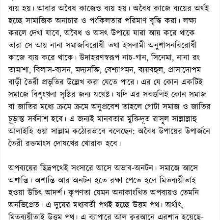
ব্যয় হয়। আবার অবৈধ কাজেও ব্যয় হয়। অবৈধ কাজে ব্যয়ের অর্থই
হচ্ছে সামাজিক অনাচার ও পংকিলতার পরিমাণ বৃদ্ধি করা। লক্ষ্য
করলে দেখা যাবে, অবৈধ ও অসৎ উপায়ে যারা আয় করে থাকে
তারা সে আয় নানা সমাজবিরোধী তথা ইসলামী অনুশাসনবিরোধী
কাজে ব্যয় করে থাকে। উদাহরণস্বরূপ নাচ-গান, সিনেমা, নানা রং
তামাশা, বিলাস-ব্যসন, মদ্যসক্তি, বেশ্যাগমন, ব্যয়বহুল, প্রাসাদোপম
বাড়ী তৈরী প্রভৃতির উল্লেখ করা যেতে পারে। এর যে কোন একটিই
সমাজে বিশৃংখলা সৃষ্টির জন্য যথেষ্ট। যদি এর সবগুলিই কোন সমাজ
বা জাতির মধ্যে ক্রমে ক্রমে অনুপ্রবেশ তাহলে গোটা সমাজ ও জাতির
চূড়ান্ত সর্বনাশ হবে। এ জন্যই মানবতার মুক্তিদূত রাসূল সাল্লাল্লাহু
আলাইহি ওয়া সাল্লাম কঠোরভাবে বলেছেন: অবৈধ উপায়ের উপার্জনে
তৈরী রক্তমাংস দোযখের খোরাক হবে।
অপব্যয়ের ছিদ্রপথেই সংসারে আসে অভাব-অনটন। সমাজে আসে
অশান্তি। অশান্তি আর অনটন হতে রক্ষা পেতে হলে মিতব্যয়ীতাই
হওয়া উচিৎ আদর্শ। কৃপণতা যেমন অনাকাংখিত অপব্যয়ও তেমনি
অনভিপ্রেত। এ দুয়ের মধ্যবর্তী পথই হচ্ছে উত্তম পথ। অর্থাৎ,
মিতব্যয়ীতাই উত্তম পথ। এ ব্যাপারে আল কুরআনে এরশাদ হয়েছে-