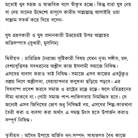
মতোই খুব সহজ ও স্বাভাবিক বলে স্বীকৃত হচ্ছে। কিন্তু যারা ঘুষ নেয়
বা দেয় তাদের উদ্দেশ্যে রাসূলে কারীম সাল্লাল্লাহু আলাইহি ওয়া
সাল্লাম সতর্ক করে দিয়ে বলেন-
ষুষ গ্রহণকারী ও ঘুষ প্রদানকারী উভয়েরই উপর আল্লাহর
অভিসম্পাত।(বুখারী, মুসলিম)
দ্বিতীয়ত : চারিত্রিক নৈরাজ্য সৃষ্টিকারী বিষয় যেমন নৃত্য সঙ্গীত, মদ,
বেশ্যাবৃত্তিসহ সবধরনের অশ্লীল কাজ ইসলামী সমাজে নিষিদ্ধ।
এসবের ব্যবসা করাও তাই নিষিদ্ধ। সমাজে এসব কাজের এতটুকুও
প্রশ্রয় দিলে অশ্লীলতা, বেহায়াপনার কলুষতা ছড়িয়ে পড়বে। এর
বিষবাষ্প প্রবেশ করবে সমাজ ও রাষ্ট্রের রন্ধ্রে রন্ধ্রে। ফলে চরিত্রহনের
সীমা থাকবে না। গোটা সমাজ পাপ-পংকিলতায় নিমজ্জিত হবে। সে
জন্যেই এসব জিনিষের ভোগ শুধু নিষিদ্ধই নয়, এসবের শিল্প-কারখানা
তৈরী করা ও ব্যবসা করা অর্থাৎ এ সমস্ত উৎস হতে উপার্জন করাও
সম্পূর্ণ নিষিদ্ধ।
তৃতীয়ত : অবৈধ উপায়ে অর্জিত ধন-সম্পদ: সাধারণত বৈধ কাজে