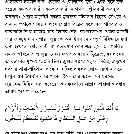
প্রাইজবন্ড ইত্যাদি নানা ধরনের ও কৌশলের জুয়া। এরই সঙ্গে যুক্ত
হয়েছে ফটকাবাজারী। ফটকাবাজারী সম্পূর্ণতা: পুঁজিবাদী ব্যবস্থার
অবদান। শেয়ার মার্কেটে সম্ভাব্য মুনাফার চটকদার হিসেব দেখিয়ে ও
অন্যান্য অপকৌশলের মাধ্যমে শেয়ার বিক্রির ফলে কত পরিবার যে
রাতারাতি নি:স্ব হয়েছে তার হিসেব নেই। বাংলাদেশের শেয়ার মার্কেট
তার জাজ্জ্বল্যমান নজীর। জুয়াকে তাই ইসলামে সম্পূর্ণ নিষিদ্ধ ঘোষণা
করা হয়েছে। ধোঁকাবাজী বা প্রতারণার ঘোর শত্রু ইসলাম। প্রচলিত
সমাজ জীবনে আজ জুয়া যেমন মজ্জাগত হয়ে দাঁড়িয়েছে, ইসলামের
আর্বিভাবের যুগেও তেমনি ছিল। জুয়ার খপ্পরে পড়লে নিরীহ মানুষের
দুর্দশার সীমা-পরিসীমা থাকে না। কিন্তু একদল লোক এরই মাধ্যমে
বিপুল অর্থ উপার্জন করে থাকে। ইসলামের এজন্য সব ধরনের
জুয়াকেই নিষিদ্ধ করা হয়েছে। আলকুরআনে আল্লাহ তায়ালা দ্ব্যর্থহীন
ভাষায় ঘোষণা করেছেন-
يَا أَيُّهَا الَّذِينَ آَمَنُوا إِنَّمَا الْخَمْرُ وَالْمَيْسِرُ وَالْأَنْصَابُ وَالْأَزْلَامُ
رِجْسٌ مِنْ عَمَلِ الشَّيْطَانِ فَاجْتَنِبُوهُ لَعَلَّكُمْ تُفْلِحُونَ