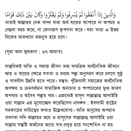
وَالَّذِينَ إِذَا أَنْفَقُوا لَمْ يُسْرِفُوا وَلَمْ يَقْتُرُوا وَكَانَ بَيْنَ ذَلِكَ قَوَامًا
তারাই আল্লাহর নেক বান্দা যারা অর্থ ব্যয়ের ব্যাপারে না অপচয় ও
বেহুদা খরচ করে, না কোনরূপ কৃপণতা করে। বরং তারা এ উভয়
দিকের মাঝখানে মজবুত হয়ে চলে।
(সূরা আল ফুরকান : ৬৭ আয়াত)
বাস্তবিকই ব্যক্তি ও সমাজ জীবন তথ্য সামগ্রিক অর্থনৈতিক জীবনে
আয় ও ব্যয়ের ক্ষেত্রে সততা ও মধ্যম পন্থা অনুসরণ করে চললে সুষ্ঠু
ও সাবলীল উন্নতি হতে পারে। বস্তুত: পুঁজিবাদী সমাজের অর্থনৈতিক
অবক্ষয় ও ক্রমবর্ধমান সামাজিক অনাচার ও পাপাচারের মুখ্য কারণ
অপব্যয় ও অবৈধ পন্থায় ব্যয়। এজন্যেই রাসূল সাল্লাল্লাহু আলাইহি
ওয়া সাল্লাম এর মূলোচ্ছেদ করেছিলেন।প্রসঙ্গত : ইসলামী রাষ্ট্রের
সরকারের দায়িত্বের কথাও উল্লেখযোগ্য। ব্যক্তি মানুষের অপরাধ
প্রবণতা যদি আল্লাহর ভয়ে ও রাসূলের সাল্লাল্লাহু আলাইহি ওয়া
সাল্লাম সন্তষ্টি অর্জনের জন্যে স্বত:প্রবৃত্ত হয়ে সংশোধিত না হয়