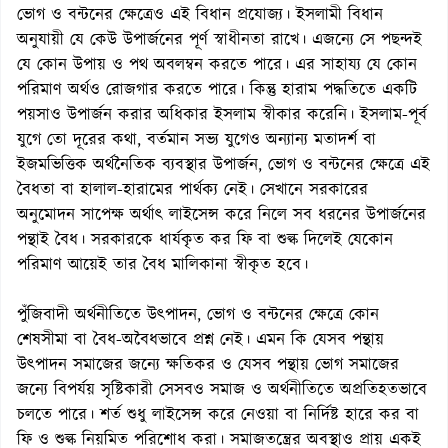
ভোগ ও বন্টনের ক্ষেত্রেও এই বিধান প্রযোজ্য। ইসলামী বিধান
অনুযায়ী যে কেউ উপার্জনের পূর্ণ স্বাধীনতা রাখে। এজন্যে সে পছন্দই
যে কোন উপায় ও পথ অবলম্বন করতে পারে। এর সাহায্য যে কোন
পরিমাণ অর্থও রোজগার করতে পারে। কিন্তু হারাম পদ্ধতিতে একটি
পয়সাও উপার্জন করার অধিকার ইসলাম স্বীকার করেনি। ইসলাম-পূর্ব
যুগে তো দূরের কথা, বর্তমান সভ্য যুগেও অন্যান্য মতাদর্শ বা
ইজমভিত্তিক অর্থনৈতিক ব্যবস্থার উপার্জন, ভোগ ও বন্টনের ক্ষেত্রে এই
বৈধতা বা হালাল-হারামের পার্থক্য নেই। সেখানে সরকারের
অনুমোদন সাপেক্ষ অর্থাৎ লাইসেন্স করে নিলে সব ধরনের উপার্জনের
পন্থাই বৈধ। সরকারকে ধার্যকৃত কর ফি বা শুল্ক দিলেই যেকোন
পরিমাণ আয়েই তার বৈধ মালিকানা স্বীকৃত হবে।
পুঁজিবাদী অর্থনীতিতে উৎপাদন, ভোগ ও বন্টনের ক্ষেত্রে কোন
শেষসীমা বা বৈধ-অবৈধভাবে প্রশ্ন নেই। এমন কি যেসব পন্থায়
উৎপাদন সমাজের জন্যে ক্ষতিকর ও যেসব পন্থায় ভোগ সমাজের
জন্যে বিপর্যয় সৃষ্টিকারী সেসবও সমাজ ও অর্থনীতিতে অপ্রতিহতভাবে
চলতে পারে। শর্ত শুধু লাইসেন্স করে নেওয়া বা নির্দিষ্ট হারে কর বা
ফি ও শুল্ক নিয়মিত পরিশোধ করা। সমাজতন্ত্রের অবস্থাও প্রায় একই