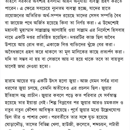
তাহলে সরকার অবশ্যই ইসলামী আইন অনুযায়ী ব্যবস্থা গ্রহণ করতে
পারেন। এ ক্ষেত্রে সবচেয়ে ন্যূনতম ব্যবস্থা হচ্ছে, যাদের হাতে
প্রয়োজনের অতিরিক্ত অর্থ-সম্পদ রয়েছে তাদের সেসব সম্পত্তি বৈধ
বা জায়েজ পথে অর্জিত হয়েছে কিনা তা নির্ণয় করা। এ উদ্দেশ্যেই
মহানবী মুহাম্মাদ সাল্লাল্লাহু আলাইহি ওয়া সাল্লাম এর নির্দেশে হিসবাহ
নামে একটি দপ্তর প্রতিষ্ঠিত হয়েছিল। দপ্তরটির কাজ ছিল অবৈধ
উপায়ে আয় রোধ করা, একাজে লিপ্ত ব্যক্তিদের খুঁজে বের করা।
অবৈধভাবে গ্রহণ করে থাকলে তা মূল মালিকের কাছে প্রত্যর্পণ করা।
যদি তা সম্ভব না হয় বা সেভাবে আয় না হয়ে থাকে তবে তা বায়তুল
মালেই জমা দেওয়া হতো।
হারাম আয়ের বড় একটি উৎস হলো জুয়া। আজ যেমন সর্বত্র নানা
ধরণের জুয়া চলছে, তেমনি অতীতেও এর প্রচলন ছিল। জুয়ার
ইতিহাস বহু প্রাচীন। জুয়ার কবলে পড়ে কত পরিবার যে সর্বস্বান্ত
হয়েছে তার ইয়াত্তা নেই। শিল্প বিপ্লবের পর জুয়ার আরও চমকপ্রদ ও
নতুন নতুন কৌশল আবিস্কৃত হয়েছে। পূর্বে জুয়ার মধ্যে উল্লেখযোগ্য
ছিল তীর ও পাশার খেলা। পরবর্তীতে তার সঙ্গে যুক্ত হয়েছে
ঘোড়াদৌড়, তাসের বিভিন্ন খেলা, হাউজী, রুলেতে, শব্দচয়ন, লটারী