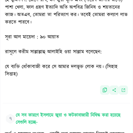
হে মুমিনগণ! জেনে রাখ, মদ জুয়া মূর্তি এবং (গায়েব জানার জন্যে)
পাশা খেলা, ফাল গ্রহণ ইত্যাদি অতি অপবিত্র জিনিষ ও শয়তানের
কাজ। অতএব, তোমরা তা পরিত্যাগ কর। তবেই তোমরা কল্যাণ লাভ
করতে পারবে।
সূরা আল মায়েদা : ৯০ আয়াত
রাসূলে করীম সাল্লাল্লাহু আলাইহি ওয়া সাল্লাম বলেছেন:
যে ব্যক্তি ধোঁকাবাজী করে সে আমার দলভূক্ত লোক নয়। (সিহাহ
সিত্তাহ)
যে সব কারণে ইসলামে জুয়া ও ফটকাবাজারী নিষিদ্ধ করা হয়েছে
৭
সেগুলি হচ্ছে-