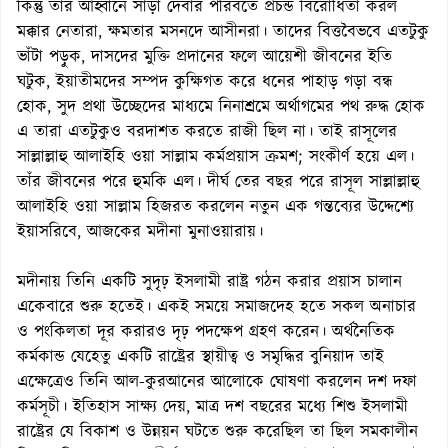
কিন্তু তাঁর আহ্বানে সাড়া দেবার পরিবর্তে প্রচন্ড বিরোধিতা করল
মক্কার নেতারা, ক্ষমতার মসনদে আসীনরা। তাদের বিত্তবৈভবে এতটুকু
ভাঁটা পড়ুক, দাসদের মুক্তি প্রদানের ফলে আয়েশী জীবনের ইতি
ঘটুক, ইয়াতীমদের সম্পদ কুক্ষিগত করে ধনের পাহাড় গড়া বন্ধ
হোক, সুদ প্রথা উচ্ছেদের মাধ্যমে নিনাশ্রমে অর্থাগমের পথ রুদ্ধ হোক
এ তারা এতটুকুও বরদাশত করতে রাজী ছিল না। তাই রাসূলের
সাল্লাল্লাহু আলাইহি ওয়া সাল্লাম কর্মপ্রয়াস ক্রমশ; সংকীর্ণ হয়ে এল।
তাঁর জীবনের পরে হুমকি এল। দীর্ঘ তের বছর পরে রাসূল সাল্লাল্লাহু
আলাইহি ওয়া সাল্লাম হিজরত করলেন নতুন এক গন্তব্যের উদ্দেশ্যে
ইয়াসরিবে, আজকের মদীনা মুনাওয়ারায়।
মদীনায় তিনি একটি সুদৃঢ় ইসলামী রাষ্ট্র গঠন করার প্রয়াস চালান
একেবারে শুরু হতেই। একই সময়ে সমাজদেহ হতে সকল অনাচার
ও পংকিলতা দূর করারও দৃঢ় পদক্ষেপ গ্রহণ করেন। অর্থনৈতিক
কর্মকান্ড যেহেতু একটি রাষ্ট্রের স্থায়ীত্ব ও সমৃদ্ধির বুনিয়াদ তাই
এক্ষেত্রেও তিনি আল-কুরআনের আলোকে ঘোষণা করলেন দশ দফা
কর্মসূচী। ইতিহাস সাক্ষ্য দেয়, মাত্র দশ বছরের মধ্যে শিশু ইসলামী
রাষ্ট্রের যে বিকাশ ও উন্নয়ন ঘটতে শুরু করেছিল তা ছিল সমকালীন