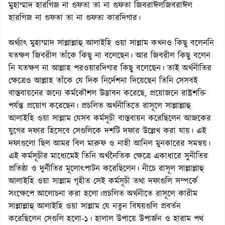
মুহাম্মাদ হারগিজ না গুফতা তা না গুফতা জিবরাঈলজিবরাঈল
হারগিজ না গুফতা তা না গুফতা কারদিগার।
অর্থ্যাৎ মুহাম্মাদ সাল্লাল্লাহু আলাইহি ওয়া সাল্লাম কখনও কিছু বলেননি
যতক্ষণ জিবরীল তাঁকে কিছু না বলেছেন। আর জিবরীল কিছু বলেন
নি যতক্ষণ না আল্লাহ পরওয়ারদিগার কিছু বলেছেন। তাই অর্থনীতির
ক্ষেত্রেও আল্লাহ তাঁকে যে দিক নির্দেশনা দিয়েছেন তিনি সেসবই
বাস্তবায়নের জন্যে কর্মকৌশল উদ্ভাবন করেছে, প্রয়োজনে রাষ্ট্রশক্তি
পর্যন্ত প্রয়োগ করেছেন। প্রচলিত অর্থনীতিতে রাসূলে সাল্লাল্লাহু
আলাইহি ওয়া সাল্লাম যেসব কর্মসূচী বাস্তবায়ন করেছিলেন আজকের
যুগের দফার হিসেবে সেগুলিকে দশটি দফার উল্লেখ করা যায়। এই
দফাগুলো ছিল আমর বিল মারুফ ও নাহী আনিল মুনকারের সমন্বয়।
এই কর্মসূচীর মাধ্যেমেই তিনি অর্থনৈতিক ক্ষেত্রে একাধারে সুনীতির
প্রতিষ্ঠা ও দুর্নীতির মূলোৎপাটন করেছিলেন। নীচে রাসূল সাল্লাল্লাহু
আলাইহি ওয়া সাল্লাম গৃহীত সেই কর্মসূচী তথা দফাগুলি সম্পর্কে
সংক্ষেপে আলোচনা করা হলো।প্রচলিত অর্থনীতে রাসূলে কারীম
সাল্লাল্লাহু আলাইহি ওয়া সাল্লাম যে নতুন বিষয়গুলি প্রবর্তন
করেছিলেন সেগুলি হলো-১। হালাল উপায়ে উপার্জন ও হারাম পথ