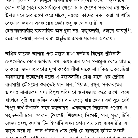
আধা পুঁজিবাদী দেশসমূহে ব্যবসায়িক অসাধুতার জন্যে প্রকৃতপক্ষে
কোন শাস্তি নেই। ব্যবসায়ীদের ক্ষেত্রে স্ব স্ব দেশের সরকার হয় খুবই
উদার মনোভাব গ্রহণ করে থাকে, নয়তো তাদের দমন করা বা শাস্তি
দেওয়ার ক্ষমতা সরকারের নেই। শুধু কালোবাজারী বা
চোরাকারবারীই ব্যবসায়িক অসাধুতা নয়, মজুতদারী, ওজনে কারচুপি,
ভেজাল দেওয়া, নকল করা প্রভৃতিও জঘন্য ধরনের অপরাধ।
অধিক লাভের আশায় পণ্য মজুত রাখা বর্তমান বিশ্বের পুঁজিবাদী
দেশগুলিতে কোন অপরাধ নয়। অথচ এর ফলে পন্যমূল্য বেড়ে যায় হু
হু করে। জনসাধারণের দু:খ কষ্টের সীমা থাকে না। কিন্তু একচেটিয়া
কারবারের উদ্দেশ্যেই হচ্ছে এ মজুতদারি। দেখা যাবে এক শ্রেণীর
ব্যবসায়ী মৌসুমের শুরুতেই ধান-চাল, পিঁয়াজ, রসুন, সবকরমের
ডালসহ নানারকম শস্য বিপুল পরিমাণে গুদামজাত করে রাখে। ফলে
বাজারে সৃষ্টি হয় কৃত্রিম সংকট। দাম বেড়ে যায় দ্রুত। এই সুযোগেই
বিপুল অর্থ উপার্জন করে মজুতদার। একইভাবে শিল্পজাত পণ্যের ও
মজুতদারী চলে। সাবান, টুথপেষ্ট, শিশুখাদ্য, সিমেন্ট, সার, সূতা, চিনি,
ভোজ্য তেল, কাগজ টিন ইত্যাদি এমন কোন বস্তু নেই ব্যবসায়ীরা যা
মজুত করে না। তার পরিমাণ এত বেশী যে বাজারে কৃত্রিম সংকট