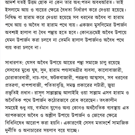
আদর্শ যতই উত্তম হোক না কেন তার অধ:পতন অবধঅরিত। তাই
ইসলামে আয় ও ব্যয়ের ক্ষেত্রে বৈধতা নির্ধারণ করে দেওয়া হয়েছে।
নিষিদ্ধ বা হারাম করে দেওয়া হয়েছে সব ধরনের অবৈধ বা হারাম
পথে আয় ও অবৈধ বা হারাম পথে ব্যয়। একজন মুসলিমের উপার্জন
অবশ্যই হালাল বা বৈধ পন্থায় হতে হবে। কোনক্রমেই অবৈধ উপায়ে
যেমন উপার্জন করা চলবে না তেমনি হালাল উপার্জনও অবৈধ পথে
ব্যয় করা চলবে না।
সাধারণত: যেসব অবৈধ উপায়ে আয়ের পন্থা সমাজে চালু রয়েছে
সেসবের মুধ্যে ঘুষ, সুদ, হারাম পণ্যসামগ্রীর ব্যবসা, কালোবাজারী,
চোরাকারবারী, নাচ-গান, ফটকবাজারী, পরদ্রব্য আত্মসাৎ, সব ধরনের
প্রতরণা, ধাপপাবাজী, পতিতাবৃত্তি, সমস্ত প্রকারের লটারী, জুয়া
প্রভৃতিই প্রধান। রাসূল সাল্লাল্লাহু আলাইহি ওয়া সাল্লাম এসব হারাম ও
অনৈতিক পথে উপার্জন কঠোরভাবে রোধ করেছেন। তৎকালীন
সময়েই শুধু নয়, বর্তমান যুগেও অন্য কোনও অর্থনৈতিক ব্যবস্থায় এত
ব্যাপকভাবে অবৈধ ও অশ্লীল উপায়ে উপার্জন ও ভোগের ক্ষেত্রে
বিধিনিষেধ আরোপ করা হয়নি। একারণেই সেসব মতাদর্শে সামাজিক
দুর্নীতি ও অনাচারের সয়লাব বয়ে যাচ্ছে।