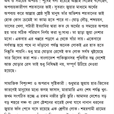
অর্থ ও সময়ের অপচয় : পূর্বেই বলা হয়েছে আল্লাহ নিজেই বলেছেন,
অপব্যয়কারীগণ শয়তানের ভাই। সুতরাং জুয়ার মাধ্যমে অর্থের
অপব্যয় করে আল্লাহ শ্রেষ্ঠ সৃষ্টি মানুষ তাঁর অভিশপ্ত শয়তানের ভাই
হোক কোন ক্রমেই তা কাম্য হতে পারে না। ঘোড় দৌড়, শব্দচয়ন,
তাসের খেলা, লটারী ইত্যাদির দ্বারা কত যে অর্থের ও সময়ের অপচয়
হয় তার সঠিক পরিমাণ নির্ণয় করা দু:সাধ্য। তা ছাড়া জুয়া নেশার
মতো। একবার এর খপ্পরে পড়লে এ থেকে বাঁচা দায়। একেবারে
সর্বস্বান্ত হয়ে পথে না দাঁড়ানো পর্যন্ত অনেক লোকই এর হাত হতে
নিষ্কৃতি পায়নি। শুধু মাত্র ঘোড়ার রেসেই কত লোক সর্বস্ব খুইয়েছে
তার হিসেব করা শক্ত। বাংলাদেশ পাকিস্তানসহ পৃথিবীর বহু দেশেই
আজ ঘোড়ার রেস তাই শুধু নিষিদ্ধই নয়, সম্পূর্ণ উঠিয়ে দেওয়া
হয়েছে।
সামাজিক বিশৃংখ্লা ও অপরাধ সৃষ্টিকারী : শুধুমাত্র জুয়ায় হার-জিতের
কারণেই মানুষের মধ্যে কলহ ফাসাদ, মারামারি এবং শেষ পর্যন্ত খুন-
জখম সংগঠিত হচ্ছে এ রকম নজীর ভুরি ভুরি। আমাদর দেশেও বড়
বড় শহরে লঞ্চ বা রেল ষ্টেশনের ধারেই দেখা যাবে নানান ধরনের
জুয়ার ফাঁদ পেতে বসে রয়েছে এক শ্রেণীর লোক। শহরগামী গ্রামের