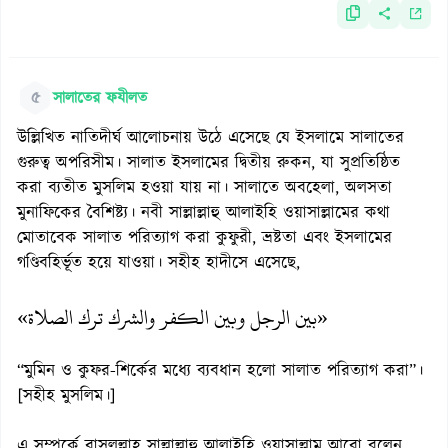
৫
সালাতের ফযীলত
উল্লিখিত নাতিদীর্ঘ আলোচনায় উঠে এসেছে যে ইসলামে সালাতের
গুরুত্ব অপরিসীম। সালাত ইসলামের দ্বিতীয় রুকন, যা সুপ্রতিষ্ঠিত
করা ব্যতীত মুসলিম হওয়া যায় না। সালাতে অবহেলা, অলসতা
মুনাফিকের বৈশিষ্ট্য। নবী সাল্লাল্লাহু আলাইহি ওয়াসাল্লামের কথা
মোতাবেক সালাত পরিত্যাগ করা কুফুরী, ভ্রষ্টতা এবং ইসলামের
গণ্ডিবহির্ভূত হয়ে যাওয়া। সহীহ হাদীসে এসেছে,
«بين الرجل وبين الكفر والشرك ترك الصلاة»
“মুমিন ও কুফর-শির্কের মধ্যে ব্যবধান হলো সালাত পরিত্যাগ করা”।
[সহীহ মুসলিম।]
এ সম্পর্কে রাসূলুল্লাহ সাল্লাল্লাহু আলাইহি ওয়াসাল্লাম আরো বলেন,