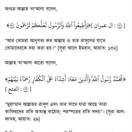
অন্যত্র আল্লাহ তা‘আলা বলেন,
﴿وَأَطِيعُواْ ٱللَّهَ وَٱلرَّسُولَ لَعَلَّكُمۡ تُرۡحَمُونَ ١٣٢﴾
ال عمران
١٣٢
[
:
]
“আর তোমরা আনুগত্য কর আল্লাহ ও তার রাসূলের যাতে
তোমাদেরকে দয়া করা হয়।” [সূরা আলে ইমরান, আয়াত: ১৩২]
আল্লাহ তা‘আলা আরো বলেন,
﴿مُّحَمَّدٞ رَّسُولُ ٱللَّهِۚ وَٱلَّذِينَ مَعَهُۥٓ أَشِدَّآءُ عَلَى ٱلۡكُفَّارِ رُحَمَآءُ بَيۡنَهُمۡ﴾
الفتح
٢٩
[
:
]
“মুহাম্মাদ আল্লাহর রাসূল এবং তার সাথে যারা আছে তারা
কাফিরদের প্রতি অত্যন্ত কঠোর; পরস্পরের প্রতি সদয়”। [সূরা আল-
ফাতহ, আয়াত: ২৯]