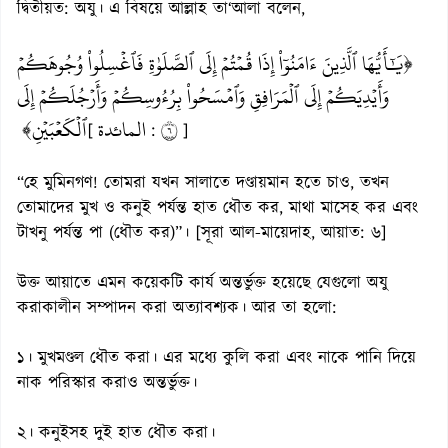
দ্বিতীয়ত: অযু। এ বিষয়ে আল্লাহ তা‘আলা বলেন,
﴿يَٰٓأَيُّهَا ٱلَّذِينَ ءَامَنُوٓاْ إِذَا قُمۡتُمۡ إِلَى ٱلصَّلَوٰةِ فَٱغۡسِلُواْ وُجُوهَكُمۡ
وَأَيۡدِيَكُمۡ إِلَى ٱلۡمَرَافِقِ وَٱمۡسَحُواْ بِرُءُوسِكُمۡ وَأَرۡجُلَكُمۡ إِلَى
ٱلۡكَعۡبَيۡنِ﴾
المائ‍دة
٦
[
:
]
“হে মুমিনগণ! তোমরা যখন সালাতে দণ্ডায়মান হতে চাও, তখন
তোমাদের মুখ ও কনুই পর্যন্ত হাত ধৌত কর, মাথা মাসেহ কর এবং
টাখনু পর্যন্ত পা (ধৌত কর)”। [সূরা আল-মায়েদাহ, আয়াত: ৬]
উক্ত আয়াতে এমন কয়েকটি কার্য অন্তর্ভুক্ত হয়েছে যেগুলো অযু
করাকালীন সম্পাদন করা অত্যাবশ্যক। আর তা হলো:
১। মুখমণ্ডল ধৌত করা। এর মধ্যে কুলি করা এবং নাকে পানি দিয়ে
নাক পরিস্কার করাও অন্তর্ভুক্ত।
২। কনুইসহ দুই হাত ধৌত করা।