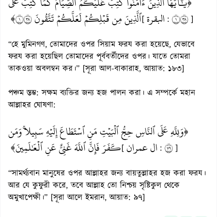
﴿يَٰٓأَيُّهَا ٱلَّذِينَ ءَامَنُواْ كُتِبَ عَلَيۡكُمُ ٱلصِّيَامُ كَمَا كُتِبَ عَلَى
ٱلَّذِينَ مِن قَبۡلِكُمۡ لَعَلَّكُمۡ تَتَّقُونَ ١٨٣﴾
البقرة
١٨٣
[
:
]
“হে মুমিনগণ, তোমাদের ওপর সিয়াম ফরয করা হয়েছে, যেভাবে
ফরয করা হয়েছিল তোমাদের পূর্ববর্তীদের ওপর। যাতে তোমরা
তাকওয়া অবলম্বন কর।” [সূরা আল-বাকারাহ, আয়াত: ১৮৩]
পঞ্চম স্তম্ভ: সক্ষম ব্যক্তির জন্য হজ পালন করা। এ সম্পর্কে মহান
আল্লাহর ঘোষণা:
﴿وَلِلَّهِ عَلَى ٱلنَّاسِ حِجُّ ٱلۡبَيۡتِ مَنِ ٱسۡتَطَاعَ إِلَيۡهِ سَبِيلٗاۚ وَمَن
كَفَرَ فَإِنَّ ٱللَّهَ غَنِيٌّ عَنِ ٱلۡعَٰلَمِينَ﴾
ال عمران
٩٧
[
:
]
“সামর্থ্যবান মানুষের ওপর আল্লাহর জন্য বায়তুল্লাহর হজ করা ফরয।
আর যে কুফুরী করে, তবে আল্লাহ তো নিশ্চয় সৃষ্টিকুল থেকে
অমুখাপেক্ষী।” [সূরা আলে ইমরান, আয়াত: ৯৭]