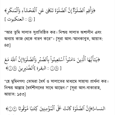
﴿وَأَقِمِ ٱلصَّلَوٰةَۖ إِنَّ ٱلصَّلَوٰةَ تَنۡهَىٰ عَنِ ٱلۡفَحۡشَآءِ وَٱلۡمُنكَرِ﴾
العنكبوت
٤٥
[
:
]
“আর তুমি সালাত সুপ্রতিষ্ঠিত কর। নিশ্চয় সালাত অশালীন এবং
অন্যায় কাজ থেকে বারণ করে”। [সূরা আল-‘আনকাবুত, আয়াত:
৪৫]
﴿يَٰٓأَيُّهَا ٱلَّذِينَ ءَامَنُواْ ٱسۡتَعِينُواْ بِٱلصَّبۡرِ وَٱلصَّلَوٰةِۚ إِنَّ ٱللَّهَ مَعَ
ٱلصَّٰبِرِينَ ١٥٣﴾
البقرة
١٥٣
[
:
]
“হে মুমিনগণ! তোমরা ধৈর্য ও সালাতের মাধ্যমে সাহায্য প্রার্থনা কর।
নিশ্চয় আল্লাহ ধৈর্যশীলদের সাথে আছেন।” [সূরা আল-বাকারাহ,
আয়াত: ১৫৩]
النساء
﴿إِنَّ ٱلصَّلَوٰةَ كَانَتۡ عَلَى ٱلۡمُؤۡمِنِينَ كِتَٰبٗا مَّوۡقُوتٗا ١٠٣﴾
[