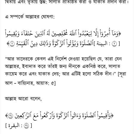
দ্বিতীয় এবং তৃতীয় স্তম্ভ: সালাত প্রতিষ্ঠিত করা ও যাকাত প্রদান করা।
এ সম্পর্কে আল্লাহর ঘোষণা:
﴿وَمَآ أُمِرُوٓاْ إِلَّا لِيَعۡبُدُواْ ٱللَّهَ مُخۡلِصِينَ لَهُ ٱلدِّينَ حُنَفَآءَ وَيُقِيمُواْ
ٱلصَّلَوٰةَ وَيُؤۡتُواْ ٱلزَّكَوٰةَۚ وَذَٰلِكَ دِينُ ٱلۡقَيِّمَةِ ٥﴾
البينة
٥
[
:
]
“আর তাদেরকে কেবল এই নির্দেশ দেওয়া হয়েছিল যে, তারা যেন
আল্লাহর, ইবাদাত করে তাঁরই জন্য দীনকে একনিষ্ঠ করে, সালাত
কায়েম করে এবং যাকাত দেয়; আর এটিই হলো সঠিক দীন।” [সূরা
-‌
আল
বায়্যিনাহ, আয়াত: ৫]
আল্লাহ আরো বলেন,
﴿وَأَقِيمُواْ ٱلصَّلَوٰةَ وَءَاتُواْ ٱلزَّكَوٰةَ وَٱرۡكَعُواْ مَعَ ٱلرَّٰكِعِينَ ٤٣﴾
البقرة
٤٣
[
:
]