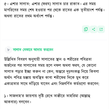
৫। এশার সালাত: এশার (ফরয) সালাত চার রাকাত। এর সময়
মাগরিবের সময় শেষ হওয়ার পর থেকে রাতের এক তৃতীয়াংশ পর্যন্ত।
অথবা রাতের প্রথম অর্ধাংশ পর্যন্ত।
৮
সালাত যেভাবে আদায় করবেন
উল্লিখিত বিবরণ অনুযায়ী সালাতের স্থান ও শরীরের পবিত্রতা
অর্জনের পর সালাতের সময় হলে নফল অথবা ফরয, যে কোনো
সালাত পড়ার ইচ্ছা করুন না কেন, অন্তরে দৃঢ়সংকল্প নিয়ে কিবলা
অর্থাৎ পবিত্র মক্কায় অবস্থিত কাবা শরীফের দিকে মুখ করে
একাগ্রতার সাথে দাঁড়িয়ে যাবেন এবং নিম্নবর্ণিত কর্মগুলো করবেন:
১। সাজদাহ’র জায়গায় দৃষ্টি রেখে তাক্বীরে তাহরিমা (আল্লাহু
আকবার) বলবেন।