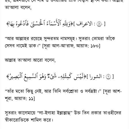
হয়, এমনভাবে সে নাম ও গুণরাজির প্রতি বিশ্বাস স্থাপন করা। আল্লাহ
তা‘আলা বলেন,
﴿وَلِلَّهِ ٱلۡأَسۡمَآءُ ٱلۡحُسۡنَىٰ فَٱدۡعُوهُ بِهَا﴾
الاعراف
١٨٠
[
:
]
“আর আল্লাহর রয়েছে সুন্দরতম নামসমূহ। সুতরাং তোমরা তাঁকে
সেসব নামেই ডাক।” [সূরা আল-আ‘রাফ, আয়াত: ১৮০]
আল্লাহ তা‘আলা আরো বলেন,
﴿لَيۡسَ كَمِثۡلِهِۦ شَيۡءٞۖ وَهُوَ ٱلسَّمِيعُ ٱلۡبَصِيرُ﴾
الشورا
١١
[
:
]
“তাঁর মতো কিছু নেই, আর তিনি সর্বশ্রোতা ও সর্বদ্রষ্টা।” [সূরা আশ-
শূরা, আয়াত: ১১]
সুতরাং কালেমায়ে “লা-ইলাহা ইল্লাল্লাহু” উক্ত তিন প্রকার তাওহীদের
স্বীকারোক্তিকে শামিল করে।