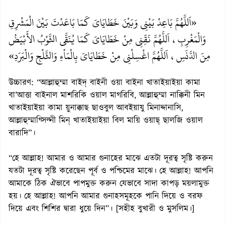
«اَللَّهُمَّ بَاعِدْ بَيْنِي وَبَيْنَ خَطَايَايَ كَمَا بَاعَدْتَ بَيْنَ الْمَشْرِقِ
وَالْمَغْرِبِ، اَللَّهُمَّ نَقِّنِي مِنْ خَطَايَايَ كَمَا يُنَقَّى الثَّوْبُ الأَبْيَضُ
مِنَ الدَّنَسِ، اَللَّهُمَّ اغْسِلْنِي مِنْ خَطَايَايَ بِالْمَاْءِ وَالثَّلْجِ وَالْبَرَدِ»
উচ্চারণ: “আল্লাহুম্মা বাইদ্ বাইনী ওয়া বাইনা খাতাইয়াইয়া কামা
বা’আত্তা বাইনাল মাশরিকি ওয়াল মাগরিবি, আল্লাহুম্মা নাক্কিনী মিন
খাতাইয়াইয়া কামা য়ুনাক্কাছ ছাওবুল আবইয়াযু মিনাদ্দানাসি,
আল্লাহুম্মাগ্সিল্নী মিন্ খাতাইয়াইয়া বিল মায়ি ওয়াছ্ ছালজি ওয়াল
বারাদি”।
“হে আল্লাহ! আমার ও আমার গুনাহের মাঝে এতটা দূরত্ব সৃষ্টি করুন
যতটা দূরত্ব সৃষ্টি করেছেন পূর্ব ও পশ্চিমের মাঝে। হে আল্লাহ! আপনি
আমাকে ঠিক ঐভাবে পাপমুক্ত করুন যেভাবে সাদা কাপড় ময়লামুক্ত
হয়। হে আল্লাহ! আপনি আমার গুনাহসমূহকে পানি দিয়ে ও বরফ
দিয়ে এবং শিশির দ্বারা ধুয়ে দিন”। [সহীহ বুখারী ও মুসলিম।]