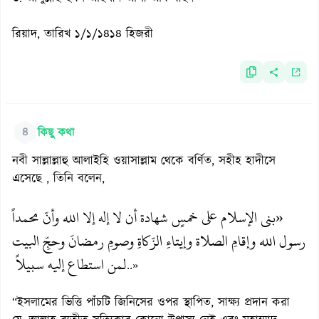
রিয়াদ, তারিখ ১/১/১৪১৪ হিজরী
৪
কিছু কথা
নবী সাল্লাল্লাহু আলাইহি ওয়াসাল্লাম থেকে বর্ণিত, সহীহ হাদীসে
এসেছে , তিনি বলেন,
«بني الإسلام على خمسٍ شهادة أن لا إله إلا الله وأنّ محمداً
رسول الله وإقامِ الصلاة وإيتاءِ الزّكاةِ وصومِ رمضانَ وحجِّ البيت
لمن استطاع إليه سبيلاً
..»
“ইসলামের ভিত্তি পাঁচটি জিনিসের ওপর স্থাপিত, সাক্ষ্য প্রদান করা