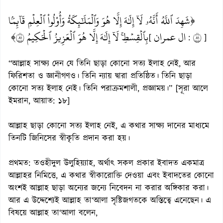
﴿شَهِدَ ٱللَّهُ أَنَّهُۥ لَآ إِلَٰهَ إِلَّا هُوَ وَٱلۡمَلَٰٓئِكَةُ وَأُوْلُواْ ٱلۡعِلۡمِ قَآئِمَۢا
بِٱلۡقِسۡطِۚ لَآ إِلَٰهَ إِلَّا هُوَ ٱلۡعَزِيزُ ٱلۡحَكِيمُ ١٨﴾
ال عمران
١٨
[
:
]
“আল্লাহ সাক্ষ্য দেন যে তিনি ছাড়া কোনো সত্য ইলাহ নেই, আর
ফিরিশতা ও জ্ঞানীগণও। তিনি ন্যায় দ্বারা প্রতিষ্ঠিত। তিনি ছাড়া
কোনো সত্য ইলাহ নেই। তিনি পরাক্রমশালী, প্রজ্ঞাময়।” [সূরা আলে
ইমরান, আয়াত: ১৮]
আল্লাহ ছাড়া কোনো সত্য ইলাহ নেই, এ কথার সাক্ষ্য দানের মাধ্যমে
তিনটি জিনিসের স্বীকৃতি প্রদান করা হয়।
প্রথমত: তওহীদুল উলুহিয়্যাহ, অর্থাৎ সকল প্রকার ইবাদত একমাত্র
আল্লাহর নিমিত্তে, এ কথার স্বীকারোক্তি দেওয়া এবং ইবাদতের কোনো
অংশই আল্লাহ ছাড়া অন্যের জন্যে নিবেদন না করার অঙ্গিকার করা।
আর এ উদ্দেশ্যেই আল্লাহ তা‘আলা সৃষ্টিজগতকে অস্তিত্বে এনেছেন। এ
বিষয়ে আল্লাহ তা‘আলা বলেন,