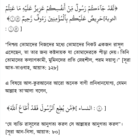
﴿لَقَدۡ جَآءَكُمۡ رَسُولٞ مِّنۡ أَنفُسِكُمۡ عَزِيزٌ عَلَيۡهِ مَا عَنِتُّمۡ
التوبة
حَرِيصٌ عَلَيۡكُم بِٱلۡمُؤۡمِنِينَ رَءُوفٞ رَّحِيمٞ ١٢٨﴾
[
١٢٨
:
]
“নিশ্চয় তোমাদের নিজদের মধ্যে তোমাদের নিকট একজন রাসূল
এসেছেন, তা তার জন্য কষ্টদায়ক যা তোমাদেরকে পীড়া দেয়। তিনি
তোমাদের কল্যাণকামী, মুমিনদের প্রতি স্নেহশীল, পরম দয়ালু।” [সূরা
আত-তাওবাহ, আয়াত: ১২৮]
এ বিষয়ে আল-কুরআনের আরো অনেক বাণী প্রনিধানযোগ্য, যেমন
আল্লাহ তা‘আলা বলেন,
﴿مَّن يُطِعِ ٱلرَّسُولَ فَقَدۡ أَطَاعَ ٱللَّهَ﴾
النساء
٨٠
[
:
]
“যে ব্যক্তি রাসূলের আনুগত্য করল সে আল্লাহর আনুগত্য করল”।
[সূরা আন-নিসা, আয়াত: ৮০]