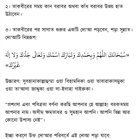
২। তাকবীরের সময় কান বরাবর অথবা কাঁধ বরাবর উভয় হাত
উঠাবেন।
৩। তাকবীরের পর সালাত শুরুর একটি দো‘আ পড়বেন, পড়া সুন্নাত।
দো‘আটি নিম্নরূপ:
«سُبْحَانَكَ اللَّهُمَّ وَبِحَمْدِكَ وَتَبَارَكَ اسْمُكَ وَتَعَالَى جَدُّكَ وَلا إلَهَ
غَيْرُكَ»
উচ্চারণ: সুবহানাকাল্লাহুম্মা ওয়া বিহামদিকা ওয়া তাবারাকাসমুকা
ওয়া তা‘আলা জাদ্দুকা ওয়া লা-ইলাহা গাইরুকা।
“প্রশংসা এবং পবিত্রতা বর্ণনা করছি আপনার হে আল্লাহ! বরকতময়
আপনার নাম। অসীম ক্ষমতাধর ও সুমহান আপনি। আপনি ভিন্ন আর
কোনো উপাস্য নেই”।
ইচ্ছা করলে উক্ত দো‘আর পরিবর্তে এই দোআ পড়া যাবে: