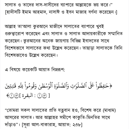
সালাত ও তাদের দাস-দাসীদের ব্যাপারে আল্লাহকে ভয় করে।”
[হাদীসটি ইমাম আহমাদ, নাসাঈ ও ইবন মাজাহ বর্ণনা করেছেন।]
আল্লাহ তা‘আলা কুরআনে মাজীদে সালাতের ব্যাপারে খুবই
গুরুত্বারোপ করেছেন এবং সালাত ও সালাত আদায়কারীকে সম্মানিত
করেছেন। কুরআনের অনেক জায়গায় বিভিন্ন ইবাদতের সাথে
বিশেষভাবে সালাতের কথা উল্লেখ করেছেন। তাছাড়া সালাতকে তিনি
বিশেষভাবেও উল্লেখ করেছেন।
এ বিষয়ে কয়েকটি আয়াত নিম্নরূপ:
﴿حَٰفِظُواْ عَلَى ٱلصَّلَوَٰتِ وَٱلصَّلَوٰةِ ٱلۡوُسۡطَىٰ وَقُومُواْ لِلَّهِ قَٰنِتِينَ
٢٣٨﴾
البقرة
٢٣٨
[
:
]
“তোমরা সকল সালাতের প্রতি যত্নবান হও, বিশেষ করে (মাধ্যম)
আসরের সালাত। আর আল্লাহর সমীপে কাকুতি-মিনতির সাথে
দাঁড়াও”। [সূরা আল-বাকারাহ, আয়াত: ২৩৮]