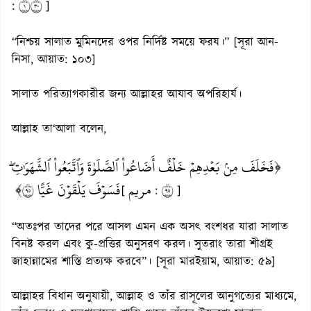
١٠٣
:
]
“নিশ্চয় সালাত মুমিনদের ওপর নির্দিষ্ট সময়ে ফরয।” [সূরা আন-
নিসা, আয়াত: ১০৩]
সালাত পরিত্যাগকারীর জন্য আল্লাহর আযাব অপরিহার্য।
আল্লাহ তা‘আলা বলেন,
﴿فَخَلَفَ مِنۢ بَعۡدِهِمۡ خَلۡفٌ أَضَاعُواْ ٱلصَّلَوٰةَ وَٱتَّبَعُواْ ٱلشَّهَوَٰتِۖ
فَسَوۡفَ يَلۡقَوۡنَ غَيًّا ٥٩﴾
مريم
٥٩
[
:
]
“অতঃপর তাদের পরে আসল এমন এক অসৎ বংশধর যারা সালাত
বিনষ্ট করল এবং কু-প্রত্তির অনুসরণ করল। সুতরাং তারা শীগ্রই
জাহান্নামের শাস্তি প্রত্যক্ষ করবে”। [সূরা মারইয়াম, আয়াত: ৫৯]
আল্লাহর বিধান অনুযায়ী, আল্লাহ ও তাঁর রাসূলের আনুগত্যের মাধ্যমে,