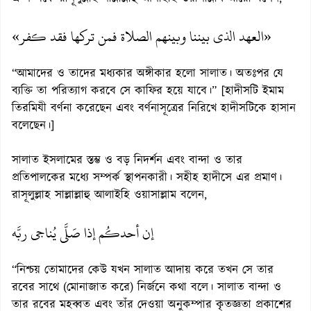
«العهد الذي بيننا وبينهم الصلاة فمن تركها فقد كفر»
“আমাদের ও তাদের মধ্যকার অঙ্গীকার হলো সালাত। অতঃপর যে
ব্যক্তি তা পরিত্যাগ করবে সে কাফির হয়ে যাবে।” [হাদীসটি ইমাম
তিরমিযী বর্ণনা করেছেন এবং বর্ণনাসূত্রের নিরিখে হাদীসটিকে হাসান
বলেছেন।]
সালাত ইসলামের স্তম্ভ ও বড় নিদর্শন এবং বান্দা ও তার
প্রতিপালকের মধ্যে সম্পর্ক স্থাপনকারী। সহীহ হাদীসে এর প্রমাণ।
রাসূলুল্লাহ সাল্লাল্লাহু আলাইহি ওয়াসাল্লাম বলেন,
إن أحدكُم إذا صَلَّى يُناجي ربَّه
“নিশ্চয় তোমাদের কেউ যখন সালাত আদায় করে তখন সে তার
রবের সাথে (মোনাজাত করে) নির্জনে কথা বলে। সালাত বান্দা ও
তার রবের মহব্বত এবং তাঁর দেওয়া অনুকম্পার কৃতজ্ঞতা প্রকাশের