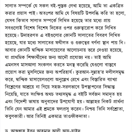
সালাত সম্পর্কে যে সকল বই-পুস্তক লেখা হয়েছে, আমি তা একত্রিত
করার প্রয়াস পাই। অতঃপর আমি যে বিষয়টি উপলব্ধি করি তা হলো,
যেসব কিতাব সালাত সম্পর্কে লিখিত হয়েছে তার মধ্যে প্রায়
সবগুলোই বিশেষ বিশেষ দিকের ওপর গুরুত্বারোপ করে লিখিত
হয়েছে। উদাহরণত এ বইগুলোর কোনটি সালাতের বিবরণ লিখিত
হয়েছে, যার মধ্যে সালাতের ফযীলত ও গুরুত্বের বর্ণনা স্থান পায় নি।
আবার কোনটি দ্বান্দ্বিক মাসায়েলের আলোচনায় ভরে দেওয়া হয়েছে,
যা প্রাথমিক শিক্ষার্থীদের জন্য আদৌ প্রযোজ্য নয়। তাই আমি
এমনসব মাসআলা সংকলন করতে মনস্থ করেছি যেগুলো বাস্তবে
প্রয়োগ করা মুসলিমের জন্য অপরিহার্য। কুরআন-সুন্নাহ’র দলীলসমৃদ্ধ
করে, দ্বান্দ্বিক মাসায়েলগুলো অনুল্লেখ রেখে এবং বিস্তারিত ব্যাখ্যা
বিশ্লেণের আশ্রয়ে না গিয়ে সহজ-সরলভাবে উপস্থাপনের সিদ্ধান্ত
নিয়েছি, যাতে সংক্ষিপ্ত অথচ তথ্যসমৃদ্ধ এ বইটি সর্বজন সমাদৃত হয়
এবং বিদেশী ভাষায় অনুবাদের উপযোগী হয়। আল্লাহর নিকট প্রার্থনা
তিনি যেন আমার এই শ্রমকে ফলপ্রসু করেন। নিশ্চয় তিনি সর্বশ্রোতা,
কবুলকারী। আর তিনিই একমাত্র তাওফীকদাতা।
ড. আব্দুল্লাহ ইবন আহমাদ আলী আয-যাইদ