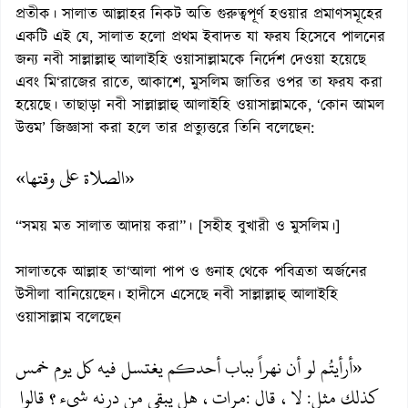
প্রতীক। সালাত আল্লাহর নিকট অতি গুরুত্বপূর্ণ হওয়ার প্রমাণসমূহের
একটি এই যে, সালাত হলো প্রথম ইবাদত যা ফরয হিসেবে পালনের
জন্য নবী সাল্লাল্লাহু আলাইহি ওয়াসাল্লামকে নির্দেশ দেওয়া হয়েছে
এবং মি‘রাজের রাতে, আকাশে, মুসলিম জাতির ওপর তা ফরয করা
হয়েছে। তাছাড়া নবী সাল্লাল্লাহু আলাইহি ওয়াসাল্লামকে, ‘কোন আমল
উত্তম’ জিজ্ঞাসা করা হলে তার প্রত্যুত্তরে তিনি বলেছেন:
«الصلاة على وقتها»
“সময় মত সালাত আদায় করা”। [সহীহ বুখারী ও মুসলিম।]
সালাতকে আল্লাহ তা‘আলা পাপ ও গুনাহ থেকে পবিত্রতা অর্জনের
উসীলা বানিয়েছেন। হাদীসে এসেছে নবী সাল্লাল্লাহু আলাইহি
ওয়াসাল্লাম বলেছেন
«أرأيتُم لو أن نهراً بباب أحدكم يغتسل فيه كل يوم خمس
كذلك مثل
لا، قال
مرات، هل يبقى من درنه شيء؟ قالوا
:
: