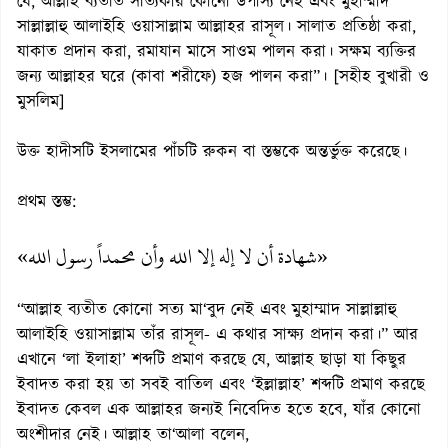
যে, আল্লাহ ব্যতীত সত্যিকার কোনো উপাস্য নেই এবং মুহাম্মাদ
সাল্লাল্লাহু আলাইহি ওয়াসাল্লাম আল্লাহর রাসূল। সালাত প্রতিষ্ঠা করা,
যাকাত প্রদান করা, রমাযান মাসে সাওম পালন করা। সক্ষম ব্যক্তির
জন্য আল্লাহর ঘরে (কাবা শরীফে) হজ পালন করা”। [সহীহ বুখারী ও
মুসলিম]
উক্ত হাদীসটি ইসলামের পাঁচটি রুকন বা স্তম্ভকে অন্তর্ভুক্ত করেছে।
প্রথম স্তম্ভ:
«شهادة أن لا إله إلا الله وأن محمداً رسول الله»
“আল্লাহ ব্যতীত কোনো সত্য মা‘বুদ নেই এবং মুহাম্মাদ সাল্লাল্লাহু
আলাইহি ওয়াসাল্লাম তাঁর রাসূল- এ কথার সাক্ষ্য প্রদান করা।” আর
এখানে ‘লা ইলাহা’ শব্দটি প্রমাণ করছে যে, আল্লাহ ছাড়া যা কিছুর
ইবাদত করা হয় তা সবই বাতিল এবং ‘ইল্লাল্লাহ’ শব্দটি প্রমাণ করছে
ইবাদত কেবল এক আল্লাহর জন্যই নিবেদিত হতে হবে, যাঁর কোনো
অংশীদার নেই। আল্লাহ তা‘আলা বলেন,