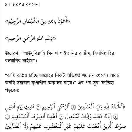
৪। তারপর বলবেন:
«أَعُوْذُ باللهِِ مِنَ الشَّيْطَانِ الرَّجِيْمِ»
«بِسْمِ اللّهِ الرَّحْمَنِ الرَّحِيمِ»
উচ্চারণ: “আউযুবিল্লাহি মিনাশ শাইতানির রাজীম, বিসমিল্লাহির
রহমানির রাহীম”।
“আমি আশ্রয় চাচ্ছি আল্লাহর নিকট অভিশপ্ত শয়তান থেকে। আরম্ভ
করছি দয়াবান কৃপাশীল আল্লাহর নামে।” এর পর সূরা ফাতিহা
পড়বেন:
﴿ٱلۡحَمۡدُ لِلَّهِ رَبِّ ٱلۡعَٰلَمِينَ ٢ ٱلرَّحۡمَٰنِ ٱلرَّحِيمِ ٣ مَٰلِكِ يَوۡمِ ٱلدِّينِ
٤ إِيَّاكَ نَعۡبُدُ وَإِيَّاكَ نَسۡتَعِينُ ٥ ٱهۡدِنَا ٱلصِّرَٰطَ ٱلۡمُسۡتَقِيمَ ٦
صِرَٰطَ ٱلَّذِينَ أَنۡعَمۡتَ عَلَيۡهِمۡ غَيۡرِ ٱلۡمَغۡضُوبِ عَلَيۡهِمۡ وَلَا ٱلضَّآلِّينَ