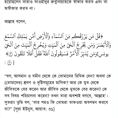
হয়েছিলেন তারাও তাওহীদুর রুবুবিয়্যাহকে স্বীকার করত এবং তা
অস্বীকার করত না।
আল্লাহ বলেন,
﴿قُلۡ مَن يَرۡزُقُكُم مِّنَ ٱلسَّمَآءِ وَٱلۡأَرۡضِ أَمَّن يَمۡلِكُ ٱلسَّمۡعَ
وَٱلۡأَبۡصَٰرَ وَمَن يُخۡرِجُ ٱلۡحَيَّ مِنَ ٱلۡمَيِّتِ وَيُخۡرِجُ ٱلۡمَيِّتَ مِنَ ٱلۡحَيِّ
يونس
وَمَن يُدَبِّرُ ٱلۡأَمۡرَۚ فَسَيَقُولُونَ ٱللَّهُۚ فَقُلۡ أَفَلَا تَتَّقُونَ ٣١﴾
[
٣١
:
]
“বল, আসমান ও যমীন থেকে কে তোমাদের রিযিক দেন? অথবা কে
(তোমাদের) শ্রবণ ও দৃষ্টিসমূহের মালিক? আর কে মৃত থেকে
জীবিতকে বের করেন আর জীবিত থেকে মৃতকে বের করেন? কে
সব বিষয় পরিচালনা করেন? তখন তারা অবশ্যই বলবে, ‘আল্লাহ’।
সুতরাং তুমি বল, ‘তার পরও কি তোমরা তাকওয়া অবলম্বন করবে
না?” [সূরা ইউনুস, আয়াত: ৩১]