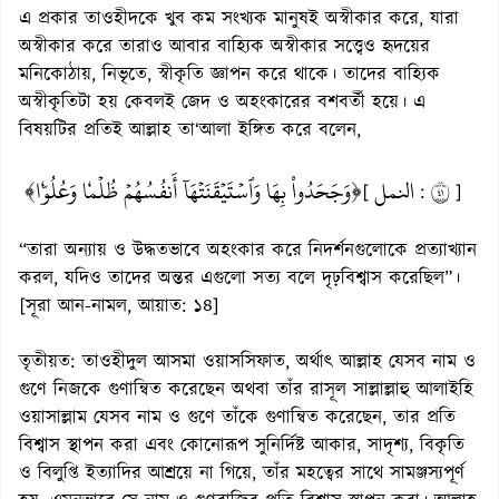
এ প্রকার তাওহীদকে খুব কম সংখ্যক মানুষই অস্বীকার করে, যারা
অস্বীকার করে তারাও আবার বাহ্যিক অস্বীকার সত্ত্বেও হৃদয়ের
মনিকোঠায়, নিভৃতে, স্বীকৃতি জ্ঞাপন করে থাকে। তাদের বাহ্যিক
অস্বীকৃতিটা হয় কেবলই জেদ ও অহংকারের বশবর্তী হয়ে। এ
বিষয়টির প্রতিই আল্লাহ তা‘আলা ইঙ্গিত করে বলেন,
﴿وَجَحَدُواْ بِهَا وَٱسۡتَيۡقَنَتۡهَآ أَنفُسُهُمۡ ظُلۡمٗا وَعُلُوّٗا﴾
النمل
١٤
[
:
]
“তারা অন্যায় ও উদ্ধতভাবে অহংকার করে নিদর্শনগুলোকে প্রত্যাখ্যান
করল, যদিও তাদের অন্তর এগুলো সত্য বলে দৃঢ়বিশ্বাস করেছিল”।
[সূরা আন-নামল, আয়াত: ১৪]
তৃতীয়ত: তাওহীদুল আসমা ওয়াসসিফাত, অর্থাৎ আল্লাহ যেসব নাম ও
গুণে নিজকে গুণান্বিত করেছেন অথবা তাঁর রাসূল সাল্লাল্লাহু আলাইহি
ওয়াসাল্লাম যেসব নাম ও গুণে তাঁকে গুণান্বিত করেছেন, তার প্রতি
বিশ্বাস স্থাপন করা এবং কোনোরূপ সুনির্দিষ্ট আকার, সাদৃশ্য, বিকৃতি
ও বিলুপ্তি ইত্যাদির আশ্রয়ে না গিয়ে, তাঁর মহত্বের সাথে সামঞ্জস্যপূর্ণ