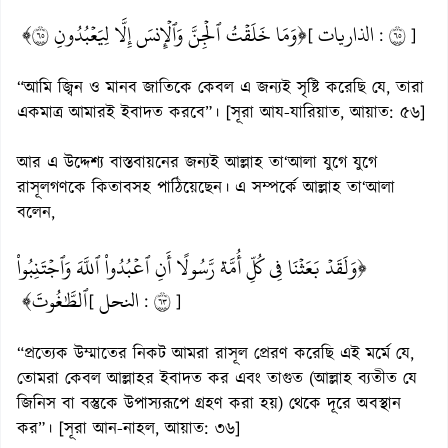
﴿وَمَا خَلَقۡتُ ٱلۡجِنَّ وَٱلۡإِنسَ إِلَّا لِيَعۡبُدُونِ ٥٦﴾
الذاريات
٥٦
[
:
]
“আমি জ্বিন ও মানব জাতিকে কেবল এ জন্যই সৃষ্টি করেছি যে, তারা
একমাত্র আমারই ইবাদত করবে”। [সূরা আয-যারিয়াত, আয়াত: ৫৬]
আর এ উদ্দেশ্য বাস্তবায়নের জন্যই আল্লাহ তা‘আলা যুগে যুগে
রাসূলগণকে কিতাবসহ পাঠিয়েছেন। এ সম্পর্কে আল্লাহ তা‘আলা
বলেন,
﴿وَلَقَدۡ بَعَثۡنَا فِي كُلِّ أُمَّةٖ رَّسُولًا أَنِ ٱعۡبُدُواْ ٱللَّهَ وَٱجۡتَنِبُواْ
ٱلطَّٰغُوتَ﴾
النحل
٣٦
[
:
]
“প্রত্যেক উম্মাতের নিকট আমরা রাসূল প্রেরণ করেছি এই মর্মে যে,
তোমরা কেবল আল্লাহর ইবাদত কর এবং তাগুত (আল্লাহ ব্যতীত যে
জিনিস বা বস্তুকে উপাস্যরূপে গ্রহণ করা হয়) থেকে দূরে অবস্থান
কর”। [সূরা আন-নাহল, আয়াত: ৩৬]