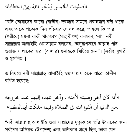
الصلوات الخمس يَمْحُوا اللهُ بهنّ الخطايا»
“যদি তোমাদের কারো (বাড়ীর) দরজার সামনে প্রবাহমান নদী থাকে
এবং তাতে প্রত্যেক দিন পাঁচবার গোসল করে, তাহলে কি তার
(শরীরে) ময়লা বাকী থাকবে? (সাহাবীগণ) বললেন, ‘না’। নবী
সাল্লাল্লাহু আলাইহি ওয়াসাল্লাম বললেন, ‘অনুরূপভাবে আল্লাহ পাঁচ
ওয়াক্ত সালাতের দ্বারা (বান্দার) গুনাহকে মিটিয়ে দেন”। [সহীহ বুখারী
ও মুসলিম।]
এ বিষয়ে নবী সাল্লাল্লাহু আলাইহি ওয়াসাল্লাম হতে আরো হাদীস
বর্ণিত হয়েছে:
«أنه كان آخر وصيته لأمته، وآخر عهده إليهم عند خروجه
من الدنيا أن اتّقوا الله في الصلاة وفيما ملكت أيمانُكم»
.
“নবী সাল্লাল্লাহু আলাইহি ওয়া সাল্লামের মৃত্যুকালে তাঁর উম্মাতের জন্য
সর্বশেষ অসিয়ত (উপদেশ) এবং অঙ্গীকার গ্রহণ ছিল, তারা যেন