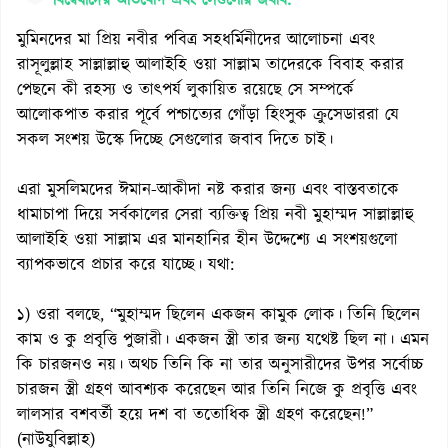
বিদ্বেষীদের অভিযোগ এবং সেগুলোর জবাব:
মুমিনদের মা প্রিয় নবীর পবিত্র সহধর্মিনীদের আলোচনা এবং
রাসূলুল্লাহ সাল্লাল্লাহু আলাইহি ওয়া সাল্লাম তাদেরকে বিবাহ করার
পেছনে কী রহস্য ও তাৎপর্য লুকায়িত রয়েছে সে সম্পর্কে
আলোকপাত করার পূর্বে পশ্চাত্যের গোঁড়া হিংসুক ক্রুসেডাররা যে
সকল সংশয় উস্কে দিচ্ছে সেগুলোর জবাব দিতে চাই।
এরা মুসলিমদের ঈমান-আকীদা নষ্ট করার জন্য এবং বাস্তবতাকে
ধামাচাপা দিয়ে সর্বকালের সেরা ব্যক্তিত্ব প্রিয় নবী মুহাম্মদ সাল্লাল্লাহু
আলাইহি ওয়া সাল্লাম এর মানহানির হীন উদ্দেশ্যে এ সংশয়গুলো
ব্যাপকভাবে প্রচার করে যাচ্ছে। যথা:
১) ওরা বলছে, “মুহাম্মদ ছিলেন একজন কামুক লোক। তিনি ছিলেন
কাম ও কু প্রবৃত্তি পুজারী। একজন স্ত্রী তার জন্য যথেষ্ট ছিল না। এমন
কি চারজনও নয়। অথচ তিনি কি না তার অনুসারীদের উপর সর্বোচ্চ
চারজন স্ত্রী গ্রহণ আবশ্যক করেছেন আর তিনি নিজে কু প্রবৃত্তি এবং
লালসার বশবর্তী হয়ে দশ বা ততোধিক স্ত্রী গ্রহণ করেছেন!”
(নাউযুবিল্লাহ)