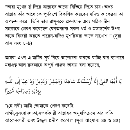
“তারা মুখের ফুঁ দিয়ে আল্লাহর আলো নিভিয়ে দিতে চায়। অথচ
আল্লাহ তাঁর আলোকে পূর্ণরূপে বিকশিত করবেন যদিও কাফেররা তা
অপছন্দ করে। তিনি তার রাসূলকে হেদায়াত এবং সঠিক দ্বীন
সহকারে প্রেরণ করেছেন যেনঅন্যান্য সকল ধর্ম ও মতাদর্শের উপর
তাকে বিজয়ী করতে পারেন-যদিও মুশরিকরা তাতে নাখোশ।” (সূরা
আস সফ: ৮-৯)
আমরা এখন এ মাটির সূর্য নিয়ে আলোচনা করতে যাচ্ছি যার ব্যাপারে
মহাগ্রন্থ আল কুরআনে অপূর্ব প্রাঞ্জল ভাষায় বলা হয়েছে,
يَا أَيُّهَا النَّبِيُّ إِنَّا أَرْسَلْنَاكَ شَاهِدًا وَمُبَشِّرًا وَنَذِيرًا وَدَاعِيًا إِلَى اللَّـهِ
بِإِذْنِهِ وَسِرَاجًا مُّنِيرًا
“(হে নবী) আমি তোমাকে প্রেরণ করেছি
সাক্ষী,সুসংবাদদাতা,সতর্ককারী আল্লাহর অনুমতিক্রমে তার প্রতি
আহ্বানকারী এবং উজ্জ্বল প্রদীপ স্বরূপ।” (সূরা আহযাব: ৪৪ ও ৪৫)