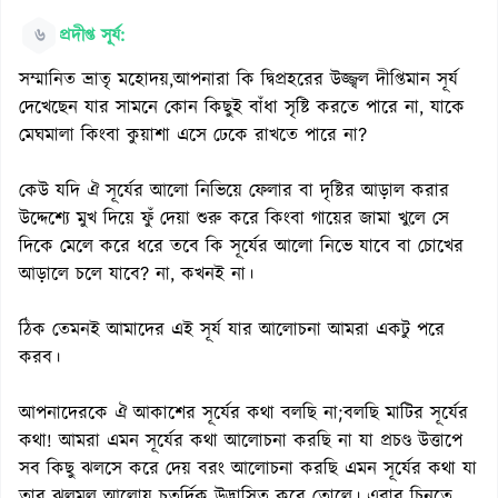
৬
প্রদীপ্ত সূর্য:
সম্মানিত ভ্রাতৃ মহোদয়,আপনারা কি দ্বিপ্রহরের উজ্জ্বল দীপ্তিমান সূর্য
দেখেছেন যার সামনে কোন কিছুই বাঁধা সৃষ্টি করতে পারে না, যাকে
মেঘমালা কিংবা কুয়াশা এসে ঢেকে রাখতে পারে না?
কেউ যদি ঐ সূর্যের আলো নিভিয়ে ফেলার বা দৃষ্টির আড়াল করার
উদ্দেশ্যে মুখ দিয়ে ফুঁ দেয়া শুরু করে কিংবা গায়ের জামা খুলে সে
দিকে মেলে করে ধরে তবে কি সূর্যের আলো নিভে যাবে বা চোখের
আড়ালে চলে যাবে? না, কখনই না।
ঠিক তেমনই আমাদের এই সূর্য যার আলোচনা আমরা একটু পরে
করব।
আপনাদেরকে ঐ আকাশের সূর্যের কথা বলছি না;বলছি মাটির সূর্যের
কথা! আমরা এমন সূর্যের কথা আলোচনা করছি না যা প্রচণ্ড উত্তাপে
সব কিছু ঝলসে করে দেয় বরং আলোচনা করছি এমন সূর্যের কথা যা
তার ঝলমল আলোয় চতুর্দিক উদ্ভাসিত করে তোলে। এবার চিনতে