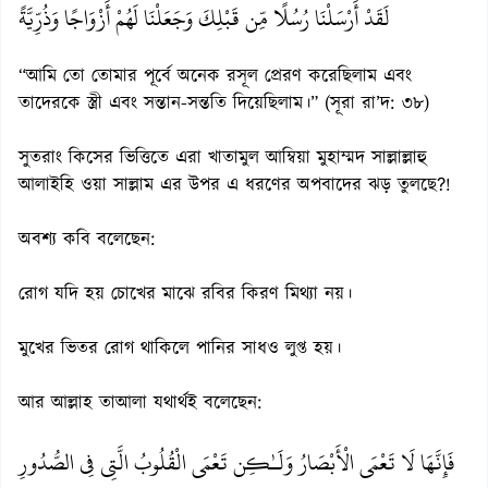
لَقَدْ أَرْسَلْنَا رُسُلًا مِّن قَبْلِكَ وَجَعَلْنَا لَهُمْ أَزْوَاجًا وَذُرِّيَّةً
“আমি তো তোমার পূর্বে অনেক রসূল প্রেরণ করেছিলাম এবং
তাদেরকে স্ত্রী এবং সন্তান-সন্ততি দিয়েছিলাম।” (সূরা রা’দ: ৩৮)
সুতরাং কিসের ভিত্তিতে এরা খাতামুল আম্বিয়া মুহাম্মদ সাল্লাল্লাহু
আলাইহি ওয়া সাল্লাম এর উপর এ ধরণের অপবাদের ঝড় তুলছে?!
অবশ্য কবি বলেছেন:
রোগ যদি হয় চোখের মাঝে রবির কিরণ মিথ্যা নয়।
মুখের ভিতর রোগ থাকিলে পানির সাধও লুপ্ত হয়।
আর আল্লাহ তাআলা যথার্থই বলেছেন:
فَإِنَّهَا لَا تَعْمَى الْأَبْصَارُ وَلَـٰكِن تَعْمَى الْقُلُوبُ الَّتِي فِي الصُّدُورِ