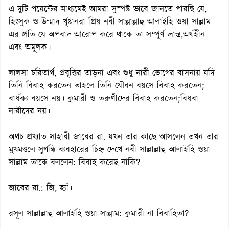
এ দুটি পয়েন্টের মাধ্যমেই আমরা সুস্পষ্ট ভাবে জানতে পারছি যে,
হিংসুক ও উম্মাদ খৃষ্টানরা প্রিয় নবী সাল্লাল্লাহু আলাইহি ওয়া সাল্লাম
এর প্রতি যে অপবাদ আরোপ করে থাকে তা সম্পূর্ণ ভ্রান্ত,অর্থহীন
এবং অমূলক।
লালসা চরিতার্থ, প্রবৃত্তির তাড়না এবং শুধু নারী ভোগের বাসনায় যদি
তিনি বিবাহ করতেন তাহলে তিনি যৌবন বয়সে বিবাহ করতেন;
বার্ধক্য বয়সে নয়। কুমারী ও তরুণীদের বিবাহ করতেন;বিধবা
নারীদের নয়।
অথচ প্রখ্যাত সাহাবী জাবের রা. যখন তার কাছে আসলেন তখন তার
মুখমণ্ডলে সুগন্ধি ব্যবহারের চিহ্ন দেখে নবী সাল্লাল্লাহু আলাইহি ওয়া
সাল্লাম তাকে বললেন: বিবাহ করেছ নাকি?
জাবের রা.: জি, হ্যাঁ।
রসূল সাল্লাল্লাহু আলাইহি ওয়া সাল্লাম: কুমারী না বিবাহিতা?