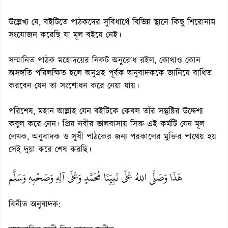
উল্লেখ্য যে, বইটিতে পাঠকদের সুবিধার্থে বিভিন্ন স্থানে কিছু শিরোনাম
সংযোজন করেছি যা মূল বইয়ে নেই।
সম্মানিত পাঠক মহোদয়ের নিকট অনুরোধ রইল, কোথাও কোন
অসঙ্গতি পরিলক্ষিত হলে অনুগ্রহ পূর্বক অনুবাদককে জানিয়ে বাধিত
করবেন যেন তা সংশোধন করে নেয়া যায়।
পরিশেষ, মহান আল্লাহ যেন বইটিকে কেবল তাঁর সন্তুষ্টির উদ্দেশ্য
কবুল করে নেন। প্রিয় নবীর ভালবাসায় সিক্ত এই কর্মটি যেন মূল
লেখক, অনুবাদক ও সুধী পাঠকের জন্য পরকালের মুক্তির পাথেয় হয়
সেই দুয়া করে শেষ করছি।
هَذَا وَصَلَّى اللهُ عَلَى نَبِيِّنَا مُحَمَّدٍ وَعَلَى آلِهِ وَصَحْبِهِ وَسَلَّم
বিনীত অনুবাদক: