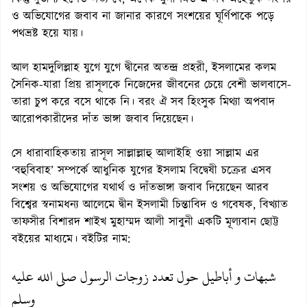
ও অভিযোগের জবাব না জানার কারণে সংশয়ের ঘূর্ণিপাকে পড়ে
পথভ্রষ্ট হয়ে যায়।
আল হামদুলিল্লাহ যুগে যুগে দ্বীনের অতন্দ্র প্রহরী, ইসলামের কলম
সৈনিক-যারা প্রিয় রাসূলকে নিজেদের জীবনের চেয়ে বেশী ভালবাসে-
তারা চুপ করে বসে থাকে নি। বরং ঐ সব হিংসুক মিথ্যা অপবাদ
আরোপকারীদের দাঁত ভাঙ্গা জবাব দিয়েছেন।
সে ধারাবাহিকতায় রাসূল সাল্লাল্লাহু আলাইহি ওয়া সাল্লাম এর
‘বহুবিবাহ’ সম্পর্কে আধুনিক যুগের ইসলাম বিদ্বেষী চক্রের এসব
সংশয় ও অভিযোগের যথার্থ ও দাঁতভাঙ্গা জবাব দিয়েছেন আরব
বিশ্বের স্বনামধন্য আলেমে দ্বীন ইসলামী চিন্তাবিদ ও গবেষক, বিখ্যাত
তাফসীর বিশারদ শাইখ মুহাম্মদ আলী সাবুনী একটি মূল্যবান ছোট্ট
বইয়ের মাধ্যমে। বইটির নাম:
شبهات و أباطيل حول تعدد زوجات الرسول صلى الله عليه
وسلم