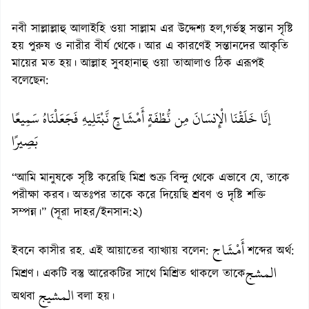
নবী সাল্লাল্লাহু আলাইহি ওয়া সাল্লাম এর উদ্দেশ্য হল,গর্ভস্থ সন্তান সৃষ্টি
হয় পুরুষ ও নারীর বীর্য থেকে। আর এ কারণেই সন্তানদের আকৃতি
মায়ের মত হয়। আল্লাহ সুবহানাহু ওয়া তাআলাও ঠিক এরূপই
বলেছেন:
إنَّا خَلَقْنَا الْإِنسَانَ مِن نُّطْفَةٍ أَمْشَاجٍ نَّبْتَلِيهِ فَجَعَلْنَاهُ سَمِيعًا
بَصِيرًا
“আমি মানুষকে সৃষ্টি করেছি মিশ্র শুক্র বিন্দু থেকে এভাবে যে, তাকে
পরীক্ষা করব। অতঃপর তাকে করে দিয়েছি শ্রবণ ও দৃষ্টি শক্তি
সম্পন্ন।” (সূরা দাহর/ইনসান:২)
أَمْشَاج
ইবনে কাসীর রহ. এই আয়াতের ব্যাখ্যায় বলেন:
শব্দের অর্থ:
المشج
মিশ্রণ। একটি বস্তু আরেকটির সাথে মিশ্রিত থাকলে তাকে
المشيج
অথবা
বলা হয়।