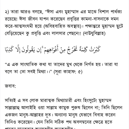
২) তারা আরও বলছে, “ঈসা এবং মুহাম্মাদ এর মাঝে বিশাল পার্থক্য
রয়েছে! ঈসা জীবন যাপন করেছেন প্রবৃত্তির কামনা-বাসনাকে দমন
করে-আত্মসংযমী হয়ে (অবিহবাহিত অবস্থায়)। পক্ষান্তরে মুহাম্মদ ছুটে
বেড়িয়েছেন কু প্রবৃত্তি এবং লালসার পেছনে!! (নাউযুবিল্লাহ)
كَبُرَتْ كَلِمَةً تَخْرُجُ مِنْ أَفْوَاهِهِمْ ۚ إِن يَقُولُونَ إِلَّا كَذِبًا
“এ এক সাংঘাতিক কথা যা তাদের মুখ থেকে নির্গত হয়। তারা যা
বলে তা তো সবই মিথ্যা।।” (সূরা কাহাফ: ৫)
জবাব:
সত্যিই এ সব লোক মারাত্মক মিথ্যাচারী এবং হিংসুটে! মুহাম্মদ
সাল্লাল্লাহু আলাইহি ওয়া সাল্লাম কামুক পুরুষ ছিলেন না; তিনি ছিলেন
একজন মানুষ-আল্লাহর দূত। অন্যান্য মানুষ যেভাবে বিবাহ করেন
তিনিও করেছেন। যেন তিনি সঠিক পথ অবলম্বনের ক্ষেত্রে হতে