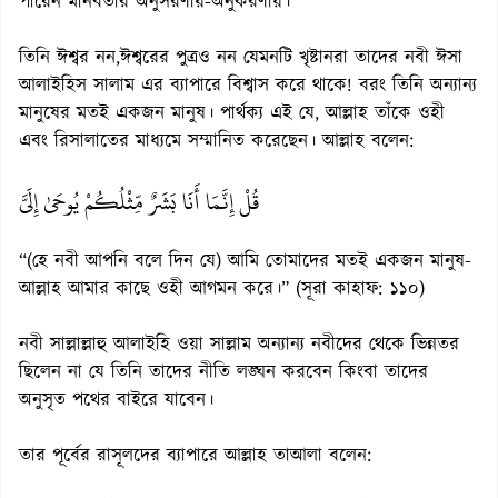
পারেন মানবতার অনুসরণীয়-অনুকরণীয়।
তিনি ঈশ্বর নন,ঈশ্বরের পুত্রও নন যেমনটি খৃষ্টানরা তাদের নবী ঈসা
আলাইহিস সালাম এর ব্যাপারে বিশ্বাস করে থাকে! বরং তিনি অন্যান্য
মানুষের মতই একজন মানুষ। পার্থক্য এই যে, আল্লাহ তাঁকে ওহী
এবং রিসালাতের মাধ্যমে সম্মানিত করেছেন। আল্লাহ বলেন:
قُلْ إِنَّمَا أَنَا بَشَرٌ مِّثْلُكُمْ يُوحَىٰ إِلَيَّ
“(হে নবী আপনি বলে দিন যে) আমি তোমাদের মতই একজন মানুষ-
আল্লাহ আমার কাছে ওহী আগমন করে।” (সূরা কাহাফ: ১১০)
নবী সাল্লাল্লাহু আলাইহি ওয়া সাল্লাম অন্যান্য নবীদের থেকে ভিন্নতর
ছিলেন না যে তিনি তাদের নীতি লঙ্ঘন করবেন কিংবা তাদের
অনুসৃত পথের বাইরে যাবেন।
তার পূর্বের রাসূলদের ব্যাপারে আল্লাহ তাআলা বলেন: