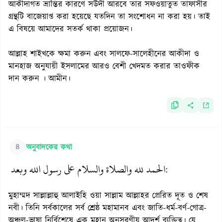
আকীদাগত ভ্রান্তির কারণে সউদী আরবে তার সফওয়াতুত তাফাসীর
গ্রন্থটি বাজেয়াপ্ত করা হয়েছে যতদিন তা সংশোধন না করা হয়। তাই
এ বিষয়ে আমাদের সতর্ক থাকা প্রয়োজন।
আল্লাহ শাইখকে ক্ষমা করুন এবং সালফে-সালেহীনের আকীদা ও
মানহাজ অনুযায়ী ইসলামের আরও বেশী খেদমত করার তাওফীক
দান করুন । আমীন।
৪
অনুবাদকের কথা
الحمد لله والصلاة والسلام على رسول الله وبعد
:
মুহাম্মদ সাল্লাল্লাহু আলাইহি ওয়া সাল্লাম আল্লাহর প্রেরিত দূত ও শেষ
নবী। তিনি সর্বকালের সর্ব শ্রেষ্ঠ মহামানব এবং জাতি-ধর্ম-বর্ণ-গোত্র-
অঞ্চল-ভাষা নির্বিশেষে এক মহান অনুসরণীয় আদর্শ ব্যক্তিত্ব। যে