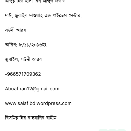
আব্দুল্লাহিল হাদী বিন আব্দুল জলীল
দাঈ, জুবাইল দাওয়াহ এন্ড গাইডেন্স সেন্টার,
সউদী আরব
তারিখ: ৮/১১/২০১৬ইং
জুবাইল, সউদী আরব
+966571709362
Abuafnan12@gmail.com
www.salafibd.wordpress.com
বিসমিল্লাহির রাহমানির রাহীম