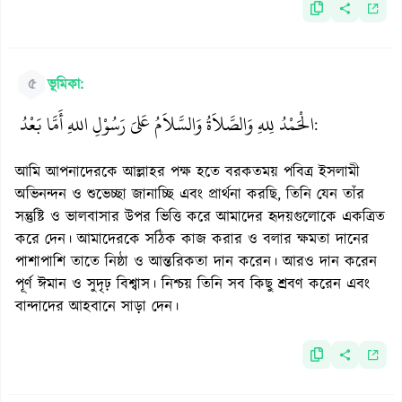
৫
ভূমিকা:
الْحَمْدُ لِلهِ وَالصَّلاَةُ وَالسَّلاَمُ عَلىَ رَسُوْلِ اللهِ أَمَّا بَعْدُ
:
আমি আপনাদেরকে আল্লাহর পক্ষ হতে বরকতময় পবিত্র ইসলামী
অভিনন্দন ও শুভেচ্ছা জানাচ্ছি এবং প্রার্থনা করছি, তিনি যেন তাঁর
সন্তুষ্টি ও ভালবাসার উপর ভিত্তি করে আমাদের হৃদয়গুলোকে একত্রিত
করে দেন। আমাদেরকে সঠিক কাজ করার ও বলার ক্ষমতা দানের
পাশাপাশি তাতে নিষ্ঠা ও আন্তরিকতা দান করেন। আরও দান করেন
পূর্ণ ঈমান ও সুদৃঢ় বিশ্বাস। নিশ্চয় তিনি সব কিছু শ্রবণ করেন এবং
বান্দাদের আহবানে সাড়া দেন।