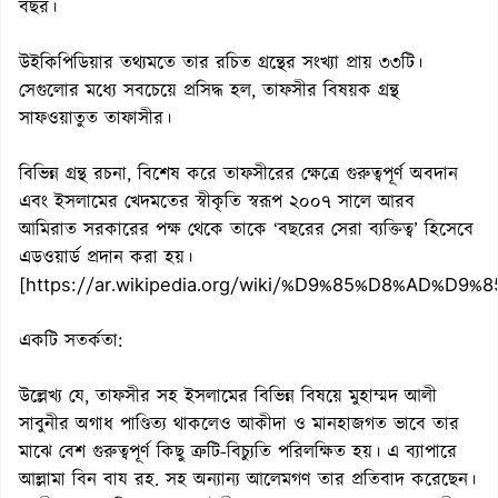
বছর।
উইকিপিডিয়ার তথ্যমতে তার রচিত গ্রন্থের সংখ্যা প্রায় ৩৩টি।
সেগুলোর মধ্যে সবচেয়ে প্রসিদ্ধ হল, তাফসীর বিষয়ক গ্রন্থ
সাফওয়াতুত তাফাসীর।
বিভিন্ন গ্রন্থ রচনা, বিশেষ করে তাফসীরের ক্ষেত্রে গুরুত্বপূর্ণ অবদান
এবং ইসলামের খেদমতের স্বীকৃতি স্বরূপ ২০০৭ সালে আরব
আমিরাত সরকারের পক্ষ থেকে তাকে ‘বছরের সেরা ব্যক্তিত্ব’ হিসেবে
এডওয়ার্ড প্রদান করা হয়।
[https://ar.wikipedia.org/wiki/%D9%85%D8%A
একটি সতর্কতা:
উল্লেখ্য যে, তাফসীর সহ ইসলামের বিভিন্ন বিষয়ে মুহাম্মদ আলী
সাবুনীর অগাধ পাণ্ডিত্য থাকলেও আকীদা ও মানহাজগত ভাবে তার
মাঝে বেশ গুরুত্বপূর্ণ কিছু ত্রুটি-বিচ্যুতি পরিলক্ষিত হয়। এ ব্যাপারে
আল্লামা বিন বায রহ. সহ অন্যান্য আলেমগণ তার প্রতিবাদ করেছেন।