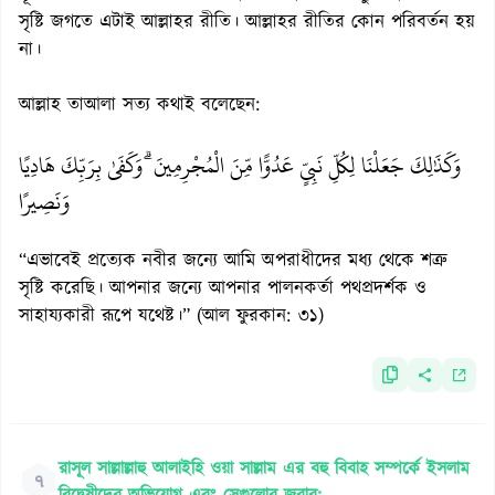
সৃষ্টি জগতে এটাই আল্লাহর রীতি। আল্লাহর রীতির কোন পরিবর্তন হয়
না।
আল্লাহ তাআলা সত্য কথাই বলেছেন:
وَكَذَٰلِكَ جَعَلْنَا لِكُلِّ نَبِيٍّ عَدُوًّا مِّنَ الْمُجْرِمِينَ ۗ وَكَفَىٰ بِرَبِّكَ هَادِيًا
وَنَصِيرًا
“এভাবেই প্রত্যেক নবীর জন্যে আমি অপরাধীদের মধ্য থেকে শত্রু
সৃষ্টি করেছি। আপনার জন্যে আপনার পালনকর্তা পথপ্রদর্শক ও
সাহায্যকারী রূপে যথেষ্ট।” (আল ফুরকান: ৩১)
রাসূল সাল্লাল্লাহু আলাইহি ওয়া সাল্লাম এর বহু বিবাহ সম্পর্কে ইসলাম
৭