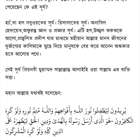
পেরেছেন কে এই সূর্য?
হ্যাঁ,তা হল নবুওয়তের সূর্য। রিসালাতের সূর্য। অনাবিল
হেদায়েত,অফুরন্ত জ্ঞান ও প্রজ্ঞার সূর্য। এটি হল,উজ্জ্বল ঝকঝকে
আলো,প্রজ্বলিত প্রদীপ যার মাধ্যমে মহীয়ান আল্লাহ মানব জীবনের
দুর্ভাগ্যের কালিমাকে মুছে দিয়ে মানুষকে বের করে আনেন অন্ধকার
হতে আলোর পথে।
সেই সূর্য প্রিয়নবী মুহাম্মদ সাল্লাল্লাহু আলাইহি ওয়া সাল্লাম এর ব্যক্তি
সত্তা।
মহান আল্লাহ যথার্থই বলেছেন:
يُرِيدُونَ لِيُطْفِئُوا نُورَ اللَّـهِ بِأَفْوَاهِهِمْ وَاللَّـهُ مُتِمُّ نُورِهِ وَلَوْ كَرِهَ
الْكَافِرُونَ -هُوَ الَّذِي أَرْسَلَ رَسُولَهُ بِالْهُدَىٰ وَدِينِ الْحَقِّ لِيُظْهِرَهُ عَلَى
الدِّينِ كُلِّهِ وَلَوْ كَرِهَ الْمُشْرِكُونَ