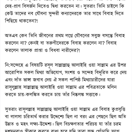
দেহ-প্রাণ বিসর্জন দিতেও দ্বিধা করতেন না। সুতরাং তিনি চাইলে কি
কেউ তাদের নব যৌবনা সুন্দরী কন্যাদেরকে তার সাথে বিবাহ দিতে
পিছিয়ে থাকতেন?!
অতএব কেন তিনি জীবনের প্রথম লগ্নে যৌবনের সবুজ বসন্তে বিবাহ
করলেন না? কেনই বা তরুণীদেরকে বিবাহ করলেন না? বিবাহ
করলেন তালাক প্রাপ্তা ও বিধবা নারীদের?!
নি:সন্দেহে এ বিষয়টি রসূল সাল্লাল্লাহু আলাইহি ওয়া সাল্লাম এর উপর
আরোপিত সকল মিথ্যা অভিযোগ, সংশয় ও সন্দেহ বিদূরিত করে দেয়
এবং দাঁত ভাঙ্গা জবাব দেয় ঐ সকল পাপিষ্ঠ মিথ্যাচারীদের যারা
রাসূলুল্লাহ সাল্লাল্লাহু আলাইহি ওয়া সাল্লাম এর পবিত্রতাকে মলিন
করতে চায়-কলঙ্কিত করতে চায় তাঁর নিষ্কলঙ্ক সত্তাকে।
সুতরাং রাসূলল্লাহ সাল্লাল্লাহু আলাইহি ওয়া সাল্লাম এর বিবাহ কুপ্রবৃত্তি
বা লালসা চরিতার্থ করার উদ্দেশ্যে ছিল না বরং এর পেছনে ছিল অতি
উন্নত ও মহৎ লক্ষ্য-উদ্দেশ্য। ছিল বিচক্ষণতার পরিচয় যা তাঁর চরম
দুশমনরাও স্বীকার করতে বাধ্য হবে যদি তারা অন্ধ গোঁড়ামি ত্যাগ