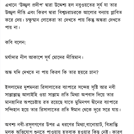
এখানে ‘উজ্জ্বল প্রদীপ’ দ্বারা উদ্দেশ্য হল নবুওয়তের সূর্য যা তার
উজ্জ্বল দীপ্তি এবং কিরণ দ্বারা বিশ্বচরাচরকে আলোর বন্যায় প্লাবিত
করে দেয়। চক্ষুষ্মান লোকেরা তা দেখতে পায় কিন্তু অন্ধরা দেখতে
পায় না।
কবি বলেন:
মর্যাদার নীল আকাশে সূর্য মোদের দীপ্তিমান।
অন্ধ যদি দেখতে না পায় কিরণ কি তার হয়রে ম্লান?
ইসলামের দুশমনরা রিসালাতের ব্যাপারে সন্দেহ সৃষ্টি আর নবী
সাল্লাল্লাহু আলাইহি ওয়া সাল্লাম প্রতি মিথ্যা অপবাদ দিয়ে তার
মানহানির অপচেষ্টায় রত রয়েছে যাতে মুমিনগণ দ্বীনের ব্যাপারে
সন্দিহান হয়ে তার রিসালাতের প্রতি ঈমান থেকে দূরে সরে যায়।
অবশ্য নবী-রসূলগণের উপর এ ধরণের মিথ্যা,বানোয়াট, বিভ্রান্তি
মূলক অভিযোগ শুনতে পাওয়ায় হতবাক হওয়ার কিছু নেই। কারণ