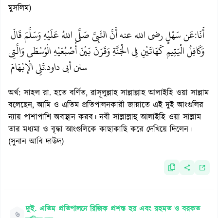
মুসলিম)
أَنَا
عَن سَهْلٍ رضي الله عنه أَنَّ النَّبِيَّ صَلَّى اللهُ عَلَيْهِ وَسَلَّمَ قَالَ
:
وَكَافِلُ الْيَتِيمِ كَهَاتَيْنِ فِي الْجَنَّةِ وَقَرَنَ بَيْنَ أُصْبُعَيْهِ الْوُسْطَى وَالَّتِي
سنن أبي داود
تَلِي الْإِبْهَامَ
.
অর্থ: সাহল রা. হতে বর্ণিত, রাসূলুল্লাহ সাল্লাল্লাহ আলাইহি ওয়া সাল্লাম
বলেছেন, আমি ও এতিম প্রতিপালনকারী জান্নাতে এই দুই আংগুলির
ন্যায় পাশাপাশি অবস্থান করব। নবী সাল্লাল্লাহু আলাইহি ওয়া সাল্লাম
তার মধ্যমা ও বৃদ্ধা আংগুলিকে কাছাকাছি করে দেখিয়ে দিলেন।
(সুনান আবি দাউদ)
দুই. এতিম প্রতিপালনে রিজিক প্রশস্ত হয় এবং রহমত ও বরকত
৬