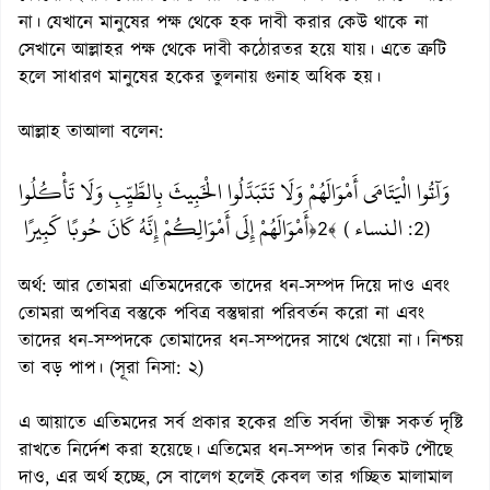
না। যেখানে মানুষের পক্ষ থেকে হক দাবী করার কেউ থাকে না
সেখানে আল্লাহর পক্ষ থেকে দাবী কঠোরতর হয়ে যায়। এতে ত্রুটি
হলে সাধারণ মানুষের হকের তুলনায় গুনাহ অধিক হয়।
আল্লাহ তাআলা বলেন:
وَآَتُوا الْيَتَامَى أَمْوَالَهُمْ وَلَا تَتَبَدَّلُوا الْخَبِيثَ بِالطَّيِّبِ وَلَا تَأْكُلُوا
النساء
أَمْوَالَهُمْ إِلَى أَمْوَالِكُمْ إِنَّهُ كَانَ حُوبًا كَبِيرًا
﴿2﴾ (
:2)
অর্থ: আর তোমরা এতিমদেরকে তাদের ধন-সম্পদ দিয়ে দাও এবং
তোমরা অপবিত্র বস্তুকে পবিত্র বস্তুদ্বারা পরিবর্তন করো না এবং
তাদের ধন-সম্পদকে তোমাদের ধন-সম্পদের সাথে খেয়ো না। নিশ্চয়
তা বড় পাপ। (সূরা নিসা: ২)
এ আয়াতে এতিমদের সর্ব প্রকার হকের প্রতি সর্বদা তীক্ষ্ণ সকর্ত দৃষ্টি
রাখতে নির্দেশ করা হয়েছে। এতিমের ধন-সম্পদ তার নিকট পৌছে
দাও, এর অর্থ হচ্ছে, সে বালেগ হলেই কেবল তার গচ্ছিত মালামাল