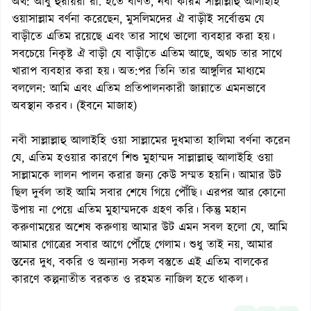
অর্থ: আবু হুরায়রা রা. হতে বর্ণিত, নবী করিম সাল্লাল্লাহু আলাইহি
ওয়াসাল্লাম বর্ণনা করেছেন, মুসলিমদের ঐ বাড়ীই সর্বোত্তম যে
বাড়ীতে এতিম রয়েছে এবং তার সাথে ভালো ব্যবহার করা হয়।
সবচেয়ে নিকৃষ্ট ঐ বাড়ী যে বাড়ীতে এতিম আছে, অথচ তার সাথে
খারাপ ব্যবহার করা হয়। অত:পর তিনি তার আঙ্গুলির মাধ্যমে
বললেন: আমি এবং এতিম প্রতিপালনকারী জান্নাতে এমনভাবে
অবস্থান করব। (ইবনে মাজাহ)
নবী সাল্লাল্লাহু আলাইহি ওয়া সাল্লামের দুধমাতা হালিমা বর্ণনা করেন
যে, এতিম হওয়ার কারণে শিশু মুহাম্মদ সাল্লাল্লাহু আলাইহি ওয়া
সাল্লামকে লালন পালন করার জন্য কেউ সম্মত হয়নি। আমার উট
ছিল দুর্বল তাই আমি সবার শেষে গিয়ে পৌঁছি। এরপর আর কোনো
উপায় না পেয়ে এতিম মুহাম্মদকে গ্রহণ করি। কিন্তু মহান
করুণাময়ের অশেষ করুণায় আমার উট এমন সবল হলো যে, আমি
আমার গোত্রের সবার আগে পৌঁছে গেলাম। শুধু তাই নয়, আমার
স্তনের দুধ, বকরি ও অন্যান্য সকল বস্তুতে এই এতিম বালকের
কারণে কল্পনাতীত বরকত ও রহমত নাজিল হতে থাকল।