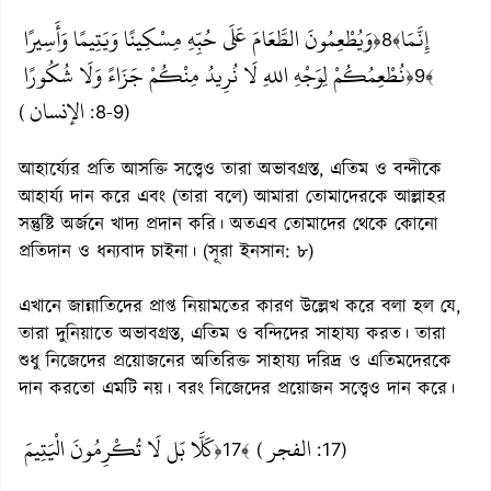
إِنَّمَا
وَيُطْعِمُونَ الطَّعَامَ عَلَى حُبِّهِ مِسْكِينًا وَيَتِيمًا وَأَسِيرًا
﴿8﴾
نُطْعِمُكُمْ لِوَجْهِ اللهِ لَا نُرِيدُ مِنْكُمْ جَزَاءً وَلَا شُكُورًا
﴿9﴾
الإنسان
(
:8-9)
আহার্য্যের প্রতি আসক্তি সত্ত্বেও তারা অভাবগ্রস্ত, এতিম ও বন্দীকে
আহার্য্য দান করে এবং (তারা বলে) আমারা তোমাদেরকে আল্লাহর
সন্তুষ্টি অর্জনে খাদ্য প্রদান করি। অতএব তোমাদের থেকে কোনো
প্রতিদান ও ধন্যবাদ চাইনা। (সূরা ইনসান: ৮)
এখানে জান্নাতিদের প্রাপ্ত নিয়ামতের কারণ উল্লেখ করে বলা হল যে,
তারা দুনিয়াতে অভাবগ্রস্ত, এতিম ও বন্দিদের সাহায্য করত। তারা
শুধু নিজেদের প্রয়োজনের অতিরিক্ত সাহায্য দরিদ্র ও এতিমদেরকে
দান করতো এমটি নয়। বরং নিজেদের প্রয়োজন সত্ত্বেও দান করে।
الفجر
كَلَّا بَل لَا تُكْرِمُونَ الْيَتِيمَ
﴿17﴾ (
:17)