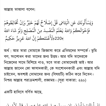
আল্লাহ তাআলা বলেন:
وَيَسْأَلُونَكَ عَنِ الْيَتَامَى قُلْ إِصْلَاحٌ لَهُمْ خَيْرٌ وَإِنْ تُخَالِطُوهُمْ
فَإِخْوَانُكُمْ وَاللهُ يَعْلَمُ الْمُفْسِدَ مِنَ الْمُصْلِحِ وَلَوْ شَاءَ اللهُ
لَأَعْنَتَكُمْ إِنَّ اللهَ عَزِيزٌ حَكِيمٌ
﴿220﴾
অর্থ : আর তারা তোমাকে জিজ্ঞাসা করে এতিমদের সম্পর্কে। তুমি
বল, সংশোধন করা তাদের জন্য উত্তম। আর যদি তাদেরকে
নিজেদের সাথে মিশিয়ে নাও, তবে তারা তোমাদেরই ভাই। আর
আল্লাহ জানেন কো ফাসাদকারী, কে সংশোধনকারী এবং আল্লাহ যদি
চাইতেন, অবশ্যই তোমাদের জন্য (বিষয়টি) কঠিন করে দিতেন।
নিশ্চয় আল্লাহ পরাক্রমশালী, প্রজ্ঞাময়। (সূরা বাকারা: ২২০)
একটি হাদিসে বর্ণিত আছে,
إني أراك
يا أبا ذر
إن رسول صلى الله عليه وسلم قال لأبي ذر
:
!