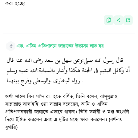
করা হচ্ছে:
৫
এক. এতিম প্রতিপালনে জান্নাতের উচ্চাসন লাভ হয়
قال رسول الله صلى
وعن سهل بن سعد رضي الله عنه قال
:
أنا وكافل اليتيم في الجنة هكذا وأشار بالسبابة
الله عليه وسلم
:
رواه البخاري
والوسطى وفر‍ج بينهما
.
.
অর্থ: সাহল বিন সা’দ রা. হতে বর্ণিত, তিনি বলেন, রাসূলুল্লাহ
সাল্লাল্লাহু আলাইহি ওয়া সাল্লাম বলেছেন, আমি ও এতিম
প্রতিপালনকারী জান্নাতে এভাবে থাকব। তিনি তর্জনী ও মধ্য অংগুলি
দিয়ে ইঙ্গিত করলেন এবং এ দুটির মধ্যে ফাক করলেন। (বর্ণনায়
বুখারি)