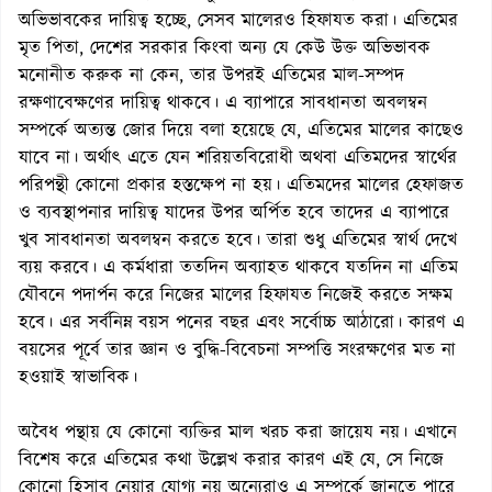
অভিভাবকের দায়িত্ব হচ্ছে, সেসব মালেরও হিফাযত করা। এতিমের
মৃত পিতা, দেশের সরকার কিংবা অন্য যে কেউ উক্ত অভিভাবক
মনোনীত করুক না কেন, তার উপরই এতিমের মাল-সম্পদ
রক্ষণাবেক্ষণের দায়িত্ব থাকবে। এ ব্যাপারে সাবধানতা অবলম্বন
সম্পর্কে অত্যন্ত জোর দিয়ে বলা হয়েছে যে, এতিমের মালের কাছেও
যাবে না। অর্থাৎ এতে যেন শরিয়তবিরোধী অথবা এতিমদের স্বার্থের
পরিপন্থী কোনো প্রকার হস্তক্ষেপ না হয়। এতিমদের মালের হেফাজত
ও ব্যবস্থাপনার দায়িত্ব যাদের উপর অর্পিত হবে তাদের এ ব্যাপারে
খুব সাবধানতা অবলম্বন করতে হবে। তারা শুধু এতিমের স্বার্থ দেখে
ব্যয় করবে। এ কর্মধারা ততদিন অব্যাহত থাকবে যতদিন না এতিম
যৌবনে পদার্পন করে নিজের মালের হিফাযত নিজেই করতে সক্ষম
হবে। এর সর্বনিম্ন বয়স পনের বছর এবং সর্বোচ্চ আঠারো। কারণ এ
বয়সের পূর্বে তার জ্ঞান ও বুদ্ধি-বিবেচনা সম্পত্তি সংরক্ষণের মত না
হওয়াই স্বাভাবিক।
অবৈধ পন্থায় যে কোনো ব্যক্তির মাল খরচ করা জায়েয নয়। এখানে
বিশেষ করে এতিমের কথা উল্লেখ করার কারণ এই যে, সে নিজে
কোনো হিসাব নেয়ার যোগ্য নয় অন্যেরাও এ সম্পর্কে জানতে পারে