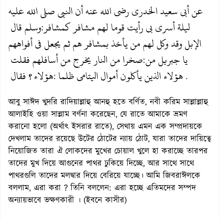
عن أبى سعيد الخدري رضي الله عنه أن النبى صلى الله عليه
ليلة أسري بي رأيت قوما لهم مشافر كمشافر
وسلم قال
:
الإبل وقد وكل لهم من يأخذ بمشافر هم ثم يجعل في أفواههم
يا جبريل من
صخرا من النار يخرج من أسافلهم فقلت
:
هؤلاء الذين يأكلون أموال اليتامى ظلما
هؤلاء؟ فقال
:
.
আবু সাঈদ খুদরি রাদিয়াল্লাহু আনহু হতে বর্ণিত, নবী করিম সাল্লাল্লাহু
আলাইহি ওয়া সাল্লাম বর্ণনা করেছেন, যে রাতে আমাকে ভ্রমণ
করানো হলো (অর্থাৎ ইসরার রাতে), সেথায় এমন এক সম্প্রদায়কে
দেখলাম তাদের রয়েছে উটের ঠোটের ন্যায় ঠোট, যারা তাদের দায়িত্বে
নিয়োজিত তারা ঐ লোকদের মুখের চোয়াল খুলে হা করাচ্ছে তারপর
তাদের মুখ দিয়ে আগুনের পাথর ঢুকিয়ে দিচ্ছে, আর সাথে সাথে
পাথরগুলি তাদের মলদ্বার দিয়ে বেরিয়ে যাচ্ছে। আমি জিবরাঈলকে
বললাম, এরা করা ? তিনি বললেন: এরা হচ্ছে এতিমদের সম্পদ
অন্যায়ভাবে ভক্ষণকারী । (ইবনে কাসীর)