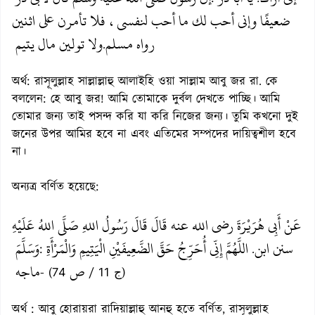
ضعيفًا وإني أحب لك ما أحب لنفسي، فلا تأمرن على اثنين
رواه مسلم
ولا تولين مال يتيم
.
অর্থ: রাসূলুল্লাহ সাল্লাল্লাহু আলাইহি ওয়া সাল্লাম আবু জর রা. কে
বললেন: হে আবু জর! আমি তোমাকে দুর্বল দেখতে পাচ্ছি। আমি
তোমার জন্য তাই পসন্দ করি যা করি নিজের জন্য। তুমি কখনো দুই
জনের উপর আমির হবে না এবং এতিমের সম্পদের দায়িত্বশীল হবে
না।
অন্যত্র বর্ণিত হয়েছে:
عَنْ أَبِي هُرَيْرَةَ رضي الله عنه قَالَ قَالَ رَسُولُ اللهِ صَلَّى اللهُ عَلَيْهِ
سنن ابن
اللَّهُمَّ إِنِّي أُحَرِّجُ حَقَّ الضَّعِيفَيْنِ الْيَتِيمِ وَالْمَرْأَةِ
وَسَلَّمَ
:
.
ص
ماجه
- (ج 11 /
74)
অর্থ : আবু হোরায়রা রাদিয়াল্লাহু আনহু হতে বর্ণিত, রাসূলুল্লাহ