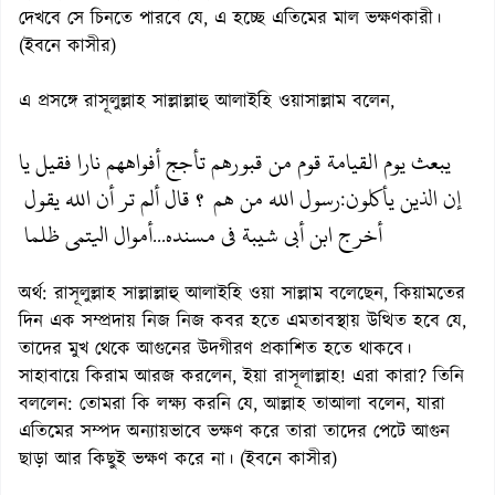
দেখবে সে চিনতে পারবে যে, এ হচ্ছে এতিমের মাল ভক্ষণকারী।
(ইবনে কাসীর)
এ প্রসঙ্গে রাসূলুল্লাহ সাল্লাল্লাহু আলাইহি ওয়াসাল্লাম বলেন,
يبعث يوم القيامة قوم من قبورهم تأجج أفواههم نارا فقيل يا
إن الذين يأكلون
رسول الله من هم ؟ قال ألم تر أن الله يقول
:
أخرج ابن أبى شيبة في مسنده
أموال اليتمى ظلما
...
অর্থ: রাসূলুল্লাহ সাল্লাল্লাহু আলাইহি ওয়া সাল্লাম বলেছেন, কিয়ামতের
দিন এক সম্প্রদায় নিজ নিজ কবর হতে এমতাবস্থায় উত্থিত হবে যে,
তাদের মুখ থেকে আগুনের উদগীরণ প্রকাশিত হতে থাকবে।
সাহাবায়ে কিরাম আরজ করলেন, ইয়া রাসূলাল্লাহ! এরা কারা? তিনি
বললেন: তোমরা কি লক্ষ্য করনি যে, আল্লাহ তাআলা বলেন, যারা
এতিমের সম্পদ অন্যায়ভাবে ভক্ষণ করে তারা তাদের পেটে আগুন
ছাড়া আর কিছুই ভক্ষণ করে না। (ইবনে কাসীর)