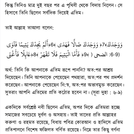
কিন্তু তিনিও মাত্র দুই বছর পর এ পৃথিবী থেকে বিদায় নিলেন। সে
হিসাবে তিনি ছিলেন সর্বদিক দিয়েই এতিম।
তাই আল্লাহ তাআলা বলেন:
وَوَجَدَكَ
وَوَجَدَكَ ضَالًّا فَهَدَى
أَلَمْ يَجِدْكَ يَتِيمًا فَآَوَى
﴿6﴾
﴿7﴾
الضحى
فَأَمَّا الْيَتِيمَ فَلَا تَقْهَرْ
عَائِلًا فَأَغْنَى
﴿8﴾
﴿9﴾ )
:6-9)
অর্থ: তিনি কি আপনাকে এতিম রূপে পাননি? অত:পর আশ্রয়
দিয়েছেন। তিনি আপনাকে পেয়েছেন পথহারা, অত:পর পথ প্রদর্শন
করেছেন। আপনাকে পেয়েছেন নি:স্ব, অত:পর অভাবমুক্ত করেছেন।
সুতরাং আপনি এতিমের প্রতি কঠোর হবেন না। (সূরা দুহা : ৬-৯)
একদিকে সর্বশ্রেষ্ঠ নবী ছিলেন এতিম, অপর দিকে এতিমরা হচ্ছে
সমাজের সবচেয়ে দুর্বল ও অসহায়। তাই তাদের প্রতি আল্লাহর
করুণা ও রহমত রয়েছে, বিধায় পবিত্র কোরআন ও হাদিসে এতিম
প্রতিপালনে বিশেষ ফজিলত বর্ণিত রয়েছে। নিম্নে তার কিছু বর্ণনা