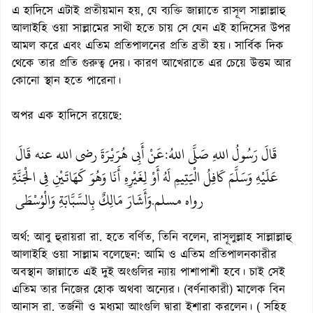
এ হাদিসে এটাই প্রতীয়মান হয়, যে ব্যক্তি জান্নাতে রাসূল সাল্লাল্লাহু
আলাইহি ওয়া সাল্লামের সাথী হতে চায় সে যেন এই হাদিসের উপর
আমল করে এবং এতিম প্রতিপালনের প্রতি ব্রতী হয়। সার্বিক দিক
থেকে তার প্রতি গুরুত্ব দেয়। কারণ আখেরাতে এর চেয়ে উত্তম আর
কোনো স্থান হতে পারেনা।
অপর এক হাদিসে রয়েছে:
قَالَ رَسُولُ اللهِ صَلَّى اللهُ
عَنْ أَبِي هُرَيْرَةَ رضي الله عنه قَالَ
:
عَلَيْهِ وَسَلَّمَ كَافِلُ الْيَتِيمِ لَهُ أَوْ لِغَيْرِهِ أَنَا وَهُوَ كَهَاتَيْنِ فِي الْجَنَّةِ
رواه مسلم
وَأَشَارَ مَالِكٌ بِالسَّبَّابَةِ وَالْوُسْطَى
.
অর্থ: আবু হুরায়রা রা. হতে বর্ণিত, তিনি বলেন, রাসূলুল্লাহ সাল্লাল্লাহু
আলাইহি ওয়া সাল্লাম বলেছেন: আমি ও এতিম প্রতিপালনকারীর
অবস্থান জান্নাতে এই দুই অংগুলির ন্যায় পাশাপাশী হবে। চাই সেই
এতিম তার নিজের হোক অথবা অন্যের। (বর্ণনাকারী) মালেক বিন
আনাস রা. তর্জনী ও মধ্যমা আংগুলি দ্বারা ইশারা করলেন। ( সহিহ