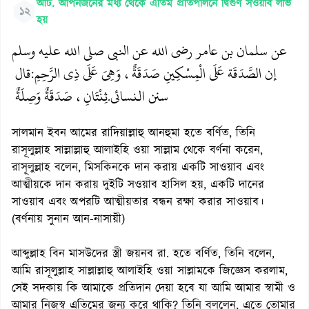
আট. আপনজনের মধ্য থেকে এতিম প্রতিপালনে দ্বিগুণ সওয়াব লাভ
১২
হয়
عن سلمان بن عامر رضي الله عن النبي صلى الله عليه وسلم
إن الصَّدَقَة عَلَى الْمِسْكِينِ صَدَقَةٌ، وَهِيَ عَلَى ذِي الرَّحِمِ
قال
:
سنن النسائي
ثِنْتَانِ، صَدَقَةٌ وَصِلَةٌ
.
সালমান ইবন আমের রাদিয়াল্লাহু আনহুমা হতে বর্ণিত, তিনি
রাসূলুল্লাহ সাল্লাল্লাহু আলাইহি ওয়া সাল্লাম থেকে বর্ণনা করেন,
রাসূলুল্লাহ বলেন, মিসকিনকে দান করায় একটি সাওয়াব এবং
আত্মীয়কে দান করায় দুইটি সওয়াব হাসিল হয়, একটি দানের
সাওয়াব এবং অপরটি আত্মীয়তার বন্ধন রক্ষা করার সাওয়াব।
(বর্ণনায় সুনান আন-নাসায়ী)
আব্দুল্লাহ বিন মাসউদের স্ত্রী জয়নব রা. হতে বর্ণিত, তিনি বলেন,
আমি রাসূলুল্লাহ সাল্লাল্লাহু আলাইহি ওয়া সাল্লামকে জিজ্ঞেস করলাম,
সেই সদকায় কি আমাকে প্রতিদান দেয়া হবে যা আমি আমার স্বামী ও
আমার নিজস্ব এতিমের জন্য করে থাকি? তিনি বললেন, এতে তোমার