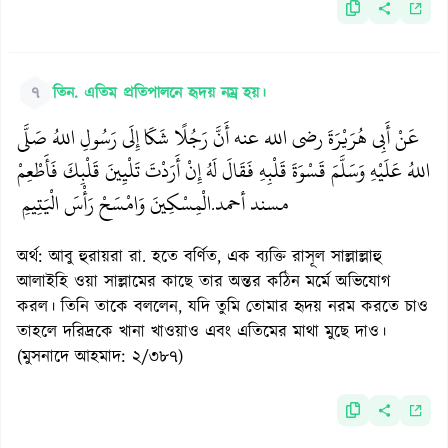
৭
তিন. এতিম প্রতিপালনে হৃদয় নম্র হয়।
عَنْ أَبِي هُرَيْرَةَ رضي الله عنه أَنَّ رَجُلًا شَكَا إِلَى رَسُولِ اللهُ صَلَّى
اللهُ عَلَيْهِ وَسَلَّمَ قَسْوَةَ قَلْبِهِ فَقَالَ لَهُ إِنْ أَرَدْتَ تَلْيِينَ قَلْبِكَ فَأَطْعِمْ
مسند أحمد
الْمِسْكِينَ وَامْسَحْ رَأْسَ الْيَتِيمِ
.
অর্থ: আবু হুরায়রা রা. হতে বর্ণিত, এক ব্যক্তি রাসূল সাল্লাল্লাহু
আলাইহি ওয়া সাল্লামের কাছে তার অন্তর কঠিন মর্মে অভিযোগ
করল। তিনি তাকে বললেন, যদি তুমি তোমার হৃদয় নরম করতে চাও
তাহলে দরিদ্রকে খানা খাওয়াও এবং এতিমের মাথা মুছে দাও।
(মুসনাদে আহমাদ: ২/৩৮৭)