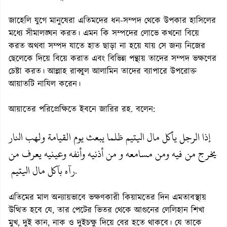
জাহেলি যুগে মানুষেরা এতিমদের ধন-সম্পদ থেকে উপকার হাসিলের
মধ্যে সীমালঙ্ঘন করত। এমন কি সম্পদের লোভে কখনো বিয়ে
করত অথবা সম্পদ যাতে হাত ছাড়া না হয়ে যায় সে জন্য নিজের
ছেলেকে দিয়ে বিয়ে করাত এবং বিভিন্ন পন্থায় তাদের সম্পদ ভক্ষণের
চেষ্টা করত। আল্লাহ রাব্বুল আলামিন তাদের ব্যাপারে উপরোক্ত
আয়াতটি নাযিল করেন।
আয়াতের পরিপ্রেক্ষিতে ইবনে জারির রহ. বলেন:
إذا الرجل يأكل مال اليتيم ظلما يبعث يوم القيامة ولهب النار
يخرج من فيه ومن مسامعه و من أذنيه وأنفه وعينيه يعرف من
رآه بآكل مال اليتيم
.
এতিমের মাল অন্যায়ভাবে ভক্ষণকারী কিয়ামতের দিন এমতাবস্থায়
উত্থিত হবে যে, তার পেটের ভিতর থেকে আগুনের লেলিহান শিখা
মুখ, দুই কান, নাক ও দুইচক্ষু দিয়ে বের হতে থাকবে। যে তাকে