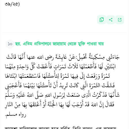
৩৯/২৫)
১০
ছয়. এতিম প্রতিপালনে জাহান্নাম থেকে মুক্তি পাওয়া যায়
جَاءَتْنِي مِسْكِينَةٌ تَحْمِلُ
عَنْ عَائِشَةَ رضي الله عنها أَنَّهَا قَالَتْ
:
ابْنَتَيْنِ لَهَا فَأَطْعَمْتُهَا ثَلَاثَ تَمَرَاتٍ فَأَعْطَتْ كُلَّ وَاحِدَةٍ مِنْهُمَا
تَمْرَةً وَرَفَعَتْ إِلَى فِيهَا تَمْرَةً لِتَأْكُلَهَا فَاسْتَطْعَمَتْهَا ابْنَتَاهَا
فَشَقَّتْ التَّمْرَةَ الَّتِي كَانَتْ تُرِيدُ أَنْ تَأْكُلَهَا بَيْنَهُمَا فَأَعْجَبَنِي
شَأْنُهَا فَذَكَرْتُ الَّذِي صَنَعَتْ لِرَسُولِ اللهِ صَلَّى اللهُ عَلَيْهِ وَسَلَّمَ
فَقَالَ إِنَّ اللهَ قَدْ أَوْجَبَ لَهَا بِهَا الْجَنَّةَ أَوْ أَعْتَقَهَا بِهَا مِنْ النَّارِ
رواه مسلم
.