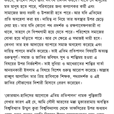
করবে, উপদেশ দিবে এবং সৎপথ প্রদর্শন করবে। যাতে সে মানুষের
মত মানুষ হতে পারে, পরিবারের জন্য কল্যাণকর কর্মী এবং
সামাজের জন্য দরদী ও উপকারী হতে পারে। আর যদি এতিমের
প্রতি অবহেলা করা হয়। দায়িত্ব না নিয়ে তার অবস্থার উপর ছেড়ে
দেয়া হয়। তার যদি কোনো পথ প্রদর্শক ও রক্ষণাবেক্ষণকারী না
থাকে, তাহলে সে বিপথগামী হয়ে যেতে পারে। পরিশেষে সমাজের
বোঝা হয়ে দাঁড়াতে পারে। আর সে ক্ষেত্রে এ সমাজই দায়ী হবে।
কেননা তার হক আদায়ের ব্যাপারে সমাজ অবহেলা করেছে এবং
দায়িত্ব পালনে কমতি করেছে। তাই এতিম প্রতিপালন বিষয়টি অত্যন্ত
গুরুত্বপূর্ণ। সমাজ ও জাতির ভবিষ্যৎ সুখ ও শান্তিময় হওয়া এ
বিষয়ের উপর নির্ভরশীল। তাই দুনিয়া ও আখেরাতের শান্তির বার্তা
আনয়নকারী ইসলাম এ বিষয়ে বিশেষ গুরুত্ব আরোপ করেছে। আল্লাহ
রাব্বুল আলামিন তার প্রিয় হাবিবকে শিক্ষক, পথপ্রদর্শক ও এই
জাতির সৌভাগ্যের দিশারী হিসাবে প্রেরণ করেছেন।
‘কোরআন-হাদিসের আলোকে এতিম প্রতিপালন’ নামক পুস্তিকাটি
লেখার কারণ এই যে, আমি সৌদী আরবের মক্কা মুকাররামায় অবস্থিত
বিশ্ববিখ্যাত উম্মুল কুরা বিশ্ববিদ্যালয় থেকে তাফসিরের উপর অধ্যয়ন