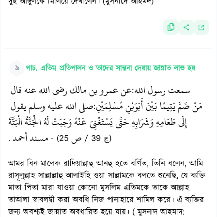
দুই আঙ্গুলকে মিলিয়ে দেখালেন। (মুসনাদে আহমদ)
৯
পাচ. এতিম প্রতিপালন ও তাদের সান্ত্বনা দেয়ায় জান্নাত লাভ হয়
سمعت رسول الله
عن عمرو بن مالك رضي الله عنه قال
:
مَنْ ضَمَّ يَتِيمًا بَيْنَ أَبَوَيْنِ مُسْلِمَيْنِ
صلى الله عليه وسلم يقول
:
إِلَى طَعَامِهِ وَشَرَابِهِ حَتَّى يَسْتَغْنِيَ عَنْهُ وَجَبَتْ لَهُ الْجَنَّةُ الْبَتَّةَ
ص
مسند أحمد
.
- (ج 39 /
25)
আমর বিন মালেক রাদিয়াল্লাহু আনহু হতে বর্ণিত, তিনি বলেন, আমি
রাসূলুল্লাহ সাল্লাল্লাহু আলাইহি ওয়া সাল্লামকে বলতে শুনেছি, যে ব্যক্তি
মাতা পিতা মারা যাওয়া কোনো মুসলিম এতিমকে তাকে আল্লাহ
তাআলা স্বাবলম্বী করা অবধি নিজ পানাহারে শামিল করে। ঐ ব্যক্তির
জন্য অবশ্যই জান্নাত অবধারিত হয়ে যায়। ( মুসনাদ আহমাদ: