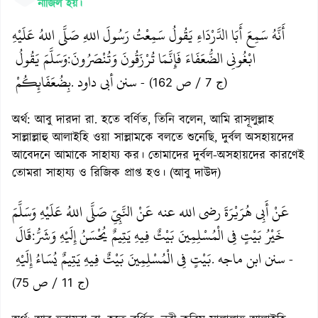
নাজিল হয়।
أَنَّهُ سَمِعَ أَبَا الدَّرْدَاءِ يَقُولُ سَمِعْتُ رَسُولَ اللهِ صَلَّى اللهُ عَلَيْهِ
ابْغُونِي الضُّعَفَاءَ فَإِنَّمَا تُرْزَقُونَ وَتُنْصَرُونَ
وَسَلَّمَ يَقُولُ
:
ص
سنن أبي داود
بِضُعَفَائِكُمْ
.
- (ج 7 /
162)
অর্থ: আবু দারদা রা. হতে বর্ণিত, তিনি বলেন, আমি রাসূলুল্লাহ
সাল্লাল্লাহু আলাইহি ওয়া সাল্লামকে বলতে শুনেছি, দুর্বল অসহায়দের
আবেদনে আমাকে সাহায্য কর। তোমাদের দুর্বল-অসহায়দের কারণেই
তোমরা সাহায্য ও রিজিক প্রাপ্ত হও। (আবু দাউদ)
عَنْ أَبِي هُرَيْرَةَ رضي الله عنه عَنْ النَّبِيِّ صَلَّى اللهُ عَلَيْهِ وَسَلَّمَ
خَيْرُ بَيْتٍ فِي الْمُسْلِمِينَ بَيْتٌ فِيهِ يَتِيمٌ يُحْسَنُ إِلَيْهِ وَشَرُّ
قَالَ
:
سنن ابن ماجه
بَيْتٍ فِي الْمُسْلِمِينَ بَيْتٌ فِيهِ يَتِيمٌ يُسَاءُ إِلَيْهِ
.
-
ص
(ج 11 /
75)