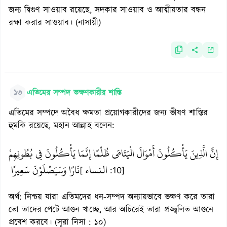
জন্য দ্বিগুণ সাওয়াব রয়েছে, সদকার সাওয়াব ও আত্মীয়তার বন্ধন
রক্ষা করার সাওয়াব। (নাসায়ী)
১৩
এতিমের সম্পদ ভক্ষণকারীর শাস্তি
এতিমের সম্পদে অবৈধ ক্ষমতা প্রয়োগকারীদের জন্য ভীষণ শাস্তির
হুমকি রয়েছে, মহান আল্লাহ বলেন:
إِنَّ الَّذِينَ يَأْكُلُونَ أَمْوَالَ الْيَتَامَى ظُلْمًا إِنَّمَا يَأْكُلُونَ فِي بُطُونِهِمْ
النساء
نَارًا وَسَيَصْلَوْنَ سَعِيرًا
[
:10]
অর্থ: নিশ্চয় যারা এতিমদের ধন-সম্পদ অন্যায়ভাবে ভক্ষণ করে তারা
তো তাদের পেটে আগুন খাচ্ছে, আর অচিরেই তারা প্রজ্জ্বলিত আগুনে
প্রবেশ করবে। (সূরা নিসা : ১০)