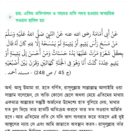
চার. এতিম প্রতিপালন ও তাদের প্রতি সদয় হওয়ায় অত্যাধিক
৮
সওয়াব হাসিল হয়
عَنْ أَبِي أُمَامَةَ رضي الله عنه عَنْ النَّبِيِّ صَلَّى اللهُ عَلَيْهِ وَسَلَّمَ
مَنْ مَسَحَ رَأْسَ يَتِيمٍ أَوْ يَتِيمَةٍ لَمْ يَمْسَحْهُ إِلَّا لِلهِ كَانَ لَهُ
قَالَ
:
بِكُلِّ شَعْرَةٍ مَرَّتْ عَلَيْهَا يَدُهُ حَسَنَاتٌ وَمَنْ أَحْسَنَ إِلَى يَتِيمَةٍ أَوْ
يَتِيمٍ عِنْدَهُ كُنْتُ أَنَا وَهُوَ فِي الْجَنَّةِ كَهَاتَيْنِ وَقَرَنَ بَيْنَ أُصْبُعَيْهِ
ص
مسند أحمد
.
- (ج 45 /
248)
অর্থ: আবু উমামা রা. হতে বর্ণিত, রাসূলুল্লাহ সাল্লাল্লাহু আলাইহি ওয়া
সাল্লাম বলেছেন, যে ব্যক্তি কোনো ছেলে অথবা মেয়ে এতিমের মাথায়
একমাত্র আল্লাহর সন্তুষ্টি অর্জনের উদ্দেশ্যে হাত বুলিয়ে দেয়, মাথার
যত চুল দিয়ে তার হাতটি অতিক্রম করবে তার তত সওয়াব অর্জিত
হবে। আর এতিমের প্রতি সে যদি ভাল ব্যবহার করে তাহলে এই দুই
আঙ্গুলের ন্যায় সে এবং আমি জান্নাতে অবস্থান করব। রাসূলুল্লাহ তাঁর