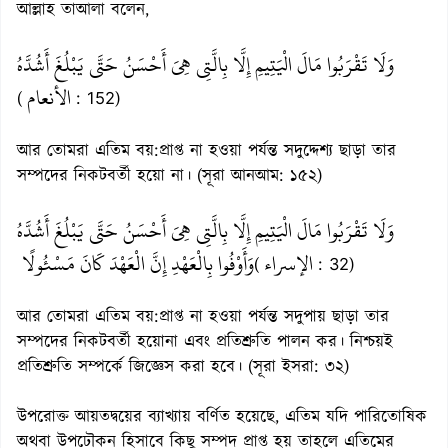
আল্লাহ তাআলা বলেন,
وَلَا تَقْرَبُوا مَالَ الْيَتِيمِ إِلَّا بِالَّتِي هِيَ أَحْسَنُ حَتَّى يَبْلُغَ أَشُدَّهُ
الأنعام
(
: 152)
আর তোমরা এতিম বয়:প্রাপ্ত না হওয়া পর্যন্ত সদুদ্দেশ্য ছাড়া তার
সম্পদের নিকটবর্তী হয়ো না। (সূরা আনআম: ১৫২)
وَلَا تَقْرَبُوا مَالَ الْيَتِيمِ إِلَّا بِالَّتِي هِيَ أَحْسَنُ حَتَّى يَبْلُغَ أَشُدَّهُ
الإسراء
وَأَوْفُوا بِالْعَهْدِ إِنَّ الْعَهْدَ كَانَ مَسْئُولًا
(
: 32)
আর তোমরা এতিম বয়:প্রাপ্ত না হওয়া পর্যন্ত সদুপায় ছাড়া তার
সম্পদের নিকটবর্তী হয়োনা এবং প্রতিশ্রুতি পালন কর। নিশ্চয়ই
প্রতিশ্রুতি সম্পর্কে জিজ্ঞেস করা হবে। (সূরা ইসরা: ৩২)
উপরোক্ত আয়তদ্বয়ের ব্যাখ্যায় বর্ণিত হয়েছে, এতিম যদি পারিতোষিক
অথবা উপঢৌকন হিসাবে কিছু সম্পদ প্রাপ্ত হয় তাহলে এতিমের