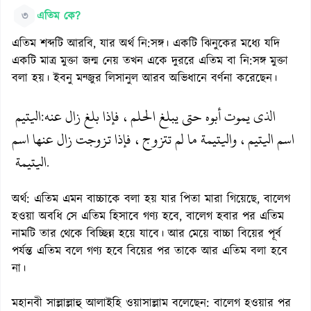
৩
এতিম কে?
এতিম শব্দটি আরবি, যার অর্থ নি:সঙ্গ। একটি ঝিনুকের মধ্যে যদি
একটি মাত্র মুক্তা জন্ম নেয় তখন একে দুররে এতিম বা নি:সঙ্গ মুক্তা
বলা হয়। ইবনু মন্জুর লিসানুল আরব অভিধানে বর্ণনা করেছেন।
الذي يموت أبوه حتى يبلغ الحلم، فإذا بلغ زال عنه
اليتيم
:
اسم اليتيم، واليتيمة ما لم تتزوج، فإذا تزوجت زال عنها اسم
اليتيمة
.
অর্থ: এতিম এমন বাচ্চাকে বলা হয় যার পিতা মারা গিয়েছে, বালেগ
হওয়া অবধি সে এতিম হিসাবে গণ্য হবে, বালেগ হবার পর এতিম
নামটি তার থেকে বিচ্ছিন্ন হয়ে যাবে। আর মেয়ে বাচ্চা বিয়ের পূর্ব
পর্যন্ত এতিম বলে গণ্য হবে বিয়ের পর তাকে আর এতিম বলা হবে
না।
মহানবী সাল্লাল্লাহু আলাইহি ওয়াসাল্লাম বলেছেন: বালেগ হওয়ার পর