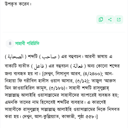
উপকৃত করেন।
৪
সাহাবী পরিচিতি
صاحب
الصحابة
(
) শব্দটি (
) এর বহুবচন। আরবী ভাষায় এ
فعالة
فاعل
বাক্যটি ব্যতীত (
) এর বহুবচন (
) অন্য কোনো শব্দের
জন্য ব্যবহৃত হয় না। [দেখুন, লিসানুল আরব, (৪/২৪০০); আন-
নিহায়া ফি গরীবিল হাদীস ওয়াল আসার, (৩/১২); তাজুল ‘আরুস
মিন জাওয়াহিরিল কামূস, (৩/১৮৬)। সাহাবী শব্দটি রাসূলুল্লাহ্
সাল্লাল্লাহু আলাইহি ওয়াসাল্লামের সাহাবীদের ব্যাপারেই ব্যবহৃত হয়;
এমনকি তাদের নাম হিসেবেই শব্দটির ব্যবহার। এ কারণেই
সাহাবীকে রাসূলুল্লাহ্ সাল্লাল্লাহু আলাইহি ওয়াসাল্লামের দিকে নিসবত
করা হয়। দেখুন, আল-কুল্লিয়্যাত, কাফাভী, পৃষ্ঠা ৫৫৮।]