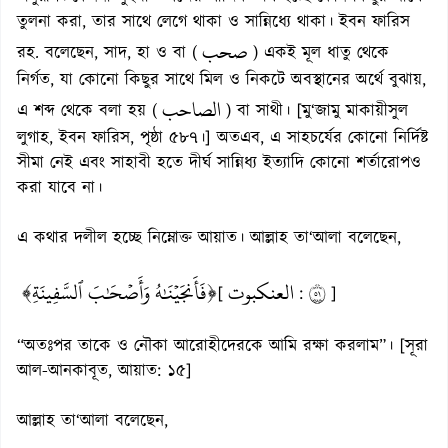
তুলনা করা, তার সাথে লেগে থাকা ও সান্নিধ্যে থাকা। ইবন ফারিস
صحب
রহ. বলেছেন, সাদ, হা ও বা (
) একই মূল ধাতু থেকে
নির্গত, যা কোনো কিছুর সাথে মিল ও নিকটে অবস্থানের অর্থে বুঝায়,
الصاحب
এ শব্দ থেকে বলা হয় (
) বা সাথী। [মু‘জামু মাকায়ীসুল
লুগাহ, ইবন ফারিস, পৃষ্ঠা ৫৮৭।] অতএব, এ সাহচর্যের কোনো নির্দিষ্ট
সীমা নেই এবং সাহাবী হতে দীর্ঘ সান্নিধ্য ইত্যাদি কোনো শর্তারোপও
করা যাবে না।
এ কথার দলীল হচ্ছে নিম্নোক্ত আয়াত। আল্লাহ তা‘আলা বলেছেন,
﴿فَأَنجَيۡنَٰهُ وَأَصۡحَٰبَ ٱلسَّفِينَةِ﴾
العنكبوت
١٥
[
:
]
“অতঃপর তাকে ও নৌকা আরোহীদেরকে আমি রক্ষা করলাম”। [সূরা
আল-আনকাবূত, আয়াত: ১৫]
আল্লাহ তা‘আলা বলেছেন,