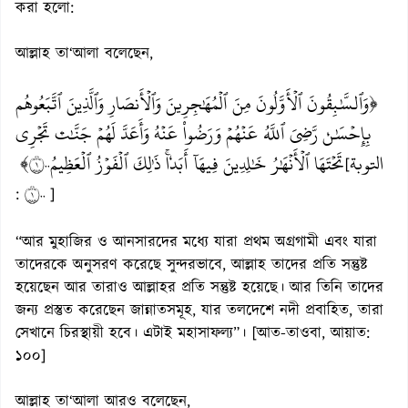
করা হলো:
আল্লাহ তা‘আলা বলেছেন,
﴿وَٱلسَّٰبِقُونَ ٱلۡأَوَّلُونَ مِنَ ٱلۡمُهَٰجِرِينَ وَٱلۡأَنصَارِ وَٱلَّذِينَ ٱتَّبَعُوهُم
بِإِحۡسَٰنٖ رَّضِيَ ٱللَّهُ عَنۡهُمۡ وَرَضُواْ عَنۡهُ وَأَعَدَّ لَهُمۡ جَنَّٰتٖ تَجۡرِي
التوبة
تَحۡتَهَا ٱلۡأَنۡهَٰرُ خَٰلِدِينَ فِيهَآ أَبَدٗاۚ ذَٰلِكَ ٱلۡفَوۡزُ ٱلۡعَظِيمُ١٠٠﴾
[
١٠٠
:
]
“আর মুহাজির ও আনসারদের মধ্যে যারা প্রথম অগ্রগামী এবং যারা
তাদেরকে অনুসরণ করেছে সুন্দরভাবে, আল্লাহ তাদের প্রতি সন্তুষ্ট
হয়েছেন আর তারাও আল্লাহর প্রতি সন্তুষ্ট হয়েছে। আর তিনি তাদের
জন্য প্রস্তুত করেছেন জান্নাতসমূহ, যার তলদেশে নদী প্রবাহিত, তারা
সেখানে চিরস্থায়ী হবে। এটাই মহাসাফল্য”। [আত-তাওবা, আয়াত:
১০০]
আল্লাহ তা‘আলা আরও বলেছেন,