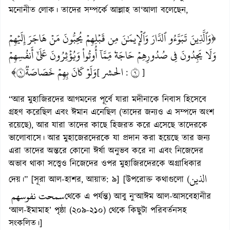
মনোনীত লোক। তাদের সম্পর্কে আল্লাহ তা‘আলা বলেছেন,
﴿وَٱلَّذِينَ تَبَوَّءُو ٱلدَّارَ وَٱلۡإِيمَٰنَ مِن قَبۡلِهِمۡ يُحِبُّونَ مَنۡ هَاجَرَ إِلَيۡهِمۡ
وَلَا يَجِدُونَ فِي صُدُورِهِمۡ حَاجَةٗ مِّمَّآ أُوتُواْ وَيُؤۡثِرُونَ عَلَىٰٓ أَنفُسِهِمۡ
وَلَوۡ كَانَ بِهِمۡ خَصَاصَةٞ٩﴾
الحشر
٩
[
:
]
“আর মুহাজিরদের আগমনের পূর্বে যারা মদীনাকে নিবাস হিসেবে
গ্রহণ করেছিল এবং ঈমান এনেছিল (তাদের জন্যও এ সম্পদে অংশ
রয়েছে), আর যারা তাদের কাছে হিজরত করে এসেছে তাদেরকে
ভালোবাসে। আর মুহাজেরদেরকে যা প্রদান করা হয়েছে তার জন্য
এরা তাদের অন্তরে কোনো ঈর্ষা অনুভব করে না এবং নিজেদের
অভাব থাকা সত্ত্বেও নিজেদের ওপর মুহাজিরদেরকে অগ্রাধিকার
الذين
দেয়।” [সূরা আল-হাশর, আয়াত: ৯] [উপরোক্ত কথাগুলো (
سمحت نفوسهم
থেকে এ পর্যন্ত) আবু নু‘আঈম আল-আসবেহানীর
‘আল-ইমামাহ’ পৃষ্ঠা (২০৯-২১০) থেকে কিছুটা পরিবর্তনসহ
সংকলিত।]