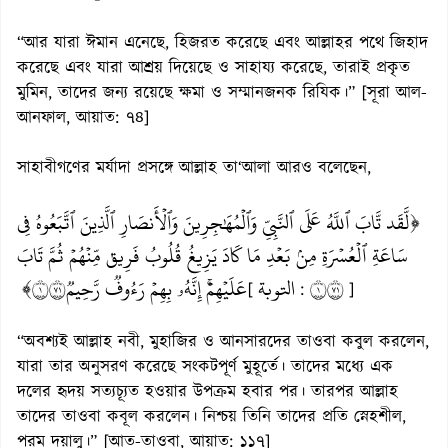
“আর যারা ঈমান এনেছে, হিজরত করেছে এবং আল্লাহর পথে জিহাদ
করেছে এবং যারা আশ্রয় দিয়েছে ও সাহায্য করেছে, তারাই প্রকৃত
মুমিন, তাদের জন্য রয়েছে ক্ষমা ও সম্মানজনক রিযিক।” [সূরা আল-
আনফাল, আয়াত: ৭৪]
সাহাবীগণের মর্যাদা প্রসঙ্গে আল্লাহ তা‘আলা আরও বলেছেন,
﴿لَّقَد تَّابَ ٱللَّهُ عَلَى ٱلنَّبِيِّ وَٱلۡمُهَٰجِرِينَ وَٱلۡأَنصَارِ ٱلَّذِينَ ٱتَّبَعُوهُ فِي
سَاعَةِ ٱلۡعُسۡرَةِ مِنۢ بَعۡدِ مَا كَادَ يَزِيغُ قُلُوبُ فَرِيقٖ مِّنۡهُمۡ ثُمَّ تَابَ
عَلَيۡهِمۡۚ إِنَّهُۥ بِهِمۡ رَءُوفٞ رَّحِيمٞ١١٧﴾
التوبة
١١٧
[
:
]
“অবশ্যই আল্লাহ নবী, মুহাজির ও আনসারদের তাওবা কবুল করলেন,
যারা তার অনুসরণ করেছে সংকটপূর্ণ মুহূর্তে। তাদের মধ্যে এক
দলের হৃদয় সত্যচ্যূত হওয়ার উপক্রম হবার পর। তারপর আল্লাহ
তাদের তাওবা কবূল করলেন। নিশ্চয় তিনি তাদের প্রতি স্নেহশীল,
পরম দয়ালু।” [আত-তাওবা, আয়াত: ১১৭]