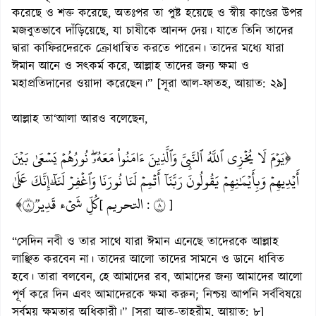
করেছে ও শক্ত করেছে, অতঃপর তা পুষ্ট হয়েছে ও স্বীয় কাণ্ডের উপর
মজবুতভাবে দাঁড়িয়েছে, যা চাষীকে আনন্দ দেয়। যাতে তিনি তাদের
দ্বারা কাফিরদেরকে ক্রোধান্বিত করতে পারেন। তাদের মধ্যে যারা
ঈমান আনে ও সৎকর্ম করে, আল্লাহ তাদের জন্য ক্ষমা ও
মহাপ্রতিদানের ওয়াদা করেছেন।” [সূরা আল-ফাতহ, আয়াত: ২৯]
আল্লাহ তা‘আলা আরও বলেছেন,
﴿يَوۡمَ لَا يُخۡزِي ٱللَّهُ ٱلنَّبِيَّ وَٱلَّذِينَ ءَامَنُواْ مَعَهُۥۖ نُورُهُمۡ يَسۡعَىٰ بَيۡنَ
أَيۡدِيهِمۡ وَبِأَيۡمَٰنِهِمۡ يَقُولُونَ رَبَّنَآ أَتۡمِمۡ لَنَا نُورَنَا وَٱغۡفِرۡ لَنَآۖ إِنَّكَ عَلَىٰ
كُلِّ شَيۡءٖ قَدِيرٞ٨﴾
التحريم
٨
[
:
]
“সেদিন নবী ও তার সাথে যারা ঈমান এনেছে তাদেরকে আল্লাহ
লাঞ্ছিত করবেন না। তাদের আলো তাদের সামনে ও ডানে ধাবিত
হবে। তারা বলবেন, হে আমাদের রব, আমাদের জন্য আমাদের আলো
পূর্ণ করে দিন এবং আমাদেরকে ক্ষমা করুন; নিশ্চয় আপনি সর্ববিষয়ে
সর্বময় ক্ষমতার অধিকারী।” [সূরা আত-তাহরীম, আয়াত: ৮]