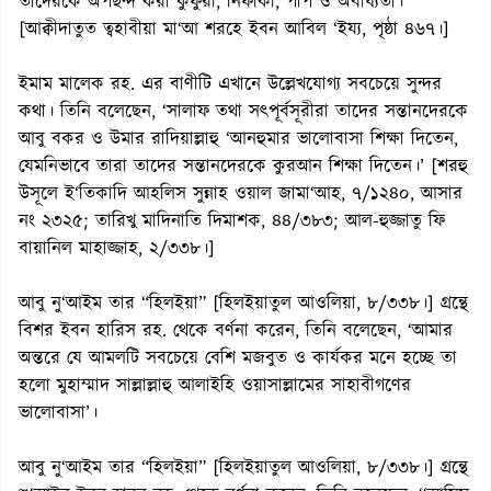
তাদেরকে অপছন্দ করা কুফুরী, নিফাকী, পাপ ও অবাধ্যতা।’
[আক্বীদাতুত ত্বহাবীয়া মা‘আ শরহে ইবন আবিল ‘ইয্য, পৃষ্ঠা ৪৬৭।]
ইমাম মালেক রহ. এর বাণীটি এখানে উল্লেখযোগ্য সবচেয়ে সুন্দর
কথা। তিনি বলেছেন, ‘সালাফ তথা সৎপূর্বসূরীরা তাদের সন্তানদেরকে
আবু বকর ও উমার রাদিয়াল্লাহু ‘আনহুমার ভালোবাসা শিক্ষা দিতেন,
যেমনিভাবে তারা তাদের সন্তানদেরকে কুরআন শিক্ষা দিতেন।’ [শরহু
উসূলে ই‘তিকাদি আহলিস সুন্নাহ ওয়াল জামা‘আহ, ৭/১২৪০, আসার
নং ২৩২৫; তারিখু মাদিনাতি দিমাশক, ৪৪/৩৮৩; আল-হুজ্জাতু ফি
বায়ানিল মাহাজ্জাহ, ২/৩৩৮।]
আবু নু‘আইম তার “হিলইয়া” [হিলইয়াতুল আওলিয়া, ৮/৩৩৮।] গ্রন্থে
বিশর ইবন হারিস রহ. থেকে বর্ণনা করেন, তিনি বলেছেন, ‘আমার
অন্তরে যে আমলটি সবচেয়ে বেশি মজবুত ও কার্যকর মনে হচ্ছে তা
হলো মুহাম্মাদ সাল্লাল্লাহু আলাইহি ওয়াসাল্লামের সাহাবীগণের
ভালোবাসা’।
আবু নু‘আইম তার “হিলইয়া” [হিলইয়াতুল আওলিয়া, ৮/৩৩৮।] গ্রন্থে