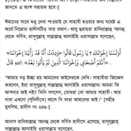
৮/৩৮৬। এ কিতাবের পরবর্তী অংশ দেখুন। সাহাবীর অর্থ বিস্তারিত
জানতে এ অংশ সহায়ক হবে।]
ঈমানের সাথে শুধু দেখা পাওয়াই যে সাহাবী হওয়ার জন্য যথেষ্ট এ
অর্থে নিম্নোক্ত হাদীসটিও তার প্রমাণ। আবু হুরায়রা রাদিয়াল্লাহু ‘আনহু
থেকে বর্ণিত, রাসূলুল্লাহ্ সাল্লাল্লাহু আলাইহি ওয়াসাল্লাম বলেছেন,
أَوَلَسْنَا إِخْوَانَكَ؟ يَا رَسُولَ
قَالُوا
«وَدِدْتُ أَنَّا قَدْ رَأَيْنَا إِخْوَانَنَا»
:
«أَنْتُمْ أَصْحَابِي وَإِخْوَانُنَا الَّذِينَ لَمْ يَأْتُوا بَعْدُ»
اللهِ قَالَ
:
.
“আমার বড় ইচ্ছা হয় আমাদের ভাইদেরকে দেখি। সাহাবীরা জিজ্ঞেস
করলেন, ইয়া রাসূলুল্লাহ্ সাল্লাল্লাহু আলাইহি ওয়াসাল্লাম! আমরা কি
আপনার ভাই নই? তিনি বললেন, তোমরা তো আমার সাহাবী। আর
যারা এখনো (পৃথিবীতে) আসে নি তারা আমাদের ভাই।” [সহীহ
মুসলিম, হাদীস নং ২৪৯।]
আনাস রাদিয়াল্লাহু ‘আনহু থেকে বর্ণিত হাদীসে এসেছে, রাসূলুল্লাহ্
সাল্লাল্লাহু আলাইহি ওয়াসাল্লাম বলেছেন,