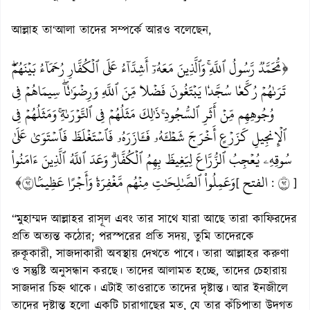
আল্লাহ তা‘আলা তাদের সম্পর্কে আরও বলেছেন,
﴿مُّحَمَّدٞ رَّسُولُ ٱللَّهِۚ وَٱلَّذِينَ مَعَهُۥٓ أَشِدَّآءُ عَلَى ٱلۡكُفَّارِ رُحَمَآءُ بَيۡنَهُمۡۖ
تَرَىٰهُمۡ رُكَّعٗا سُجَّدٗا يَبۡتَغُونَ فَضۡلٗا مِّنَ ٱللَّهِ وَرِضۡوَٰنٗاۖ سِيمَاهُمۡ فِي
وُجُوهِهِم مِّنۡ أَثَرِ ٱلسُّجُودِۚ ذَٰلِكَ مَثَلُهُمۡ فِي ٱلتَّوۡرَىٰةِۚ وَمَثَلُهُمۡ فِي
ٱلۡإِنجِيلِ كَزَرۡعٍ أَخۡرَجَ شَطۡ‍َٔهُۥ فَ‍َٔازَرَهُۥ فَٱسۡتَغۡلَظَ فَٱسۡتَوَىٰ عَلَىٰ
سُوقِهِۦ يُعۡجِبُ ٱلزُّرَّاعَ لِيَغِيظَ بِهِمُ ٱلۡكُفَّارَۗ وَعَدَ ٱللَّهُ ٱلَّذِينَ ءَامَنُواْ
وَعَمِلُواْ ٱلصَّٰلِحَٰتِ مِنۡهُم مَّغۡفِرَةٗ وَأَجۡرًا عَظِيمَۢا٢٩﴾
الفتح
٢٩
[
:
]
“মুহাম্মদ আল্লাহর রাসূল এবং তার সাথে যারা আছে তারা কাফিরদের
প্রতি অত্যন্ত কঠোর; পরস্পরের প্রতি সদয়, তুমি তাদেরকে
রুকূকারী, সাজদাকারী অবস্থায় দেখতে পাবে। তারা আল্লাহর করুণা
ও সন্তুষ্টি অনুসন্ধান করছে। তাদের আলামত হচ্ছে, তাদের চেহারায়
সাজদার চি‎হ্ন থাকে। এটাই তাওরাতে তাদের দৃষ্টান্ত। আর ইনজীলে
তাদের দৃষ্টান্ত হলো একটি চারাগাছের মত, যে তার কঁচিপাতা উদগত