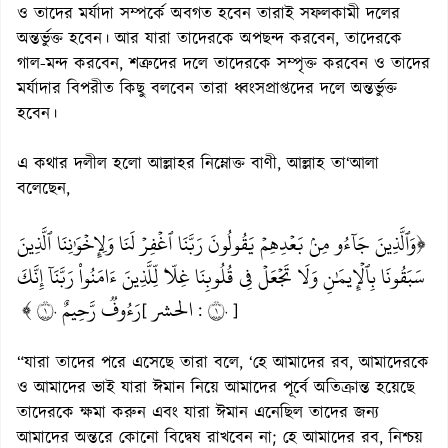
ও তাদের মর্যাদা সম্পর্কে অবগত হবেন তারাই সফলকামী দলের
অন্তর্ভুক্ত হবেন। আর যারা তাদেরকে অপছন্দ করবেন, তাদেরকে
গাল-মন্দ করবেন, শত্রুদের দলে তাদেরকে সম্পৃক্ত করবেন ও তাদের
মর্যাদার বিপরীত কিছু বলবেন তারা ধ্বংসপ্রাপ্তদের দলে অন্তর্ভুক্ত
হবেন।
এ কথার দলীল হলো আল্লাহর নিম্নোক্ত বাণী, আল্লাহ তা‘আলা
বলেছেন,
﴿وَٱلَّذِينَ جَآءُو مِنۢ بَعۡدِهِمۡ يَقُولُونَ رَبَّنَا ٱغۡفِرۡ لَنَا وَلِإِخۡوَٰنِنَا ٱلَّذِينَ
سَبَقُونَا بِٱلۡإِيمَٰنِ وَلَا تَجۡعَلۡ فِي قُلُوبِنَا غِلّٗا لِّلَّذِينَ ءَامَنُواْ رَبَّنَآ إِنَّكَ
رَءُوفٞ رَّحِيمٌ ١٠ ﴾
الحشر
١٠
[
:
]
“যারা তাদের পরে এসেছে তারা বলে, ‘হে আমাদের রব, আমাদেরকে
ও আমাদের ভাই যারা ঈমান নিয়ে আমাদের পূর্বে অতিক্রান্ত হয়েছে
তাদেরকে ক্ষমা করুন এবং যারা ঈমান এনেছিল তাদের জন্য
আমাদের অন্তরে কোনো বিদ্বেষ রাখবেন না; হে আমাদের রব, নিশ্চয়