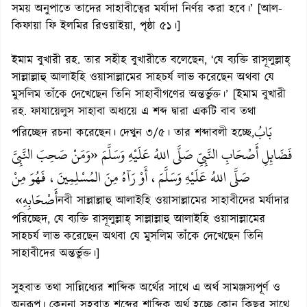
সময় অনুপাতে তাদের সাহাবীত্বের মর্যাদা নির্ণয় করা হবে।’ [আল-
কিফায়া ফি ইলমির রিওয়াইয়া, পৃষ্ঠা ৫১।]
ইমাম বুখারী রহ. তার সহীহ বুখারীতে বলেছেন, ‘যে ব্যক্তি রাসূলুল্লাহ্
সাল্লাল্লাহু আলাইহি ওয়াসাল্লামের সাহচর্য লাভ করেছেন অথবা যে
মুসলিম তাঁকে দেখেছেন তিনি সাহাবীগণের অন্তর্ভুক্ত।’ [ইমাম বুখারী
রহ. ফাযায়েলুস সাহাবা অধ্যয়ে এ শব্দ দ্বারা একটি বাব তথা
بَابُ
পরিচ্ছেদ রচনা করেছেন। দেখুন ৩/৫। তার শব্দাবলী হচ্ছে,
فَضَائِلِ أَصْحَابِ النَّبِيِّ صَلَّى اللهُ عَلَيْهِ وَسَلَّمَ «وَمَنْ صَحِبَ النَّبِيَّ
صَلَّى اللهُ عَلَيْهِ وَسَلَّمَ، أَوْ رَآهُ مِنَ المُسْلِمِينَ، فَهُوَ مِنْ
أَصْحَابِهِ»
নবী সাল্লাল্লাহু আলাইহি ওয়াসাল্লামের সাহাবীদের মর্যাদার
পরিচ্ছেদ, যে ব্যক্তি রাসূলুল্লাহ্ সাল্লাল্লাহু আলাইহি ওয়াসাল্লামের
সাহচর্য লাভ করেছেন অথবা যে মুসলিম তাঁকে দেখেছেন তিনি
সাহাবীদের অন্তর্ভুক্ত।]
সুহবাত তথা সান্নিধ্যের শাব্দিক অর্থের সাথে এ অর্থ সামঞ্জস্যপূর্ণ ও
অনুরূপ। কেননা সুহবাত শব্দের শাব্দিক অর্থ হচ্ছে কোন কিছুর সাথে