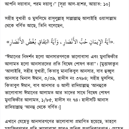
আপনি দয়াবান, পরম দয়ালু।” [সূরা আল-হাশর, আয়াত: ১০]
সহীহ বুখারী ও মুসলিমে রাসূলুল্লাহ্ সাল্লাল্লাহু আলাইহি ওয়াসাল্লাম
থেকে বর্ণিত আছে, তিনি বলেছেন,
«آيَةُ الإِيمَانِ حُبُّ الأَنْصَارِ، وَآيَةُ النِّفَاقِ بُغْضُ الأَنْصَارِ»
.
“ঈমানের নিদর্শন হলো আনসারগণকে ভালোবাসা এবং মুনাফিকীর
আলামত হলো আনসারদের প্রতি বিদ্বেষ পোষণ করা”। [মুত্তাফাকুন
‘আলাইহি, সহীহ বুখারী, কিতাবু মানাকিবুল আনসার, বাব হুব্বুল
আনসার মিনাল ঈমান, ৩/৩৯, হাদীস নং ৩৭৮৪; সহীহ মুসলিম,
কিতাবুল ঈমান, বাব আনসার ও আলী রাদিয়াল্লাহু ‘আনহুকে
ভালোবাসা ঈমানের আলামত আর তাদের সাথে বিদ্বেষ পোষণ
মুনাফিকীর আলামত, ১/৮৫, হাদীস নং ৭৪। হাদীসটি আনাস
রাদিয়াল্লাহু ‘আনহু থেকে বর্ণিত।]
এখানে যেহেতু আনসারগণের ভালোবাসা প্রমাণিত হয়েছে, তাহলে