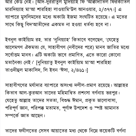
আর কেউ নেই। [আদ-দুররাতুল মুদিয়্যাহ ফি ‘আক্বীদাতিল ফিরকাতিল
মারদিয়্যাহ মা‘আ শারহিহা লাওয়ামি‘উল আনওয়ার, ২/৩৭৭।] এ
ব্যাপারে মুসলিমদের মধ্যে অকাট্য ইজমা সংঘটিত হয়েছে। এ মতের
সাথে কিছু বিদ‘আতীদের একমত না হওয়া ধর্তব্য হবে না।
ইবনুল কাইয়্যিম রহ. তার ‘নুনিয়্যাহ’ কিতাবে বলেছেন, ‘যেহেতু
আলেমগণ ঐকমত্য যে, সাহাবীগণ (নবীদের পরে) মানব জাতির মধ্যে
সর্বোত্তম মানব। এটি অকাট্য ভাবে প্রমাণিত, এতে কারো কোনো
মতানৈক্য নেই।’ [নুনিয়্যাতু ইবনুল কাইয়্যিম মা‘আ শারহিহা
তাওদীহুল মাকাসিদ, লি ইবন ‘ঈসা, ২/৪৬১।]
সাহাবীগণের মর্যাদার ব্যাপারে অসংখ্য দলীল-প্রমাণ রয়েছে। আল্লাহর
কিতাব আল-কুরআন তাদের মহিমান্বিত প্রশংসা বর্ণনায় ভরপুর।
যেহেতু আল্লাহ তাদের সততা, বিশুদ্ধ ঈমান, প্রকৃত ভালোবাসা,
পরিপূর্ণ জ্ঞান, পরিপক্ক মতামত, পূর্ণাঙ্গ উপদেশ ও স্পষ্ট আমানত
সম্পর্কে জ্ঞাত আছেন।
তাদের ফযীলতের সেসব আয়াতের মধ্য থেকে নিম্নে কয়েকটি বর্ণনা