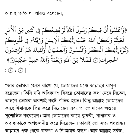
আল্লাহ তা‘আলা আরও বলেছেন,
﴿وَٱعۡلَمُوٓاْ أَنَّ فِيكُمۡ رَسُولَ ٱللَّهِۚ لَوۡ يُطِيعُكُمۡ فِي كَثِيرٖ مِّنَ ٱلۡأَمۡرِ
لَعَنِتُّمۡ وَلَٰكِنَّ ٱللَّهَ حَبَّبَ إِلَيۡكُمُ ٱلۡإِيمَٰنَ وَزَيَّنَهُۥ فِي قُلُوبِكُمۡ
وَكَرَّهَ إِلَيۡكُمُ ٱلۡكُفۡرَ وَٱلۡفُسُوقَ وَٱلۡعِصۡيَانَۚ أُوْلَٰٓئِكَ هُمُ ٱلرَّٰشِدُونَ
الحجرات
٧ فَضۡلٗا مِّنَ ٱللَّهِ وَنِعۡمَةٗۚ وَٱللَّهُ عَلِيمٌ حَكِيمٞ٨﴾
[
٧، ٨
:
]
“আর তোমরা জেনে রাখো যে, তোমাদের মধ্যে আল্লাহর রাসূল
রয়েছেন। তিনি যদি অধিকাংশ বিষয়ে তোমাদের কথা মেনে নিতেন,
তাহলে তোমরা অবশ্যই কষ্টে পতিত হতে। কিন্তু আল্লাহ তোমাদের
কাছে ঈমানকে প্রিয় করে দিয়েছেন এবং তা তোমাদের অন্তরে
সুশোভিত করেছেন। আর তোমাদের কাছে কুফরী, পাপাচার ও
অবাধ্যতাকে অপছন্দনীয় করে দিয়েছেন। তারাই তো সত্য পথপ্রাপ্ত।
আল্লাহর পক্ষ থেকে করুণা ও নি‘আমত স্বরূপ। আর আল্লাহ সর্বজ্ঞ,