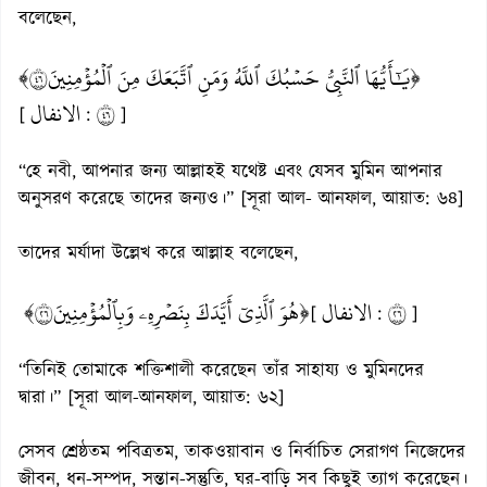
বলেছেন,
﴿يَٰٓأَيُّهَا ٱلنَّبِيُّ حَسۡبُكَ ٱللَّهُ وَمَنِ ٱتَّبَعَكَ مِنَ ٱلۡمُؤۡمِنِينَ٦٤﴾
الانفال
٦٤
[
:
]
‍“হে নবী, আপনার জন্য আল্লাহই যথেষ্ট এবং যেসব মুমিন আপনার
অনুসরণ করেছে তাদের জন্যও।‍” [সূরা আল- আনফাল, আয়াত: ৬৪]
তাদের মর্যাদা উল্লেখ করে আল্লাহ বলেছেন,
﴿هُوَ ٱلَّذِيٓ أَيَّدَكَ بِنَصۡرِهِۦ وَبِٱلۡمُؤۡمِنِينَ٦٢﴾
الانفال
٦٢
[
:
]
“তিনিই তোমাকে শক্তিশালী করেছেন তাঁর সাহায্য ও মুমিনদের
দ্বারা।” [সূরা আল-আনফাল, আয়াত: ৬২]
সেসব শ্রেষ্ঠতম পবিত্রতম, তাকওয়াবান ও নির্বাচিত সেরাগণ নিজেদের
জীবন, ধন-সম্পদ, সন্তান-সন্তুতি, ঘর-বাড়ি সব কিছুই ত্যাগ করেছেন।