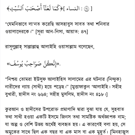
﴿كَمَا لَعَنَّآ أَصۡحَٰبَ ٱلسَّبۡتِ﴾
النساء
٤٧
[
:
]
“যেমনিভাবে লা‘নত করেছি আসহাবুস সাবত তথা শনিবার
ওয়ালাদেরকে।” [সূরা আন-নিসা, আয়াত: ৪৭]
রাসূলুল্লাহ্ সাল্লাল্লাহু আলাইহি ওয়াসাল্লাম বলেছেন,
«إِنَّكُنَّ صَوَاحِبُ يُوسُفَ»
.
“নিশ্চয় তোমরা ইউসুফ আলাইহিস সালামের এর ঘটনার (নিন্দুক)
নারীদের ন্যায় (সাথী) হয়ে পড়েছ।” [মুত্তাফাকুন ‘আলাইহি। সহীহ
বুখারী, হাদীস নং ৬৬৪; সহীহ মুসলিম, হাদীস নং ৪১৮।]
কুরআন ও হাদীসের উপরোক্ত প্রমাণাদি দ্বারা বুঝা যায় যে, সুহবাত
তথা সাথী হওয়া একটি ইসমে জিনস তথা সামষ্টিক অর্থজ্ঞাপক নাম;
যা অল্প ও বেশি উভয় অর্থেই ব্যবহৃত হয়। এ কারণেই বলা হয়, সে
অমুকের সাথে ছিল এক বছর বা এক মাস বা এক মুহূর্ত। [মিনহাজুস