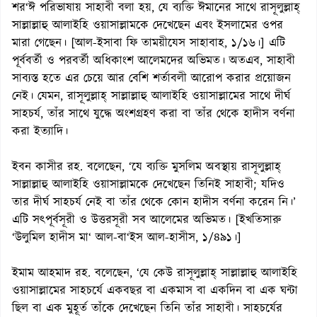
শর‘ঈ পরিভাষায় সাহাবী বলা হয়, যে ব্যক্তি ঈমানের সাথে রাসূলুল্লাহ্
সাল্লাল্লাহু আলাইহি ওয়াসাল্লামকে দেখেছেন এবং ইসলামের ওপর
মারা গেছেন। [আল-ইসাবা ফি তাময়ীযেস সাহাবাহ, ১/১৬।] এটি
পূর্ববর্তী ও পরবর্তী অধিকাংশ আলেমদের অভিমত। অতএব, সাহাবী
সাব্যস্ত হতে এর চেয়ে আর বেশি শর্তাবলী আরোপ করার প্রয়োজন
নেই। যেমন, রাসূলুল্লাহ্ সাল্লাল্লাহু আলাইহি ওয়াসাল্লামের সাথে দীর্ঘ
সাহচর্য, তাঁর সাথে যুদ্ধে অংশগ্রহণ করা বা তাঁর থেকে হাদীস বর্ণনা
করা ইত্যাদি।
ইবন কাসীর রহ. বলেছেন, ‘‌যে ব্যক্তি মুসলিম অবস্থায় রাসূলুল্লাহ্
সাল্লাল্লাহু আলাইহি ওয়াসাল্লামকে দেখেছেন তিনিই সাহাবী; যদিও
তার দীর্ঘ সাহচর্য নেই বা তাঁর থেকে কোন হাদীস বর্ণনা করেন নি।’
এটি সৎপূর্বসূরী ও উত্তরসূরী সব আলেমের অভিমত। [ইখতিসারু
‘উলুমিল হাদীস মা‘ আল-বা‘ইস আল-হাসীস, ১/৪৯১।]
ইমাম আহমাদ রহ. বলেছেন, ‘যে কেউ রাসূলুল্লাহ্ সাল্লাল্লাহু আলাইহি
ওয়াসাল্লামের সাহচর্যে একবছর বা একমাস বা একদিন বা এক ঘন্টা
ছিল বা এক মুহূর্ত তাঁকে দেখেছেন তিনি তাঁর সাহাবী। সাহচর্যের