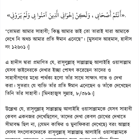
«أَنْتُمْ أَصْحَابِي، وَلَكِنْ إِخْوَانِي الَّذِينَ آمَنُوا بِي وَلَمْ يَرَوْنِي»
.
“তোমরা আমার সাহাবী; কিন্তু আমার ভাই তো তারাই যারা আমাকে
দেখে নি অথচ আমার প্রতি ঈমান এনেছে”। [মুসনাদ আহমাদ, হাদীস
নং ১২৬০১।]
এ হাদীস দ্বারা প্রমাণিত যে, রাসূলুল্লাহ্ সাল্লাল্লাহু আলাইহি ওয়াসাল্লাম
যেসব ভাইদেরকে দেখার ইচ্ছা পোষণ করেছেন তাদের ও
সাহাবীগণের মধ্যে পার্থক্য হলো তাঁর সাথে সাক্ষাৎ লাভ ও দেখা
করা। সুতরাং যে ব্যক্তি তাঁর প্রতি ঈমান এনেছেন ও তাঁকে দেখেছেন
তিনি তাঁর সাহাবী। [মিনহাজুস সুন্নাহ, ৮/৩৮৯।]
উল্লেখ্য যে, রাসূলুল্লাহ্ সাল্লাল্লাহু আলাইহি ওয়াসাল্লামকে যেসব সাহাবী
কেবল একনজর দেখেছিলেন, তাদের দেখা কেবল চোখের দেখাতে
সীমাবদ্ধ ছিল না, (যেমন কাফির ও মুনাফিকরা দেখেছে) বরং আল্লাহ
সেসব সৎলোকদেরকে রাসূলুল্লাহ্ সাল্লাল্লাহু আলাইহি ওয়াসাল্লামকে