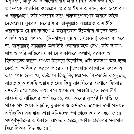
অনুসরণ, আনুগত্য ও ভালোবাসার জন্য দেখার তাওফিক দিয়ে
তাদেরকে সম্মানিত করেছেন, তারাও ঈমান আনয়ন, তাঁর ভালোবাসা
ও বন্ধুত্বগ্রহণ, তাঁর শত্রুদের সাথে শত্রুতাপোষণের মানসে তাঁকে
দেখেছেন। সুতরাং তাদের দ্বারা রাসূলুল্লাহ সাল্লাল্লাহু আলাইহি
ওয়াসাল্লাম দেখার কারণে এ মহামূল্যবান উঁচুমর্যাদা তাদের জন্য
অর্জিত হওয়া যথাযথ। [মিনহাজুস সুন্নাহ, ৮/৩৮৮।] কেনই বা হবে
না; রাসূলুল্লাহ্ সাল্লাল্লাহু আলাইহি ওয়াসাল্লামকে দেখা, তাঁর সাক্ষাৎ
লাভ ও তাঁর সান্নিধ্যে থাকা যে একাধারে কল্যাণ, বরকত ও
হিদায়াতের আলো পাওয়া হিসেবে বিবেচিত, এটা হতভাগা অন্ধ ছাড়া
কেউ তা অস্বীকার করতে পারে না। [উপরোক্ত আলোচনা থেকে এ
কথা স্পষ্ট হলো যে, বর্তমানে কিছু নিকৃষ্টমানের বিদ‘আতী রাসূলুল্লাহ্
সাল্লাল্লাহু আলাইহি ওয়াসাল্লামের কিছু সাহাবীদের ব্যাপারে হিংসার
বশবর্তী হয়ে যেসব কথা বলে থাকে যে, সাহাবী হতে হলে দীর্ঘ
সাহচর্য ও সান্নিধ্যের শর্ত রয়েছে, এটা তাদের সুস্পষ্ট বিভ্রান্তি ও
সঠিক পথ থেকে বিচ্যুতি, কুরআন ও হাদীসের ভাষ্যের দাবী মানতে
অস্বীকৃতি। এর দ্বারা তারা মুমিনদের পথ থেকে আলাদা হয়ে গেছে।
সৎপূর্বসূরীদের অধিকারে আঘাত করেছে। সহীহ আক্বীদার সরাসরি
বিরোধিতায় লিপ্ত হয়েছে।]