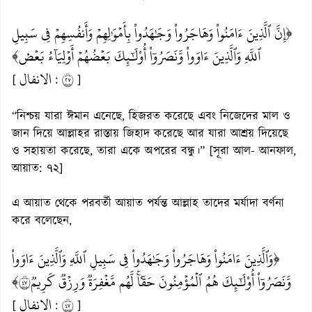
﴿إِنَّ ٱلَّذِينَ ءَامَنُواْ وَهَاجَرُواْ وَجَٰهَدُواْ بِأَمۡوَٰلِهِمۡ وَأَنفُسِهِمۡ فِي سَبِيلِ
ٱللَّهِ وَٱلَّذِينَ ءَاوَواْ وَّنَصَرُوٓاْ أُوْلَٰٓئِكَ بَعۡضُهُمۡ أَوۡلِيَآءُ بَعۡضٖ﴾
الانفال
٧٢
[
:
]
“নিশ্চয় যারা ঈমান এনেছে, হিজরত করেছে এবং নিজেদের মাল ও
জান দিয়ে আল্লাহর রাস্তায় জিহাদ করেছে আর যারা আশ্রয় দিয়েছে
ও সহায়তা করেছে, তারা একে অপরের বন্ধু।” [সূরা আল- আনফাল,
আয়াত: ৭২]
এ আয়াত থেকে পরবর্তী আয়াত পর্যন্ত আল্লাহ তাদের মর্যাদা বর্ণনা
করে বলেছেন,
﴿وَٱلَّذِينَ ءَامَنُواْ وَهَاجَرُواْ وَجَٰهَدُواْ فِي سَبِيلِ ٱللَّهِ وَٱلَّذِينَ ءَاوَواْ
وَّنَصَرُوٓاْ أُوْلَٰٓئِكَ هُمُ ٱلۡمُؤۡمِنُونَ حَقّٗاۚ لَّهُم مَّغۡفِرَةٞ وَرِزۡقٞ كَرِيمٞ٧٤﴾
الانفال
٧٤
[
:
]