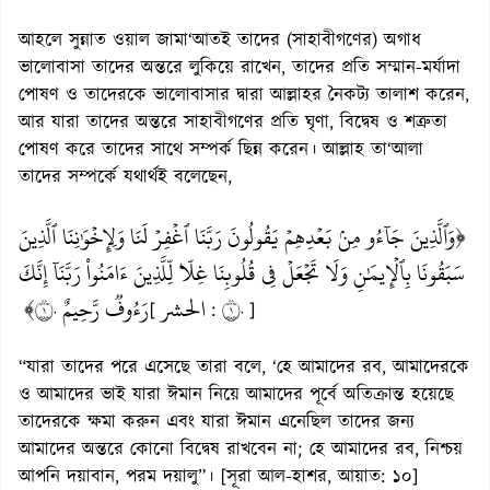
আহলে সুন্নাত ওয়াল জামা‘আতই তাদের (সাহাবীগণের) অগাধ
ভালোবাসা তাদের অন্তরে লুকিয়ে রাখেন, তাদের প্রতি সম্মান-মর্যাদা
পোষণ ও তাদেরকে ভালোবাসার দ্বারা আল্লাহর নৈকট্য তালাশ করেন,
আর যারা তাদের অন্তরে সাহাবীগণের প্রতি ঘৃণা, বিদ্বেষ ও শত্রুতা
পোষণ করে তাদের সাথে সম্পর্ক ছিন্ন করেন। আল্লাহ তা‘আলা
তাদের সম্পর্কে যথার্থই বলেছেন,
﴿وَٱلَّذِينَ جَآءُو مِنۢ بَعۡدِهِمۡ يَقُولُونَ رَبَّنَا ٱغۡفِرۡ لَنَا وَلِإِخۡوَٰنِنَا ٱلَّذِينَ
سَبَقُونَا بِٱلۡإِيمَٰنِ وَلَا تَجۡعَلۡ فِي قُلُوبِنَا غِلّٗا لِّلَّذِينَ ءَامَنُواْ رَبَّنَآ إِنَّكَ
رَءُوفٞ رَّحِيمٌ ١٠﴾
الحشر
١٠
[
:
]
“যারা তাদের পরে এসেছে তারা বলে, ‘হে আমাদের রব, আমাদেরকে
ও আমাদের ভাই যারা ঈমান নিয়ে আমাদের পূর্বে অতিক্রান্ত হয়েছে
তাদেরকে ক্ষমা করুন এবং যারা ঈমান এনেছিল তাদের জন্য
আমাদের অন্তরে কোনো বিদ্বেষ রাখবেন না; হে আমাদের রব, নিশ্চয়
আপনি দয়াবান, পরম দয়ালু”। [সূরা আল-হাশর, আয়াত: ১০]