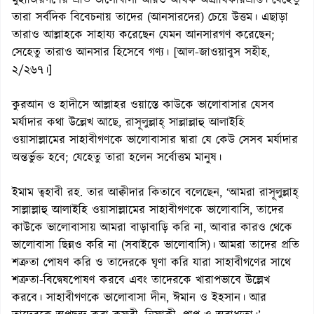
মুহাজিরগণের প্রতি ভালোবাসা আরও অধিক অগ্রাধিকারপ্রাপ্ত। যেহেতু
তারা সর্বদিক বিবেচনায় তাদের (আনসারদের) চেয়ে উত্তম। এছাড়া
তারাও আল্লাহকে সাহায্য করেছেন যেমন আনসারগণ করেছেন;
সেহেতু তারাও আনসার হিসেবে গণ্য। [আল-জাওয়াবুস সহীহ,
২/২৬৭।]
কুরআন ও হাদীসে আল্লাহর ওয়াস্তে কাউকে ভালোবাসার যেসব
মর্যাদার কথা উল্লেখ আছে, রাসূলুল্লাহ্ সাল্লাল্লাহু আলাইহি
ওয়াসাল্লামের সাহাবীগণকে ভালোবাসার দ্বারা যে কেউ সেসব মর্যাদার
অন্তর্ভুক্ত হবে; যেহেতু তারা হলেন সর্বোত্তম মানুষ।
ইমাম ত্বহাবী রহ. তার আক্বীদার কিতাবে বলেছেন, ‘আমরা রাসূলুল্লাহ্
সাল্লাল্লাহু আলাইহি ওয়াসাল্লামের সাহাবীগণকে ভালোবাসি, তাদের
কাউকে ভালোবাসায় আমরা বাড়াবাড়ি করি না, আবার কারও থেকে
ভালোবাসা ছিন্নও করি না (সবাইকে ভালোবাসি)। আমরা তাদের প্রতি
শত্রুতা পোষণ করি ও তাদেরকে ঘৃণা করি যারা সাহাবীগণের সাথে
শত্রুতা-বিদ্বেষপোষণ করবে এবং তাদেরকে খারাপভাবে উল্লেখ
করবে। সাহাবীগণকে ভালোবাসা দীন, ঈমান ও ইহসান। আর